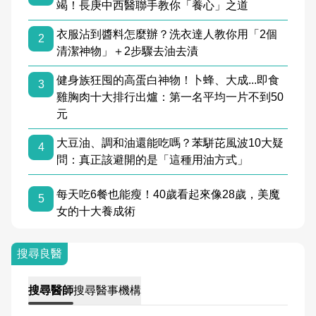
竭！長庚中西醫聯手教你「養心」之道
衣服沾到醬料怎麼辦？洗衣達人教你用「2個
2
清潔神物」＋2步驟去油去漬
健身族狂囤的高蛋白神物！卜蜂、大成...即食
3
雞胸肉十大排行出爐：第一名平均一片不到50
元
大豆油、調和油還能吃嗎？苯駢芘風波10大疑
4
問：真正該避開的是「這種用油方式」
每天吃6餐也能瘦！40歲看起來像28歲，美魔
5
女的十大養成術
搜尋良醫
搜尋
醫師
搜尋
醫事機構