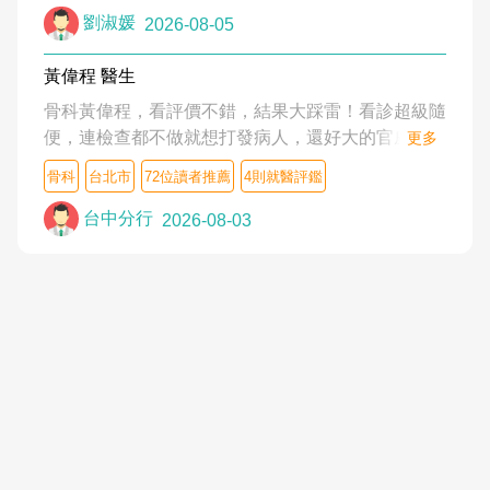
狀,沒多久就痛起來,多年失眠嚴重影響生活品質. 台灣
劉淑媛
2026-08-05
親友介紹忠孝醫院杜育才主任是頸頭症候群專家,上
網搜尋杜主任相關文章新聞跟網路評價之後,下定決
黃偉程 醫生
心飛回台北找杜醫師診治. 杜主任的乾針跟增生治療
骨科黃偉程，看評價不錯，結果大踩雷！看診超級隨
真的很厲害,第一次乾針就覺得整個肩頸鬆開,回家特
便，連檢查都不做就想打發病人，還好大的官威 ...
更多
別好睡,經過幾次治療,長年頑疾已經好了大半,杜主任
想詢問病情還被陰陽怪氣嘲諷一番。可能好評帶來的
骨科
台北市
72位讀者推薦
4則就醫評鑑
除了打針超厲害,還會一直交代要改善姿勢跟好好做
大頭症，變得自負不尊重病人。醫術也不行，畢竟連
運動,看診態度親切溫暖,真的是不可多得的良醫,大力
檢查都懶得做，治療會有用才怪。大家避雷吧！
台中分行
2026-08-03
推荐!