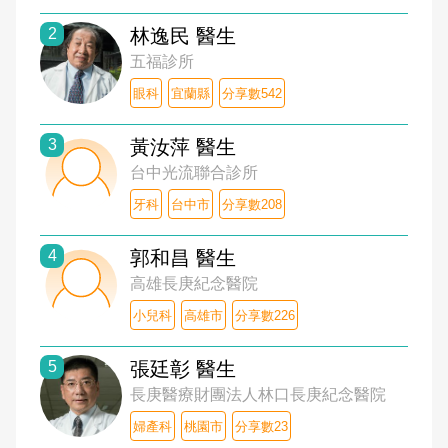
2
林逸民 醫生
五福診所
眼科
宜蘭縣
分享數542
3
黃汝萍 醫生
台中光流聯合診所
牙科
台中市
分享數208
4
郭和昌 醫生
高雄長庚紀念醫院
小兒科
高雄市
分享數226
5
張廷彰 醫生
長庚醫療財團法人林口長庚紀念醫院
婦產科
桃園市
分享數23