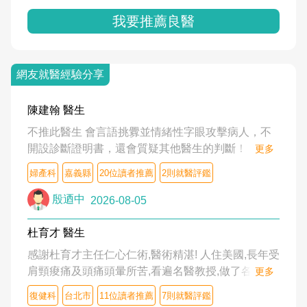
我要推薦良醫
網友就醫經驗分享
陳建翰 醫生
不推此醫生 會言語挑釁並情緒性字眼攻擊病人，不
開設診斷證明書，還會質疑其他醫生的判斷！
更多
婦產科
嘉義縣
20位讀者推薦
2則就醫評鑑
殷迺中
2026-08-05
杜育才 醫生
感謝杜育才主任仁心仁術,醫術精湛! 人住美國,長年受
肩頸痠痛及頭痛頭暈所苦,看遍名醫教授,做了各種檢
更多
查,也嘗試過西醫打針,中醫針灸及物理徒手治療都沒
復健科
台北市
11位讀者推薦
7則就醫評鑑
有用,後來連吃到嗎啡類止痛藥都效果有限,只是壓症