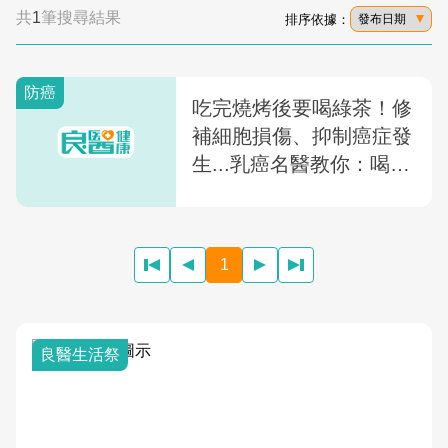
共
1
筆搜尋結果
排序依據：
發布日期
防癌
吃完燒烤後要喝綠茶！修
補細胞損傷、抑制癌症發
生...乳癌名醫教你：喝茶
抗癌4重點
1
良醫生活祭