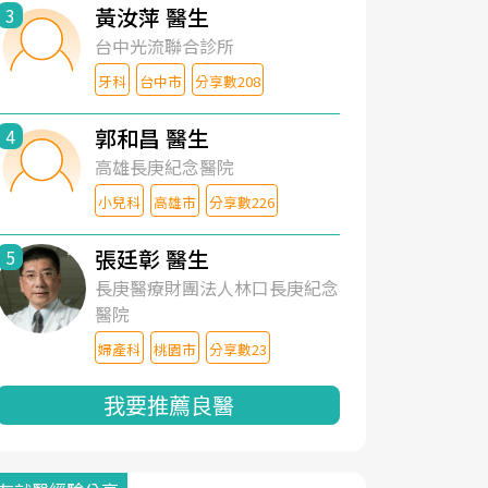
黃汝萍 醫生
3
台中光流聯合診所
牙科
台中市
分享數208
郭和昌 醫生
4
高雄長庚紀念醫院
小兒科
高雄市
分享數226
張廷彰 醫生
5
長庚醫療財團法人林口長庚紀念
醫院
婦產科
桃園市
分享數23
我要推薦良醫