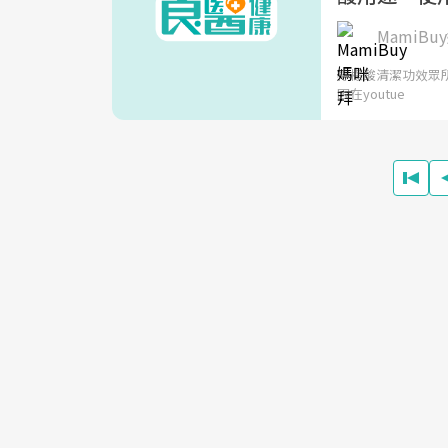
MamiBu
檸檬酸清潔功效眾所
因在youtue