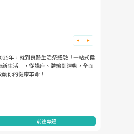
2025年，就到良醫生活祭體驗「一站式健
良醫健康網
根據不同性
因應超高齡
康新生活」，從講座、體驗到運動，全面
透過醫學觀
在、未來的
「2025
啟動你的健康革命！
亞健康的認
知道該如何
促進為目的
動。
健康的關鍵
分析進行全
灣健康促進
前往專題