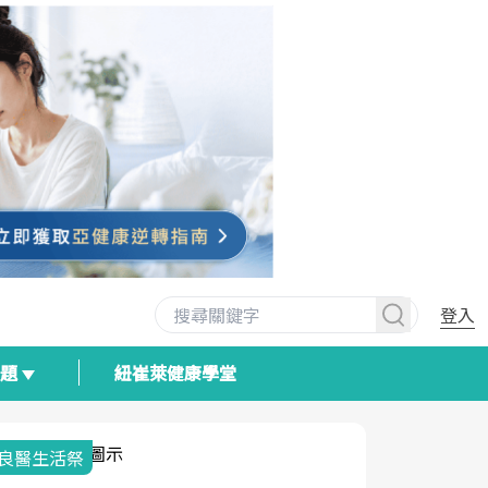
登入
專題
紐崔萊健康學堂
良醫生活祭
我與健康韌
荷爾蒙時光
2025健檢