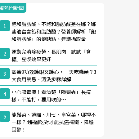
道熱門新聞
飽和脂肪酸、不飽和脂肪酸差在哪？哪
1
些油富含飽和脂肪酸？營養師解析「飽
和脂肪酸」的優缺點、建議攝取量
運動完消除疲勞、長肌肉 試試「含
2
糖」豆漿效果更好
藍莓9功效護眼又護心，一天吃幾顆？3
3
大食用禁忌、清洗步驟詳解
小心噴毒液！看清楚「隱翅蟲」長這
4
樣，不能打，要用吹的～
龍鬚菜、過貓、川七、皇宮菜，哪裡不
5
一樣？4張圖吃對才能抗癌補鐵、降膽
固醇！