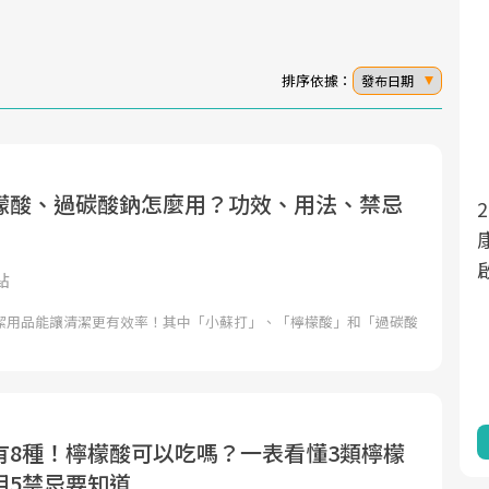
排序依據：
發布日期
檬酸、過碳酸鈉怎麼用？功效、用法、禁忌
面對超高齡社會的浪潮，台灣正在快速邁
向「健康照護」的新時代。隨著國家政策
如「健康台灣推動委員會」與「長照3.0」
點
的推進，「預防醫學」已成全民關注的核
潔用品能讓清潔更有效率！其中「小蘇打」、「檸檬酸」和「過碳酸
心議題。然而，健檢不只是醫療院所的服
務，更是民眾了解自身健康狀況、啟動健
康管理的重要起點。
前往專題
有8種！檸檬酸可以吃嗎？一表看懂3類檸檬
用5禁忌要知道