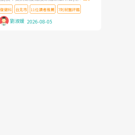
教授,做了各種檢查,也嘗試過西醫打針,中醫
復健科
台北市
11位讀者推薦
7則就醫評鑑
針灸及物理徒手治療都沒有用,後來連吃到嗎
啡類止痛藥都效果有限,只是壓症狀,沒多久就
劉淑媛
2026-08-05
痛起來,多年失眠嚴重影響生活品質. 台灣親
友介紹忠孝醫院杜育才主任是頸頭症候群專
家,上網搜尋杜主任相關文章新聞跟網路評價
之後,下定決心飛回台北找杜醫師診治. 杜主
任的乾針跟增生治療真的很厲害,第一次乾針
就覺得整個肩頸鬆開,回家特別好睡,經過幾次
治療,長年頑疾已經好了大半,杜主任除了打針
超厲害,還會一直交代要改善姿勢跟好好做運
動,看診態度親切溫暖,真的是不可多得的良
醫,大力推荐!