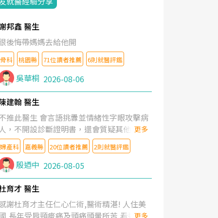
友就醫經驗分享
謝邦鑫 醫生
很後悔帶媽媽去給他開
骨科
桃園縣
71位讀者推薦
6則就醫評鑑
吳華桐
2026-08-06
陳建翰 醫生
不推此醫生 會言語挑釁並情緒性字眼攻擊病
人，不開設診斷證明書，還會質疑其他醫生
更多
的判斷！
婦產科
嘉義縣
20位讀者推薦
2則就醫評鑑
殷迺中
2026-08-05
杜育才 醫生
感謝杜育才主任仁心仁術,醫術精湛! 人住美
國,長年受肩頸痠痛及頭痛頭暈所苦,看遍名醫
更多