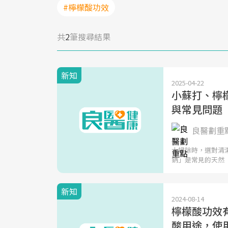
#檸檬酸功效
共
2
筆搜尋結果
新知
2025-04-22
小蘇打、檸
與常見問題
良醫劃重
大掃除時，選對清
鈉」是常見的天然
新知
2024-08-14
檸檬酸功效
酸用途，使