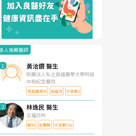
多人推薦醫師
黃洽鑽 醫生
1
財團法人私立高雄醫學大學附設
中和紀念醫院
家庭醫學科
高雄市
分享數2
林逸民 醫生
2
五福診所
眼科
宜蘭縣
分享數542