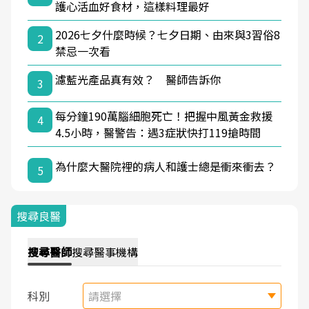
護心活血好食材，這樣料理最好
2026七夕什麼時候？七夕日期、由來與3習俗8
2
禁忌一次看
濾藍光產品真有效？ 醫師告訴你
3
每分鐘190萬腦細胞死亡！把握中風黃金救援
4
4.5小時，醫警告：遇3症狀快打119搶時間
為什麼大醫院裡的病人和護士總是衝來衝去？
5
搜尋良醫
搜尋
醫師
搜尋
醫事機構
科別
請選擇