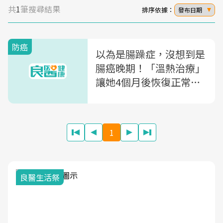
共
1
筆搜尋結果
排序依據：
發布日期
防癌
以為是腸躁症，沒想到是
腸癌晚期！「溫熱治療」
讓她4個月後恢復正常生
活
1
良醫生活祭