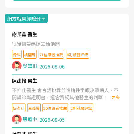
網友就醫經驗分享
謝邦鑫 醫生
很後悔帶媽媽去給他開
骨科
桃園縣
71位讀者推薦
6則就醫評鑑
吳華桐
2026-08-06
陳建翰 醫生
不推此醫生 會言語挑釁並情緒性字眼攻擊病人，不
開設診斷證明書，還會質疑其他醫生的判斷！
更多
婦產科
嘉義縣
20位讀者推薦
2則就醫評鑑
殷迺中
2026-08-05
杜育才 醫生