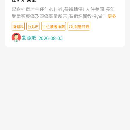
感謝杜育才主任仁心仁術,醫術精湛! 人住美國,長年
受肩頸痠痛及頭痛頭暈所苦,看遍名醫教授,做了各種
更多
檢查,也嘗試過西醫打針,中醫針灸及物理徒手治療都
復健科
台北市
11位讀者推薦
7則就醫評鑑
沒有用,後來連吃到嗎啡類止痛藥都效果有限,只是壓
症狀,沒多久就痛起來,多年失眠嚴重影響生活品質.
劉淑媛
2026-08-05
台灣親友介紹忠孝醫院杜育才主任是頸頭症候群專
家,上網搜尋杜主任相關文章新聞跟網路評價之後,下
定決心飛回台北找杜醫師診治. 杜主任的乾針跟增生
治療真的很厲害,第一次乾針就覺得整個肩頸鬆開,回
家特別好睡,經過幾次治療,長年頑疾已經好了大半,杜
主任除了打針超厲害,還會一直交代要改善姿勢跟好
好做運動,看診態度親切溫暖,真的是不可多得的良醫,
大力推荐!