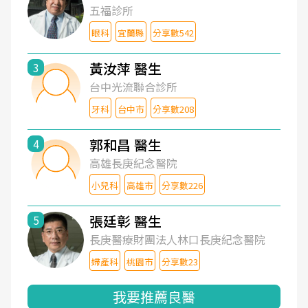
五福診所
眼科
宜蘭縣
分享數542
黃汝萍 醫生
3
台中光流聯合診所
牙科
台中市
分享數208
郭和昌 醫生
4
高雄長庚紀念醫院
小兒科
高雄市
分享數226
張廷彰 醫生
5
長庚醫療財團法人林口長庚紀念醫院
婦產科
桃園市
分享數23
我要推薦良醫