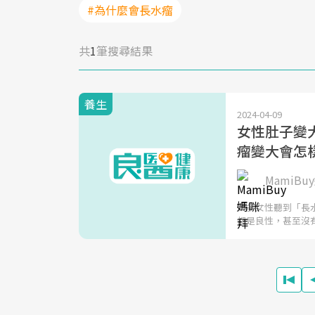
#為什麼會長水瘤
共
1
筆搜尋結果
養生
2024-04-09
女性肚子變
瘤變大會怎
MamiBu
大多女性聽到「長
都是良性，甚至沒