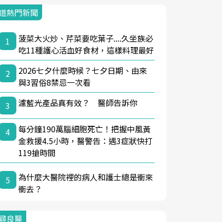
道熱門新聞
菠菜大火炒、芹菜要吃葉子....久坐族必
1
吃11種護心活血好食材，這樣料理最好
2026七夕什麼時候？七夕日期、由來
2
與3習俗8禁忌一次看
濾藍光產品真有效？ 醫師告訴你
3
每分鐘190萬腦細胞死亡！把握中風黃
4
金救援4.5小時，醫警告：遇3症狀快打
119搶時間
為什麼大醫院裡的病人和護士總是衝來
5
衝去？
尋良醫