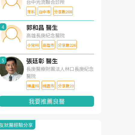
台中光流聯合診所
牙科
台中市
分享數208
郭和昌 醫生
4
高雄長庚紀念醫院
小兒科
高雄市
分享數226
張廷彰 醫生
5
長庚醫療財團法人林口長庚紀念
醫院
婦產科
桃園市
分享數23
我要推薦良醫
友就醫經驗分享