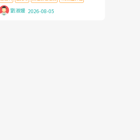
針灸及物理徒手治療都沒有用,後來連吃到嗎
啡類止痛藥都效果有限,只是壓症狀,沒多久就
劉淑媛
2026-08-05
痛起來,多年失眠嚴重影響生活品質. 台灣親
友介紹忠孝醫院杜育才主任是頸頭症候群專
家,上網搜尋杜主任相關文章新聞跟網路評價
之後,下定決心飛回台北找杜醫師診治. 杜主
任的乾針跟增生治療真的很厲害,第一次乾針
就覺得整個肩頸鬆開,回家特別好睡,經過幾次
治療,長年頑疾已經好了大半,杜主任除了打針
超厲害,還會一直交代要改善姿勢跟好好做運
動,看診態度親切溫暖,真的是不可多得的良
醫,大力推荐!