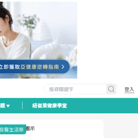
登入
專題
紐崔萊健康學堂
我與健康韌性的距離
荷爾蒙時光
2025健檢