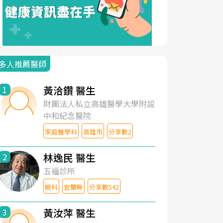
多人推薦醫師
黃洽鑽 醫生
1
財團法人私立高雄醫學大學附設
中和紀念醫院
家庭醫學科
高雄市
分享數2
林逸民 醫生
2
五福診所
眼科
宜蘭縣
分享數542
黃汝萍 醫生
3