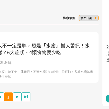
排序依據：
發布日期
大不一定是胖，恐是「水瘤」變大警訊！水
2025年，就到良醫生活祭體驗「一站
面對超高齡社會的浪潮，台灣正在快速邁
樣？6大症狀、4類食物要少吃
向「健康照護」的新時代。隨著國家政策
康新生活」，從講座、體驗到運動，
如「健康台灣推動委員會」與「長照3.0」
啟動你的健康革命！
y媽咪拜
的推進，「預防醫學」已成全民關注的核
水瘤」時不免一陣驚慌，不過水瘤並非想像中的可怕，多數水瘤其實
心議題。然而，健檢不只是醫療院所的服
有什麼感
務，更是民眾了解自身健康狀況、啟動健
康管理的重要起點。
1
前往專題
前往專題