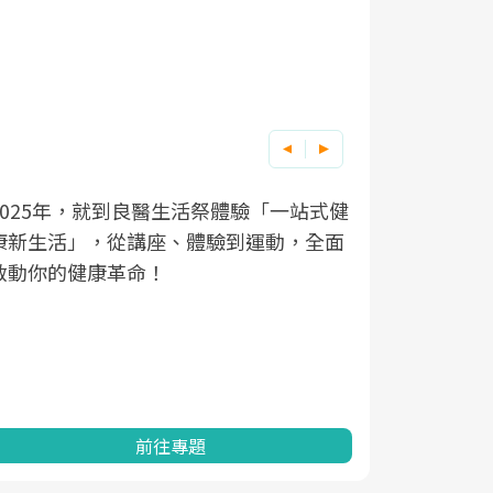
良醫健康網從「換季的身體變化」出發，
根據不同性
因應超高齡
式健
全面
透過醫學觀點與日常感受的對話，建立對
在、未來的
「2025
亞健康的認知，進而引導實際的改善行
知道該如何
促進為目的
動。
健康的關鍵
分析進行全
灣健康促進
前往專題