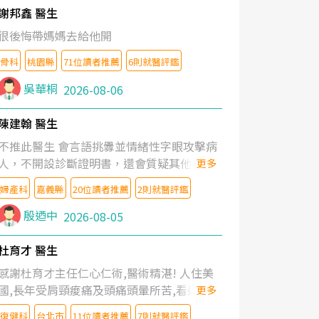
謝邦鑫 醫生
很後悔帶媽媽去給他開
骨科
桃園縣
71位讀者推薦
6則就醫評鑑
吳華桐
2026-08-06
陳建翰 醫生
不推此醫生 會言語挑釁並情緒性字眼攻擊病
人，不開設診斷證明書，還會質疑其他醫生
更多
的判斷！
婦產科
嘉義縣
20位讀者推薦
2則就醫評鑑
殷迺中
2026-08-05
杜育才 醫生
感謝杜育才主任仁心仁術,醫術精湛! 人住美
國,長年受肩頸痠痛及頭痛頭暈所苦,看遍名醫
更多
教授,做了各種檢查,也嘗試過西醫打針,中醫
復健科
台北市
11位讀者推薦
7則就醫評鑑