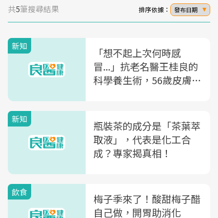
共
5
筆搜尋結果
排序依據：
發布日期
新知
「想不起上次何時感
冒...」抗老名醫王桂良的
科學養生術，56歲皮膚白
裡透紅
新知
瓶裝茶的成分是「茶葉萃
取液」，代表是化工合
成？專家揭真相！
飲食
梅子季來了！酸甜梅子醋
自己做，開胃助消化