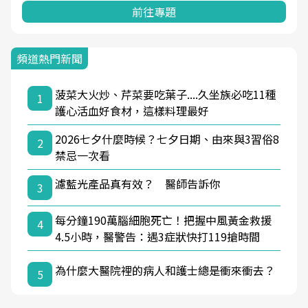
前往專題
頻道熱門新聞
菠菜大火炒、芹菜要吃葉子....久坐族必吃11種
1
護心活血好食材，這樣料理最好
2026七夕什麼時候？七夕日期、由來與3習俗8
2
禁忌一次看
濾藍光產品真有效？ 醫師告訴你
3
每分鐘190萬腦細胞死亡！把握中風黃金救援
4
4.5小時，醫警告：遇3症狀快打119搶時間
為什麼大醫院裡的病人和護士總是衝來衝去？
5