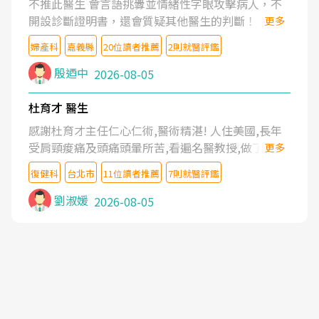
不推此醫生 會言語挑釁並情緒性字眼攻擊病人，不
開設診斷證明書，還會質疑其他醫生的判斷！
更多
婦產科
嘉義縣
20位讀者推薦
2則就醫評鑑
殷迺中
2026-08-05
杜育才 醫生
感謝杜育才主任仁心仁術,醫術精湛! 人住美國,長年
受肩頸痠痛及頭痛頭暈所苦,看遍名醫教授,做了各種
更多
檢查,也嘗試過西醫打針,中醫針灸及物理徒手治療都
復健科
台北市
11位讀者推薦
7則就醫評鑑
沒有用,後來連吃到嗎啡類止痛藥都效果有限,只是壓
症狀,沒多久就痛起來,多年失眠嚴重影響生活品質.
劉淑媛
2026-08-05
台灣親友介紹忠孝醫院杜育才主任是頸頭症候群專
家,上網搜尋杜主任相關文章新聞跟網路評價之後,下
定決心飛回台北找杜醫師診治. 杜主任的乾針跟增生
治療真的很厲害,第一次乾針就覺得整個肩頸鬆開,回
家特別好睡,經過幾次治療,長年頑疾已經好了大半,杜
主任除了打針超厲害,還會一直交代要改善姿勢跟好
好做運動,看診態度親切溫暖,真的是不可多得的良醫,