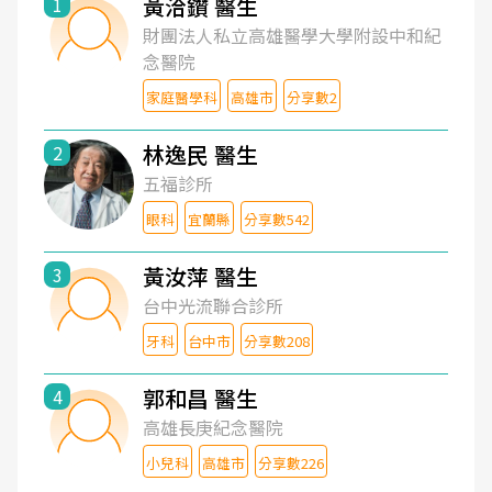
黃洽鑽 醫生
1
財團法人私立高雄醫學大學附設中和紀
念醫院
家庭醫學科
高雄市
分享數2
林逸民 醫生
2
五福診所
眼科
宜蘭縣
分享數542
黃汝萍 醫生
3
台中光流聯合診所
牙科
台中市
分享數208
郭和昌 醫生
4
高雄長庚紀念醫院
小兒科
高雄市
分享數226