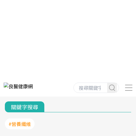
關鍵字搜尋
#營養纖維