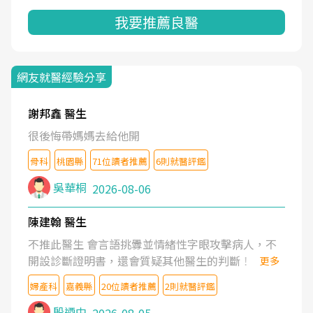
我要推薦良醫
網友就醫經驗分享
謝邦鑫 醫生
很後悔帶媽媽去給他開
骨科
桃園縣
71位讀者推薦
6則就醫評鑑
吳華桐
2026-08-06
陳建翰 醫生
不推此醫生 會言語挑釁並情緒性字眼攻擊病人，不
開設診斷證明書，還會質疑其他醫生的判斷！
更多
婦產科
嘉義縣
20位讀者推薦
2則就醫評鑑
殷迺中