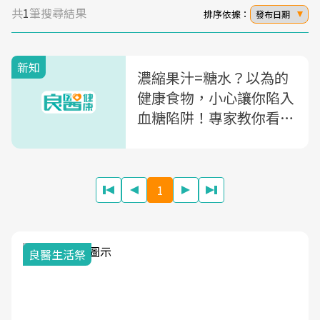
共
1
筆搜尋結果
排序依據：
發布日期
新知
濃縮果汁=糖水？以為的
健康食物，小心讓你陷入
血糖陷阱！專家教你看懂
「食物營養標示」避免血
糖飆升
1
良醫生活祭