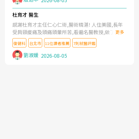
2026-08-05
杜育才 醫生
感謝杜育才主任仁心仁術,醫術精湛! 人住美國,長年
受肩頸痠痛及頭痛頭暈所苦,看遍名醫教授,做了各種
更多
檢查,也嘗試過西醫打針,中醫針灸及物理徒手治療都
復健科
台北市
11位讀者推薦
7則就醫評鑑
沒有用,後來連吃到嗎啡類止痛藥都效果有限,只是壓
症狀,沒多久就痛起來,多年失眠嚴重影響生活品質.
劉淑媛
2026-08-05
台灣親友介紹忠孝醫院杜育才主任是頸頭症候群專
家,上網搜尋杜主任相關文章新聞跟網路評價之後,下
定決心飛回台北找杜醫師診治. 杜主任的乾針跟增生
治療真的很厲害,第一次乾針就覺得整個肩頸鬆開,回
家特別好睡,經過幾次治療,長年頑疾已經好了大半,杜
主任除了打針超厲害,還會一直交代要改善姿勢跟好
好做運動,看診態度親切溫暖,真的是不可多得的良醫,
大力推荐!