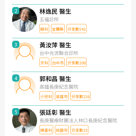
林逸民 醫生
2
五福診所
眼科
宜蘭縣
分享數542
黃汝萍 醫生
3
台中光流聯合診所
牙科
台中市
分享數208
郭和昌 醫生
4
高雄長庚紀念醫院
小兒科
高雄市
分享數226
張廷彰 醫生
5
長庚醫療財團法人林口長庚紀念醫院
婦產科
桃園市
分享數23