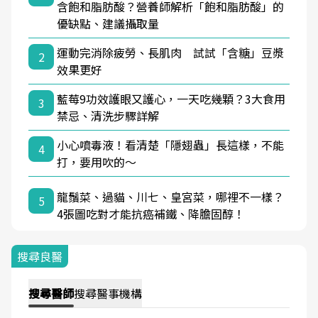
含飽和脂肪酸？營養師解析「飽和脂肪酸」的
優缺點、建議攝取量
運動完消除疲勞、長肌肉 試試「含糖」豆漿
2
效果更好
藍莓9功效護眼又護心，一天吃幾顆？3大食用
3
禁忌、清洗步驟詳解
小心噴毒液！看清楚「隱翅蟲」長這樣，不能
4
打，要用吹的～
龍鬚菜、過貓、川七、皇宮菜，哪裡不一樣？
5
4張圖吃對才能抗癌補鐵、降膽固醇！
搜尋良醫
搜尋
醫師
搜尋
醫事機構