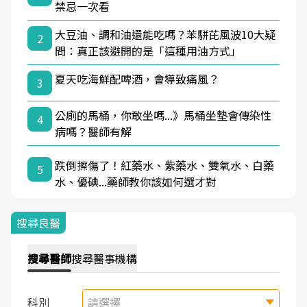
禁忌一次看
大豆油、調和油還能吃嗎？苯駢芘風波10大疑
2
問：真正該避開的是「這種用油方式」
夏天吃海鮮配啤酒，會導致痛風？
3
公廁的馬桶，你敢坐嗎...》馬桶坐墊會傳染性
4
病嗎？醫師有解
跌倒擦傷了！紅藥水、紫藥水、雙氧水、白藥
5
水、優碘...藥師教你該如何選才對
搜尋良醫
搜尋
醫師
搜尋
醫事機構
科別
請選擇