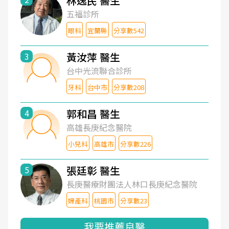
林逸民 醫生
五福診所
眼科
宜蘭縣
分享數542
黃汝萍 醫生
3
台中光流聯合診所
牙科
台中市
分享數208
郭和昌 醫生
4
高雄長庚紀念醫院
小兒科
高雄市
分享數226
張廷彰 醫生
5
長庚醫療財團法人林口長庚紀念醫院
婦產科
桃園市
分享數23
我要推薦良醫