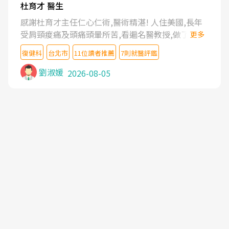
杜育才 醫生
感謝杜育才主任仁心仁術,醫術精湛! 人住美國,長年
受肩頸痠痛及頭痛頭暈所苦,看遍名醫教授,做了各種
更多
檢查,也嘗試過西醫打針,中醫針灸及物理徒手治療都
復健科
台北市
11位讀者推薦
7則就醫評鑑
沒有用,後來連吃到嗎啡類止痛藥都效果有限,只是壓
症狀,沒多久就痛起來,多年失眠嚴重影響生活品質.
劉淑媛
2026-08-05
台灣親友介紹忠孝醫院杜育才主任是頸頭症候群專
家,上網搜尋杜主任相關文章新聞跟網路評價之後,下
定決心飛回台北找杜醫師診治. 杜主任的乾針跟增生
治療真的很厲害,第一次乾針就覺得整個肩頸鬆開,回
家特別好睡,經過幾次治療,長年頑疾已經好了大半,杜
主任除了打針超厲害,還會一直交代要改善姿勢跟好
好做運動,看診態度親切溫暖,真的是不可多得的良醫,
大力推荐!