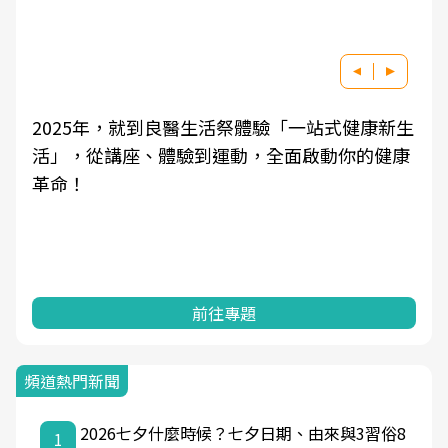
祭體驗「一站式健康新生
良醫健康網從「換季的身體變
動，全面啟動你的健康
學觀點與日常感受的對話，建
知，進而引導實際的改善行動
專題
前往專題
頻道熱門新聞
2026七夕什麼時候？七夕日期、由來與3習俗8
1