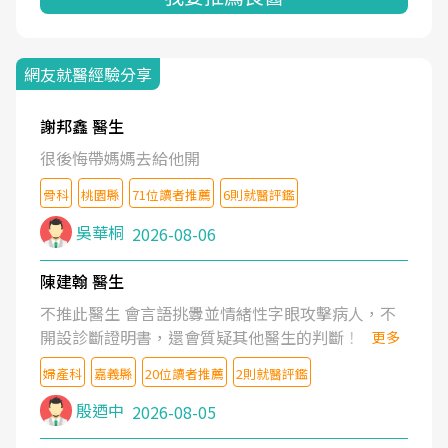
網友就醫經驗分享
謝邦鑫 醫生
很後悔帶媽媽去給他開
骨科
桃園縣
71位讀者推薦
6則就醫評鑑
吳華桐
2026-08-06
陳建翰 醫生
不推此醫生 會言語挑釁並情緒性字眼攻擊病人，不
開設診斷證明書，還會質疑其他醫生的判斷！
更多
婦產科
嘉義縣
20位讀者推薦
2則就醫評鑑
殷迺中
2026-08-05