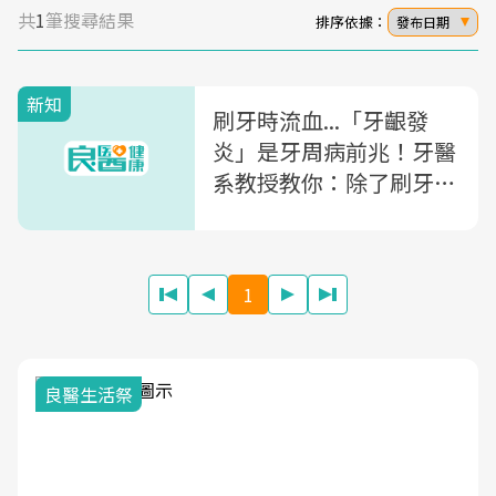
共
1
筆搜尋結果
排序依據：
發布日期
新知
刷牙時流血...「牙齦發
炎」是牙周病前兆！牙醫
系教授教你：除了刷牙，
你必須知道的「3大潔牙
法」
1
我與健康韌性的距離