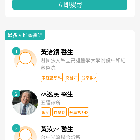
立即搜尋
最多人推薦醫師
黃洽鑽 醫生
1
財團法人私立高雄醫學大學附設中和紀
念醫院
家庭醫學科
高雄市
分享數2
林逸民 醫生
2
五福診所
眼科
宜蘭縣
分享數542
黃汝萍 醫生
3
台中光流聯合診所