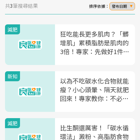
共
3
筆搜尋結果
排序依據：
發布日期
減肥
狂吃能長更多肌肉？「髒
增肌」累積脂肪是肌肉的
3倍！專家：先做好1件
事，才能正確增肌
新知
以為不吃碳水化合物就能
瘦？小心頭暈、隔天就肥
回來！專家教你：不必戒
澱粉也能瘦的「碳水循環
法」
減肥
比生酮還厲害！「碳水循
環法」澱粉、高脂肪食物