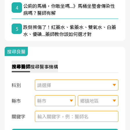
公廁的馬桶，你敢坐嗎...》馬桶坐墊會傳染性
4
病嗎？醫師有解
跌倒擦傷了！紅藥水、紫藥水、雙氧水、白藥
5
水、優碘...藥師教你該如何選才對
搜尋良醫
搜尋
醫師
搜尋
醫事機構
科別
請選擇
縣市
縣市
鄉鎮地區
關鍵字