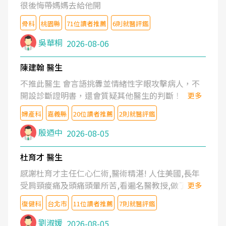
很後悔帶媽媽去給他開
骨科
桃園縣
71位讀者推薦
6則就醫評鑑
吳華桐
2026-08-06
陳建翰 醫生
不推此醫生 會言語挑釁並情緒性字眼攻擊病人，不
開設診斷證明書，還會質疑其他醫生的判斷！
更多
婦產科
嘉義縣
20位讀者推薦
2則就醫評鑑
殷迺中
2026-08-05
杜育才 醫生
感謝杜育才主任仁心仁術,醫術精湛! 人住美國,長年
受肩頸痠痛及頭痛頭暈所苦,看遍名醫教授,做了各種
更多
檢查,也嘗試過西醫打針,中醫針灸及物理徒手治療都
復健科
台北市
11位讀者推薦
7則就醫評鑑
沒有用,後來連吃到嗎啡類止痛藥都效果有限,只是壓
症狀,沒多久就痛起來,多年失眠嚴重影響生活品質.
劉淑媛
2026-08-05