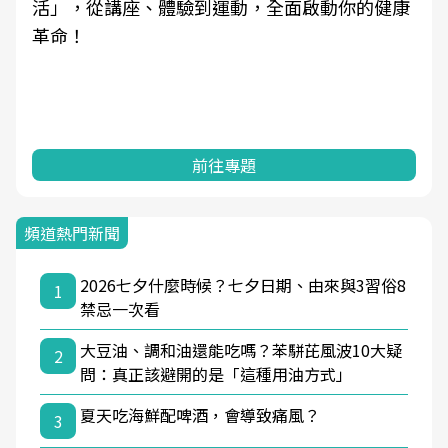
活」，從講座、體驗到運動，全面啟動你的健康
革命！
前往專題
頻道熱門新聞
2026七夕什麼時候？七夕日期、由來與3習俗8
1
禁忌一次看
大豆油、調和油還能吃嗎？苯駢芘風波10大疑
2
問：真正該避開的是「這種用油方式」
夏天吃海鮮配啤酒，會導致痛風？
3