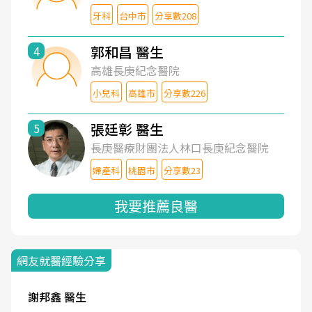
牙科
台中市
分享數208
郭和昌 醫生
4
高雄長庚紀念醫院
小兒科
高雄市
分享數226
張廷彰 醫生
5
長庚醫療財團法人林口長庚紀念醫院
婦產科
桃園市
分享數23
我要推薦良醫
網友就醫經驗分享
謝邦鑫 醫生