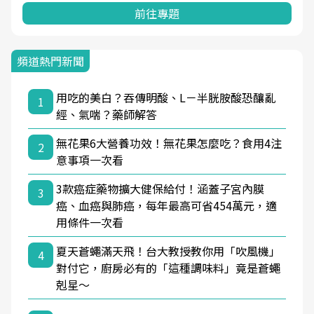
前往專題
頻道熱門新聞
用吃的美白？吞傳明酸、L－半胱胺酸恐釀亂
1
經、氣喘？藥師解答
無花果6大營養功效！無花果怎麼吃？食用4注
2
意事項一次看
3款癌症藥物擴大健保給付！涵蓋子宮內膜
3
癌、血癌與肺癌，每年最高可省454萬元，適
用條件一次看
夏天蒼蠅滿天飛！台大教授教你用「吹風機」
4
對付它，廚房必有的「這種調味料」竟是蒼蠅
剋星～