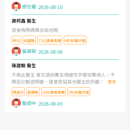
蘇醫師是業內最頂尖的牙醫。蘇醫師的醫護團隊也是
廖志耀
2026-08-10
一流的水準。
謝邦鑫 醫生
很後悔帶媽媽去給他開
骨科
桃園縣
71位讀者推薦
6則就醫評鑑
吳華桐
2026-08-06
陳建翰 醫生
不推此醫生 會言語挑釁並情緒性字眼攻擊病人，不
開設診斷證明書，還會質疑其他醫生的判斷！
更多
婦產科
嘉義縣
20位讀者推薦
2則就醫評鑑
殷迺中
2026-08-05