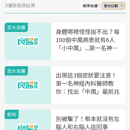
共
8
筆搜尋結果
排序依據：
發布日期
百大良醫
身體哪裡怪怪說不出？每
100個中風病患就有6人
「小中風」...第一名神經
內科醫師教你找出失智兇
手
百大良醫
出現這3個症狀要注意！
第一名神經內科醫師教
你：找出「中風」最前兆
新知
別被騙了！根本就沒有左
腦人和右腦人這回事