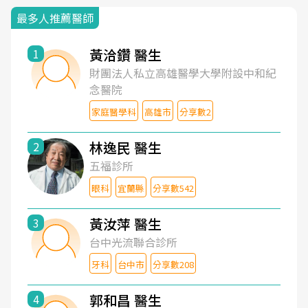
最多人推薦醫師
黃洽鑽 醫生
1
財團法人私立高雄醫學大學附設中和紀
念醫院
家庭醫學科
高雄市
分享數2
林逸民 醫生
2
五福診所
眼科
宜蘭縣
分享數542
黃汝萍 醫生
3
台中光流聯合診所
牙科
台中市
分享數208
郭和昌 醫生
4