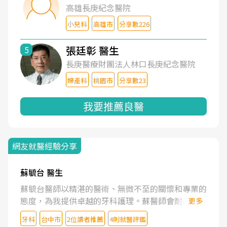
高雄長庚紀念醫院
小兒科
高雄市
分享數226
張廷彰 醫生
5
長庚醫療財團法人林口長庚紀念醫院
婦產科
桃園市
分享數23
我要推薦良醫
網友就醫經驗分享
蘇毓台 醫生
蘇毓台醫師以精湛的醫術、無微不至的關懷和專業的
態度，為我提供卓越的牙科護理。蘇醫師會耐心了解
更多
我的需求，清楚地解釋治療方案，並營造舒適溫馨的
牙科
台中市
2位讀者推薦
4則就醫評鑑
就診體驗。蘇醫師更鼓勵我維護口腔健康。坦誠的說