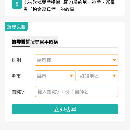
比被砍掉雙手還慘...開刀房的第一神手，卻罹
5
患「帕金森氏症」的故事
搜尋良醫
搜尋
醫師
搜尋
醫事機構
科別
請選擇
縣市
縣市
鄉鎮地區
關鍵字
立即搜尋