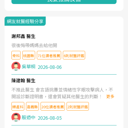
網友就醫經驗分享
謝邦鑫 醫生
很後悔帶媽媽去給他開
骨科
桃園縣
71位讀者推薦
6則就醫評鑑
吳華桐
2026-08-06
陳建翰 醫生
不推此醫生 會言語挑釁並情緒性字眼攻擊病人，不
開設診斷證明書，還會質疑其他醫生的判斷！
更多
婦產科
嘉義縣
20位讀者推薦
2則就醫評鑑
殷迺中
2026-08-05