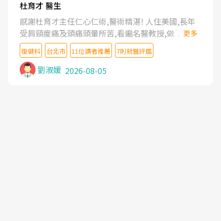
杜育才 醫生
感謝杜育才主任仁心仁術,醫術精湛! 人住美國,長年
受肩頸痠痛及頭痛頭暈所苦,看遍名醫教授,做了各種
更多
檢查,也嘗試過西醫打針,中醫針灸及物理徒手治療都
復健科
台北市
11位讀者推薦
7則就醫評鑑
沒有用,後來連吃到嗎啡類止痛藥都效果有限,只是壓
症狀,沒多久就痛起來,多年失眠嚴重影響生活品質.
劉淑媛
2026-08-05
台灣親友介紹忠孝醫院杜育才主任是頸頭症候群專
家,上網搜尋杜主任相關文章新聞跟網路評價之後,下
定決心飛回台北找杜醫師診治. 杜主任的乾針跟增生
治療真的很厲害,第一次乾針就覺得整個肩頸鬆開,回
家特別好睡,經過幾次治療,長年頑疾已經好了大半,杜
主任除了打針超厲害,還會一直交代要改善姿勢跟好
好做運動,看診態度親切溫暖,真的是不可多得的良醫,
大力推荐!