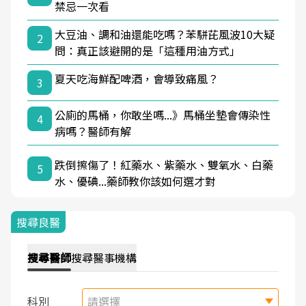
禁忌一次看
大豆油、調和油還能吃嗎？苯駢芘風波10大疑
2
問：真正該避開的是「這種用油方式」
夏天吃海鮮配啤酒，會導致痛風？
3
公廁的馬桶，你敢坐嗎...》馬桶坐墊會傳染性
4
病嗎？醫師有解
跌倒擦傷了！紅藥水、紫藥水、雙氧水、白藥
5
水、優碘...藥師教你該如何選才對
搜尋良醫
搜尋
醫師
搜尋
醫事機構
科別
請選擇