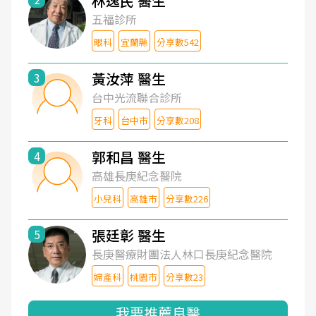
林逸民 醫生
五福診所
眼科
宜蘭縣
分享數542
黃汝萍 醫生
3
台中光流聯合診所
牙科
台中市
分享數208
郭和昌 醫生
4
高雄長庚紀念醫院
小兒科
高雄市
分享數226
張廷彰 醫生
5
長庚醫療財團法人林口長庚紀念醫院
婦產科
桃園市
分享數23
我要推薦良醫