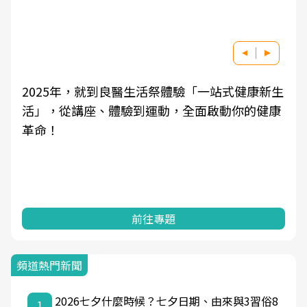
良醫健康網從「換季的身體變化」出發，透過醫
學觀點與日常感受的對話，建立對亞健康的認
知，進而引導實際的改善行動。
前往專題
頻道熱門新聞
2026七夕什麼時候？七夕日期、由來與3習俗8
1