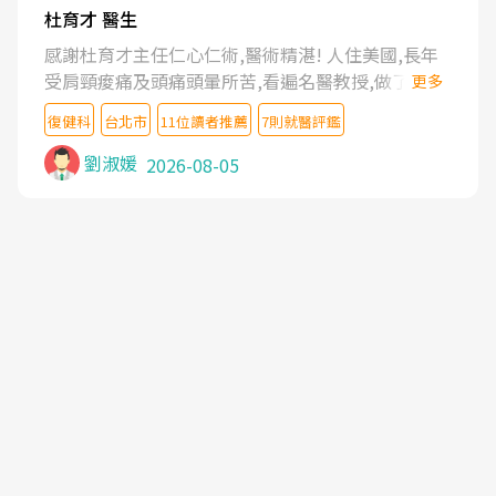
杜育才 醫生
感謝杜育才主任仁心仁術,醫術精湛! 人住美國,長年
受肩頸痠痛及頭痛頭暈所苦,看遍名醫教授,做了各種
更多
檢查,也嘗試過西醫打針,中醫針灸及物理徒手治療都
復健科
台北市
11位讀者推薦
7則就醫評鑑
沒有用,後來連吃到嗎啡類止痛藥都效果有限,只是壓
症狀,沒多久就痛起來,多年失眠嚴重影響生活品質.
劉淑媛
2026-08-05
台灣親友介紹忠孝醫院杜育才主任是頸頭症候群專
家,上網搜尋杜主任相關文章新聞跟網路評價之後,下
定決心飛回台北找杜醫師診治. 杜主任的乾針跟增生
治療真的很厲害,第一次乾針就覺得整個肩頸鬆開,回
家特別好睡,經過幾次治療,長年頑疾已經好了大半,杜
主任除了打針超厲害,還會一直交代要改善姿勢跟好
好做運動,看診態度親切溫暖,真的是不可多得的良醫,
大力推荐!