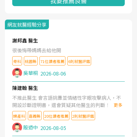
我要推薦良醫
網友就醫經驗分享
謝邦鑫 醫生
很後悔帶媽媽去給他開
骨科
桃園縣
71位讀者推薦
6則就醫評鑑
吳華桐
2026-08-06
陳建翰 醫生
不推此醫生 會言語挑釁並情緒性字眼攻擊病人，不
開設診斷證明書，還會質疑其他醫生的判斷！
更多
婦產科
嘉義縣
20位讀者推薦
2則就醫評鑑
殷迺中
2026-08-05