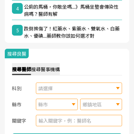
公廁的馬桶，你敢坐嗎...》馬桶坐墊會傳染性
4
病嗎？醫師有解
跌倒擦傷了！紅藥水、紫藥水、雙氧水、白藥
5
水、優碘...藥師教你該如何選才對
搜尋良醫
搜尋
醫師
搜尋
醫事機構
科別
請選擇
縣市
縣市
鄉鎮地區
關鍵字