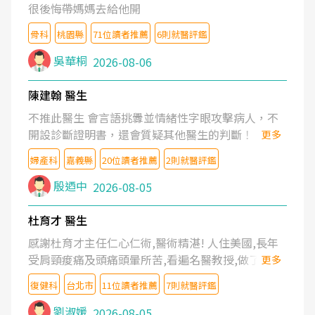
很後悔帶媽媽去給他開
骨科
桃園縣
71位讀者推薦
6則就醫評鑑
吳華桐
2026-08-06
陳建翰 醫生
不推此醫生 會言語挑釁並情緒性字眼攻擊病人，不
開設診斷證明書，還會質疑其他醫生的判斷！
更多
婦產科
嘉義縣
20位讀者推薦
2則就醫評鑑
殷迺中
2026-08-05
杜育才 醫生
感謝杜育才主任仁心仁術,醫術精湛! 人住美國,長年
受肩頸痠痛及頭痛頭暈所苦,看遍名醫教授,做了各種
更多
檢查,也嘗試過西醫打針,中醫針灸及物理徒手治療都
復健科
台北市
11位讀者推薦
7則就醫評鑑
沒有用,後來連吃到嗎啡類止痛藥都效果有限,只是壓
症狀,沒多久就痛起來,多年失眠嚴重影響生活品質.
劉淑媛
2026-08-05