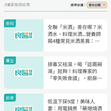
共
6
筆搜尋結果
排序依據：
發布日期
新知
全聯「米酒」差在哪？米
酒水、料理米酒...營養師
揭4種常見米酒差異：想
煮麻油雞、薑母鴨用
「它」
養生
排毒又祛濕，喝「這兩碗
湯」就夠！料理專家的
「零失敗食譜」，廚房新
手5步驟就上手
飲食
低溫下探9度！美味人
妻：用電鍋煮「藥燉燒酒