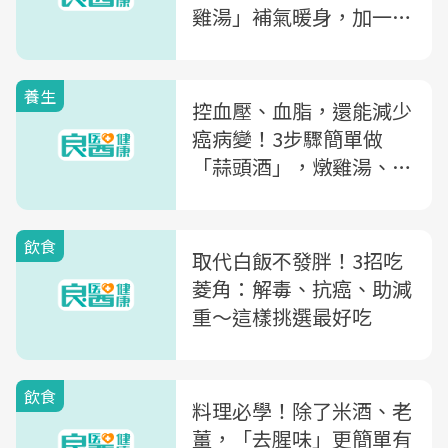
雞湯」補氣暖身，加一匙
「●●」更入味
養生
控血壓、血脂，還能減少
癌病變！3步驟簡單做
「蒜頭酒」，燉雞湯、煮
滷肉都適用
飲食
取代白飯不發胖！3招吃
菱角：解毒、抗癌、助減
重～這樣挑選最好吃
飲食
料理必學！除了米酒、老
薑，「去腥味」更簡單有