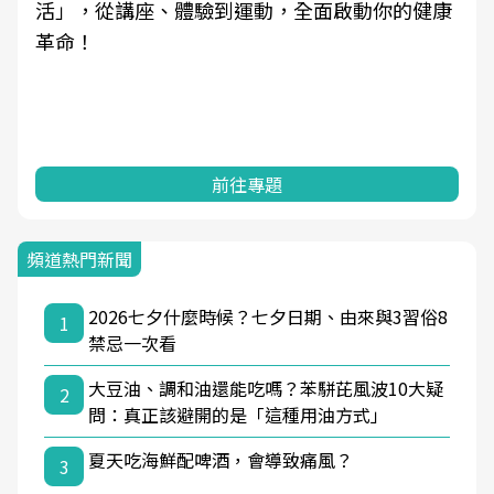
學觀點與日常感受的對話，建立對亞健康的認
知，進而引導實際的改善行動。
前往專題
頻道熱門新聞
2026七夕什麼時候？七夕日期、由來與3習俗8
1
禁忌一次看
大豆油、調和油還能吃嗎？苯駢芘風波10大疑
2
問：真正該避開的是「這種用油方式」
夏天吃海鮮配啤酒，會導致痛風？
3