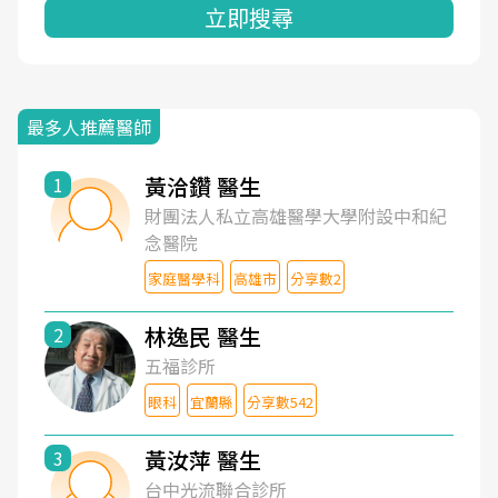
立即搜尋
最多人推薦醫師
黃洽鑽 醫生
1
財團法人私立高雄醫學大學附設中和紀
念醫院
家庭醫學科
高雄市
分享數2
林逸民 醫生
2
五福診所
眼科
宜蘭縣
分享數542
黃汝萍 醫生
3
台中光流聯合診所