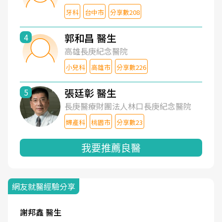
牙科
台中市
分享數208
郭和昌 醫生
4
高雄長庚紀念醫院
小兒科
高雄市
分享數226
張廷彰 醫生
5
長庚醫療財團法人林口長庚紀念醫院
婦產科
桃園市
分享數23
我要推薦良醫
網友就醫經驗分享
謝邦鑫 醫生