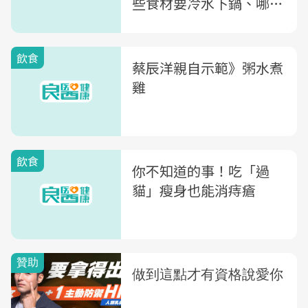
些食材要冷水下鍋、哪些
要滾水？
飲食
蔡辰洋親自示範》粥水煮
雞
飲食
你不知道的事！吃「過
貓」瘦身也能消痔瘡