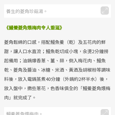
養生的菱角珍菇湯。
《鰻鯗菱角煨梅肉令人垂涎》
菱角鬆綿的口感，搭配鰻魚鯗（乾）及五花肉的鮮
甜，讓人口水直流；鰻魚乾切成小塊，汆燙2分鐘撈
起備用；油鍋爆香蔥、薑、蒜，倒入梅花肉、鰻魚
乾、菱角及醬油、冰糖、米酒、黃酒及胡椒粉等調味
料後，放入電鍋蒸煮40分鐘（外鍋約2杯半水）後，
放入盤中，撒些蔥花，色香味俱全的「鰻鯗菱角煨梅
肉」就完成了。
鰻鯗菱角煨梅肉。