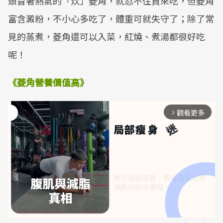
頭冒著熱氣的「炊」菱角，就忍不住買來吃，但菱角
富含澱粉，不小心多吃了，體重可就失守了；除了常
見的蒸煮，菱角還可以入菜，紅燒、煮湯都很好吃
呢！
《菱角營養價值高》
觀看更多
arrow_forward_ios