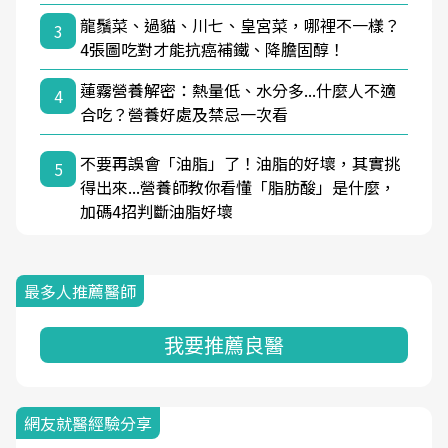
龍鬚菜、過貓、川七、皇宮菜，哪裡不一樣？
3
4張圖吃對才能抗癌補鐵、降膽固醇！
蓮霧營養解密：熱量低、水分多...什麼人不適
4
合吃？營養好處及禁忌一次看
不要再誤會「油脂」了！油脂的好壞，其實挑
5
得出來...營養師教你看懂「脂肪酸」是什麼，
加碼4招判斷油脂好壞
最多人推薦醫師
我要推薦良醫
網友就醫經驗分享