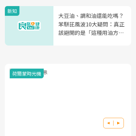
新知
大豆油、調和油還能吃嗎？
苯駢芘風波10大疑問：真正
該避開的是「這種用油方
式」
荷爾蒙時光機