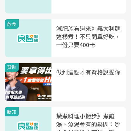
飲食
減肥族看過來》義大利麵
這樣煮！不只簡單好吃，
一份只要400卡
新知
燉煮料理小撇步》煮雞
湯、魚湯會有的疑問：哪