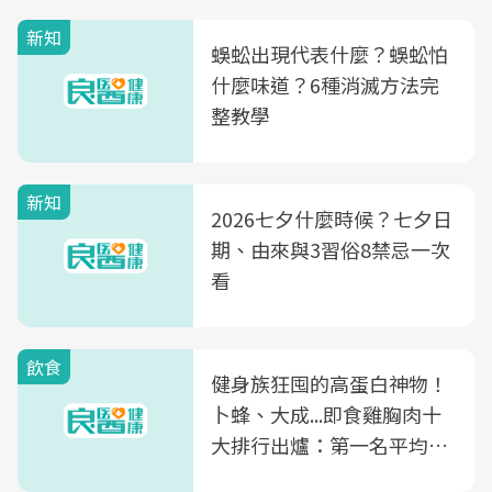
新知
蜈蚣出現代表什麼？蜈蚣怕
什麼味道？6種消滅方法完
整教學
新知
2026七夕什麼時候？七夕日
期、由來與3習俗8禁忌一次
看
飲食
健身族狂囤的高蛋白神物！
卜蜂、大成...即食雞胸肉十
大排行出爐：第一名平均一
片不到50元