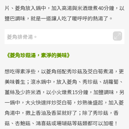
片、菱角放入鍋中，加入高湯與米酒燉煮40分鐘，以
鹽巴調味，就是一道讓人吃了暖呼呼的熱湯了。
菱角排骨湯。
《菱角珍菇湯，素淨的美味》
想吃得素淨些，以菱角搭配秀珍菇及茭白筍煮湯，更
美味養生；滾水鍋中，放入菱角、秀珍菇、胡蘿蔔、
薑絲及少許米酒，以小火燉煮15分鐘，加鹽調味，另
一鍋中，大火快速拌炒茭白筍，炒熟後盛起，加入菱
角湯中，撒上香油及香菜就好了；除了秀珍菇，香
菇、杏鮑菇、鴻喜菇或珊瑚菇等菇類都可以加喔！