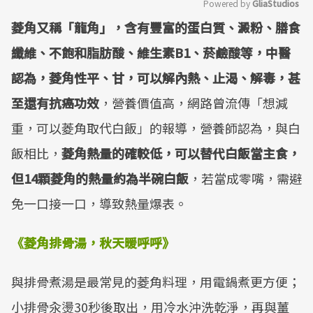
Powered by 
GliaStudios
菱角又稱「龍角」，含有豐富的蛋白質、澱粉、膳食
Mute
纖維、不飽和脂肪酸、維生素
B1
、菸鹼酸等，中醫
認為，菱角性平、甘，可以解內熱、止渴、解毒，甚
至還有抗癌功效
，營養價值高，網路曾流傳「想減
重，可以菱角取代白飯」的報導，營養師認為，與白
飯相比，
菱角熱量的確較低，可以替代白飯當主食，
但
14
顆菱角的熱量約為半碗白飯
，若當成零嘴，需避
免一口接一口，導致熱量爆表。
《菱角排骨湯，秋天暖呼呼》
與排骨煮湯是最常見的菱角料理，用電鍋煮更方便；
小排骨汆燙30秒後取出，用冷水沖洗乾淨，再與薑