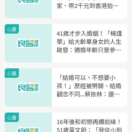
家、帶2千元到香港拍三
級片...看舒淇的人生如戲
心靈
41歲才步入婚姻！「楊謹
華」給大齡單身女的人生
啟發：適婚年齡只是參
考，「剛剛好」比完美更
重要
心靈
「結婚可以，不想要小
孩！」歷經被劈腿、結婚
觀念不同...蔡依林：還是
期待可以讓我幼稚的人
心靈
16年後和初戀再續前緣！
51歲莫文蔚：「我從小到