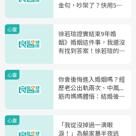
金句，吵架了？快用5字
訣「衝脫抱概送」化解爭
吵
心靈
徐若瑄證實結束9年婚
姻》婚姻這件事，我還沒
有找到答案！徐若瑄的人
生體悟：執念是自我折
磨，放下才會快樂
心靈
你會後悔進入婚姻嗎？經
歷老公出軌兩次、中風...
筋肉媽媽體悟：結婚後才
知道，不靠人臉色也能活
得好
心靈
「我從沒掉過一滴眼
淚！」為躲家暴半夜逃