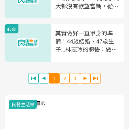
大都沒有欲望當媽，從沒
覺得缺少東西！」
心靈
其實做好一直單身的準
備！44歲結婚、47歲生
子...林志玲的體悟：做一
個不要被年齡支配的女人
1
2
3
良醫生活祭