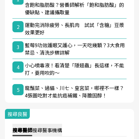
含飽和脂肪酸？營養師解析「飽和脂肪酸」的
優缺點、建議攝取量
運動完消除疲勞、長肌肉 試試「含糖」豆漿
2
效果更好
藍莓9功效護眼又護心，一天吃幾顆？3大食用
3
禁忌、清洗步驟詳解
小心噴毒液！看清楚「隱翅蟲」長這樣，不能
4
打，要用吹的～
龍鬚菜、過貓、川七、皇宮菜，哪裡不一樣？
5
4張圖吃對才能抗癌補鐵、降膽固醇！
搜尋良醫
搜尋
醫師
搜尋
醫事機構