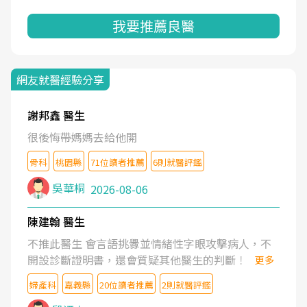
我要推薦良醫
網友就醫經驗分享
謝邦鑫 醫生
很後悔帶媽媽去給他開
骨科
桃園縣
71位讀者推薦
6則就醫評鑑
吳華桐
2026-08-06
陳建翰 醫生
不推此醫生 會言語挑釁並情緒性字眼攻擊病人，不
開設診斷證明書，還會質疑其他醫生的判斷！
更多
婦產科
嘉義縣
20位讀者推薦
2則就醫評鑑