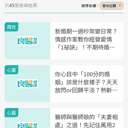
共
45
筆搜尋結果
排序依據：
發布日期
兩性
新婚期一過吵架變日常？
情感作家教你經營愛情
「1祕訣」！不期待婚姻
十全十美，離婚就不會是
選項
心靈
你心目中「100分的婚
姻」該是什麼樣子？天天
放閃or回歸平淡？熟齡夫
妻相處鐵律：一周5小時
就夠了
心靈
醫師與醫師娘的「夫妻相
處」之道！先記住萬用2