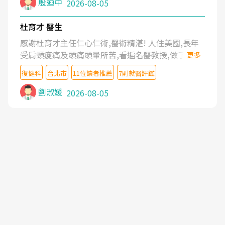
殷迺中
2026-08-05
杜育才 醫生
感謝杜育才主任仁心仁術,醫術精湛! 人住美國,長年
受肩頸痠痛及頭痛頭暈所苦,看遍名醫教授,做了各種
更多
檢查,也嘗試過西醫打針,中醫針灸及物理徒手治療都
復健科
台北市
11位讀者推薦
7則就醫評鑑
沒有用,後來連吃到嗎啡類止痛藥都效果有限,只是壓
症狀,沒多久就痛起來,多年失眠嚴重影響生活品質.
劉淑媛
2026-08-05
台灣親友介紹忠孝醫院杜育才主任是頸頭症候群專
家,上網搜尋杜主任相關文章新聞跟網路評價之後,下
定決心飛回台北找杜醫師診治. 杜主任的乾針跟增生
治療真的很厲害,第一次乾針就覺得整個肩頸鬆開,回
家特別好睡,經過幾次治療,長年頑疾已經好了大半,杜
主任除了打針超厲害,還會一直交代要改善姿勢跟好
好做運動,看診態度親切溫暖,真的是不可多得的良醫,
大力推荐!