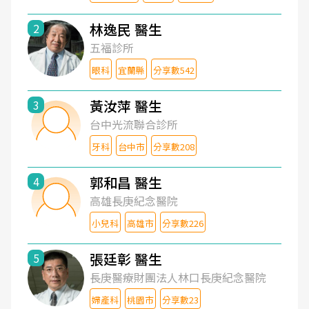
林逸民 醫生
2
五福診所
眼科
宜蘭縣
分享數542
黃汝萍 醫生
3
台中光流聯合診所
牙科
台中市
分享數208
郭和昌 醫生
4
高雄長庚紀念醫院
小兒科
高雄市
分享數226
張廷彰 醫生
5
長庚醫療財團法人林口長庚紀念醫院
婦產科
桃園市
分享數23