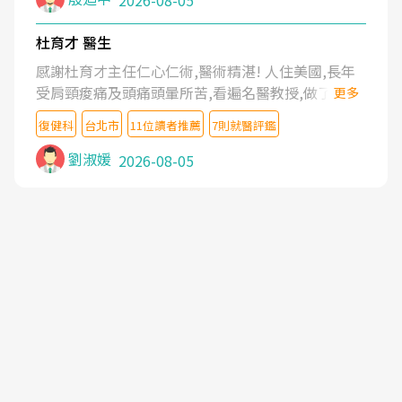
2026-08-05
杜育才 醫生
感謝杜育才主任仁心仁術,醫術精湛! 人住美國,長年
受肩頸痠痛及頭痛頭暈所苦,看遍名醫教授,做了各種
更多
檢查,也嘗試過西醫打針,中醫針灸及物理徒手治療都
復健科
台北市
11位讀者推薦
7則就醫評鑑
沒有用,後來連吃到嗎啡類止痛藥都效果有限,只是壓
症狀,沒多久就痛起來,多年失眠嚴重影響生活品質.
劉淑媛
2026-08-05
台灣親友介紹忠孝醫院杜育才主任是頸頭症候群專
家,上網搜尋杜主任相關文章新聞跟網路評價之後,下
定決心飛回台北找杜醫師診治. 杜主任的乾針跟增生
治療真的很厲害,第一次乾針就覺得整個肩頸鬆開,回
家特別好睡,經過幾次治療,長年頑疾已經好了大半,杜
主任除了打針超厲害,還會一直交代要改善姿勢跟好
好做運動,看診態度親切溫暖,真的是不可多得的良醫,
大力推荐!