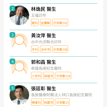
林逸民 醫生
2
五福診所
眼科
宜蘭縣
分享數542
黃汝萍 醫生
3
台中光流聯合診所
牙科
台中市
分享數208
郭和昌 醫生
4
高雄長庚紀念醫院
小兒科
高雄市
分享數226
張廷彰 醫生
5
長庚醫療財團法人林口長庚紀念醫院
婦產科
桃園市
分享數23