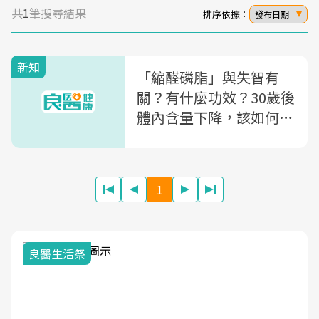
共
1
筆搜尋結果
排序依據：
發布日期
新知
「縮醛磷脂」與失智有
關？有什麼功效？30歲後
體內含量下降，該如何補
充？營養師一次解析
1
良醫生活祭