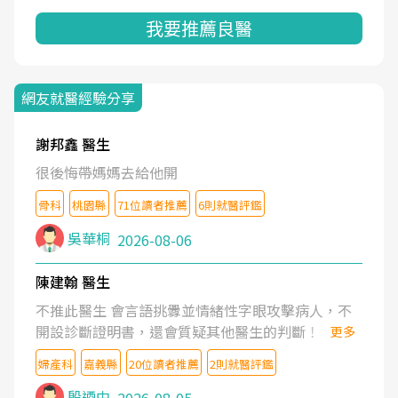
我要推薦良醫
網友就醫經驗分享
謝邦鑫 醫生
很後悔帶媽媽去給他開
骨科
桃園縣
71位讀者推薦
6則就醫評鑑
吳華桐
2026-08-06
陳建翰 醫生
不推此醫生 會言語挑釁並情緒性字眼攻擊病人，不
開設診斷證明書，還會質疑其他醫生的判斷！
更多
婦產科
嘉義縣
20位讀者推薦
2則就醫評鑑
殷迺中