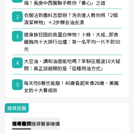
竭！長庚中西醫聯手教你「養心」之道
衣服沾到醬料怎麼辦？洗衣達人教你用「2個
2
清潔神物」＋2步驟去油去漬
健身族狂囤的高蛋白神物！卜蜂、大成...即食
3
雞胸肉十大排行出爐：第一名平均一片不到50
元
大豆油、調和油還能吃嗎？苯駢芘風波10大疑
4
問：真正該避開的是「這種用油方式」
每天吃6餐也能瘦！40歲看起來像28歲，美魔
5
女的十大養成術
搜尋良醫
搜尋
醫師
搜尋
醫事機構