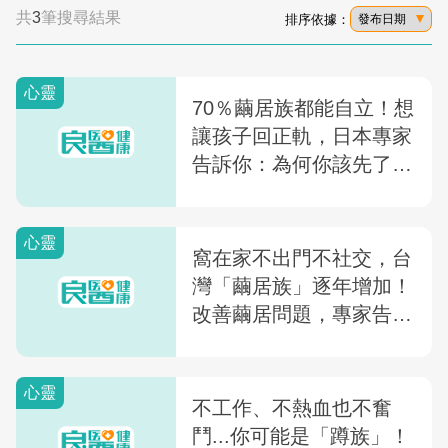
共
3
筆搜尋結果
排序依據：
發布日期
心靈
70％繭居族都能自立！想
讓孩子回正軌，日本專家
告訴你：為何你該先了解
繭居族的這3種特徵
心靈
窩在家不出門不社交，台
灣「繭居族」逐年增加！
改善繭居問題，專家告訴
你：為何說些「重話」是
有必要的
心靈
不工作、不熱血也不奮
鬥...你可能是「蹲族」！