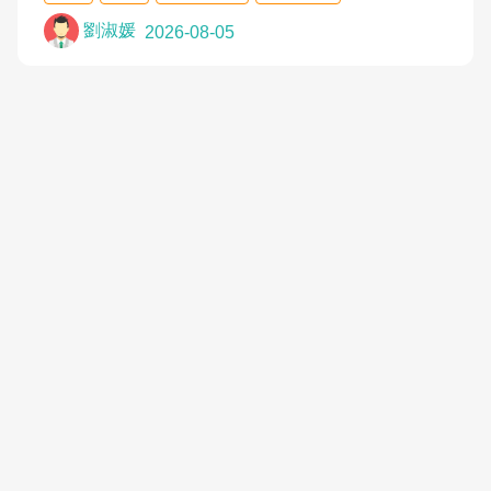
有用,後來連吃到嗎啡類止痛藥都效果有限,只是壓症
狀,沒多久就痛起來,多年失眠嚴重影響生活品質. 台灣
劉淑媛
2026-08-05
親友介紹忠孝醫院杜育才主任是頸頭症候群專家,上
網搜尋杜主任相關文章新聞跟網路評價之後,下定決
心飛回台北找杜醫師診治. 杜主任的乾針跟增生治療
真的很厲害,第一次乾針就覺得整個肩頸鬆開,回家特
別好睡,經過幾次治療,長年頑疾已經好了大半,杜主任
除了打針超厲害,還會一直交代要改善姿勢跟好好做
運動,看診態度親切溫暖,真的是不可多得的良醫,大力
推荐!