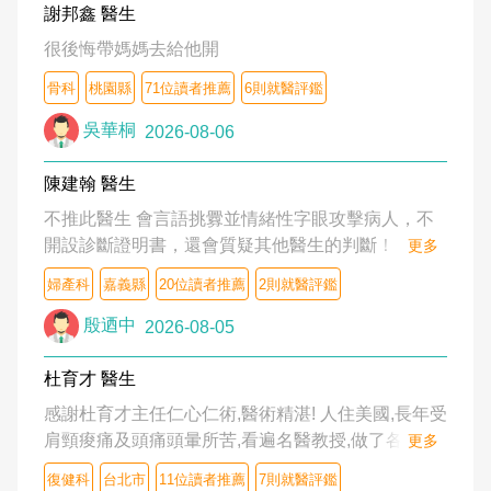
謝邦鑫 醫生
很後悔帶媽媽去給他開
骨科
桃園縣
71位讀者推薦
6則就醫評鑑
吳華桐
2026-08-06
陳建翰 醫生
不推此醫生 會言語挑釁並情緒性字眼攻擊病人，不
開設診斷證明書，還會質疑其他醫生的判斷！
更多
婦產科
嘉義縣
20位讀者推薦
2則就醫評鑑
殷迺中
2026-08-05
杜育才 醫生
感謝杜育才主任仁心仁術,醫術精湛! 人住美國,長年受
肩頸痠痛及頭痛頭暈所苦,看遍名醫教授,做了各種檢
更多
查,也嘗試過西醫打針,中醫針灸及物理徒手治療都沒
復健科
台北市
11位讀者推薦
7則就醫評鑑