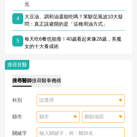
元
大豆油、調和油還能吃嗎？苯駢芘風波10大疑
4
問：真正該避開的是「這種用油方式」
每天吃6餐也能瘦！40歲看起來像28歲，美魔
5
女的十大養成術
搜尋良醫
搜尋
醫師
搜尋
醫事機構
科別
請選擇
縣市
縣市
鄉鎮地區
關鍵字