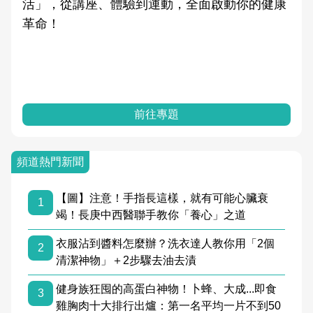
動，全面啟動你的健康
學觀點與日常感受的對話，建
知，進而引導實際的改善行動
專題
前往專題
頻道熱門新聞
【圖】注意！手指長這樣，就有可能心臟衰
1
竭！長庚中西醫聯手教你「養心」之道
衣服沾到醬料怎麼辦？洗衣達人教你用「2個
2
清潔神物」＋2步驟去油去漬
健身族狂囤的高蛋白神物！卜蜂、大成...即食
3
雞胸肉十大排行出爐：第一名平均一片不到50