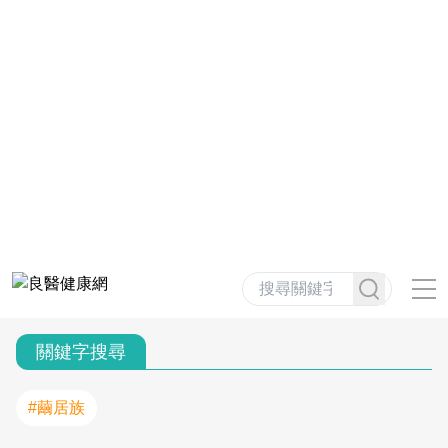
關鍵字搜尋
#繭居族