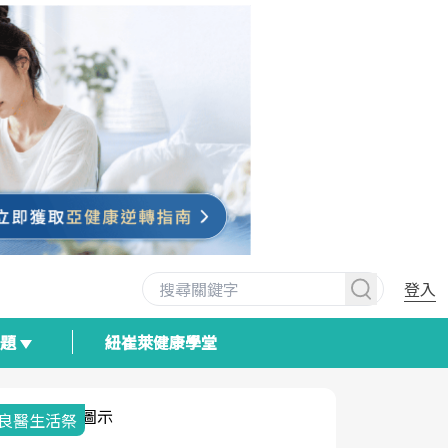
登入
專題
紐崔萊健康學堂
我與健康韌性的距離
荷爾蒙時光
2025健檢