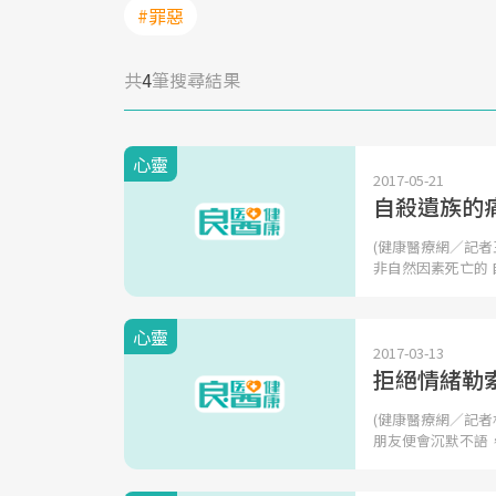
#罪惡
共
4
筆搜尋結果
心靈
2017-05-21
自殺遺族的
(健康醫療網／記者
非自然因素死亡的 
心靈
2017-03-13
拒絕情緒勒
(健康醫療網／記
朋友便會沉默不語