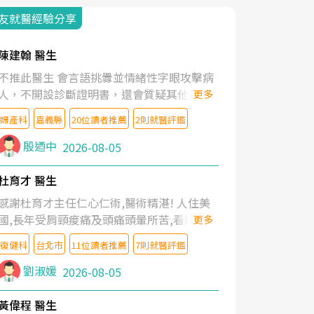
友就醫經驗分享
陳建翰 醫生
不推此醫生 會言語挑釁並情緒性字眼攻擊病
人，不開設診斷證明書，還會質疑其他醫生
更多
的判斷！
婦產科
嘉義縣
20位讀者推薦
2則就醫評鑑
殷迺中
2026-08-05
杜育才 醫生
感謝杜育才主任仁心仁術,醫術精湛! 人住美
國,長年受肩頸痠痛及頭痛頭暈所苦,看遍名醫
更多
教授,做了各種檢查,也嘗試過西醫打針,中醫
復健科
台北市
11位讀者推薦
7則就醫評鑑
針灸及物理徒手治療都沒有用,後來連吃到嗎
啡類止痛藥都效果有限,只是壓症狀,沒多久就
劉淑媛
2026-08-05
痛起來,多年失眠嚴重影響生活品質. 台灣親
友介紹忠孝醫院杜育才主任是頸頭症候群專
黃偉程 醫生