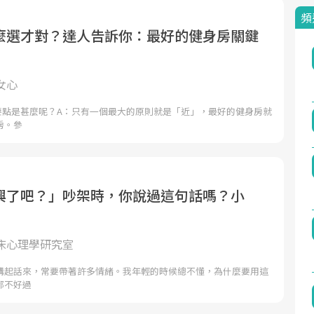
頻
麼選才對？達人告訴你：最好的健身房關鍵
女心
要點是甚麼呢？A：只有一個最大的原則就是「近」，最好的健身房就
房。參
興了吧？」吵架時，你說過這句話嗎？小
床心理學研究室
講起話來，常要帶著許多情緒。我年輕的時候總不懂，為什麼要用這
都不好過