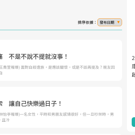
排序依據：
發布日期
痛 不是不說不提就沒事！
2025年，就到良醫生活祭體驗「一站
面對超高齡社會的浪潮，台灣正在快速邁
向「健康照護」的新時代。隨著國家政策
康新生活」，從講座、體驗到運動，
王喬萱報導) 面對自殺遺族，是應該關懷，或是不該再提及？親友因
自
如「健康台灣推動委員會」與「長照3.0」
啟動你的健康革命！
的推進，「預防醫學」已成全民關注的核
心議題。然而，健檢不只是醫療院所的服
務，更是民眾了解自身健康狀況、啟動健
索 讓自己快樂過日子！
康管理的重要起點。
者林怡亭報導)一名女性，平時和男朋友感情很好，但一旦吵架時，男
，且冷
前往專題
前往專題