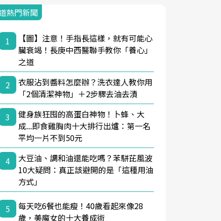
道熱門新聞
【圖】注意！手指長這樣，就有可能心
1
臟衰竭！長庚中西醫聯手教你「養心」
之道
衣服沾到醬料怎麼辦？洗衣達人教你用
2
「2個清潔神物」＋2步驟去油去漬
健身族狂囤的高蛋白神物！卜蜂、大
3
成...即食雞胸肉十大排行出爐：第一名
平均一片不到50元
大豆油、調和油還能吃嗎？苯駢芘風波
4
10大疑問：真正該避開的是「這種用油
方式」
每天吃6餐也能瘦！40歲看起來像28
5
歲，美魔女的十大養成術