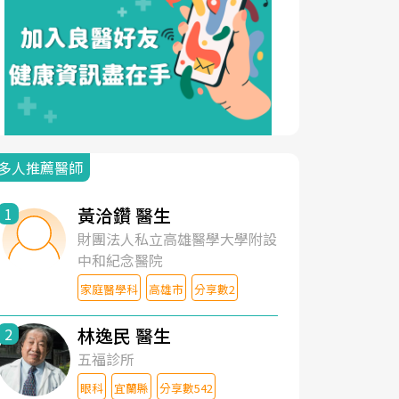
多人推薦醫師
黃洽鑽 醫生
1
財團法人私立高雄醫學大學附設
中和紀念醫院
家庭醫學科
高雄市
分享數2
林逸民 醫生
2
五福診所
眼科
宜蘭縣
分享數542