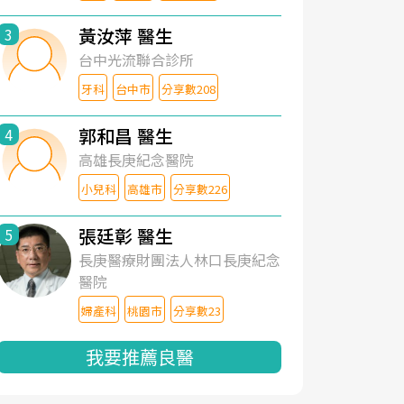
黃汝萍 醫生
3
台中光流聯合診所
牙科
台中市
分享數208
郭和昌 醫生
4
高雄長庚紀念醫院
小兒科
高雄市
分享數226
張廷彰 醫生
5
長庚醫療財團法人林口長庚紀念
醫院
婦產科
桃園市
分享數23
我要推薦良醫