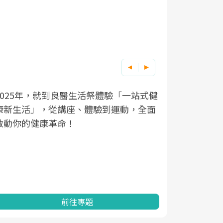
良醫健康網從「換季的身體變化」出發，
根據不同性
因應超高齡
式健
全面
透過醫學觀點與日常感受的對話，建立對
在、未來的
「2025
亞健康的認知，進而引導實際的改善行
知道該如何
促進為目的
動。
健康的關鍵
分析進行全
灣健康促進
前往專題