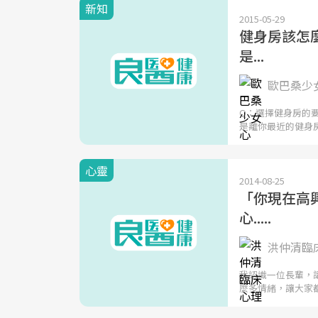
新知
2015-05-29
健身房該怎
是...
歐巴桑少
Q：選擇健身房的
是離你最近的健身
心靈
2014-08-25
「你現在高
心.....
洪仲清臨
我認識一位長輩，
麼多情緒，讓大家