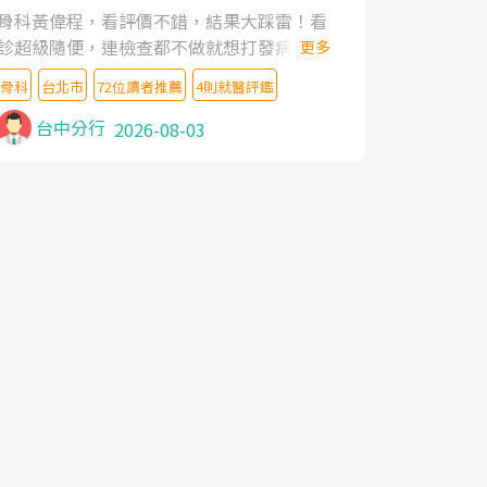
家,上網搜尋杜主任相關文章新聞跟網路評價
骨科黃偉程，看評價不錯，結果大踩雷！看
之後,下定決心飛回台北找杜醫師診治. 杜主
診超級隨便，連檢查都不做就想打發病人，
更多
任的乾針跟增生治療真的很厲害,第一次乾針
還好大的官威 ... 想詢問病情還被陰陽怪氣嘲
就覺得整個肩頸鬆開,回家特別好睡,經過幾次
骨科
台北市
72位讀者推薦
4則就醫評鑑
諷一番。可能好評帶來的大頭症，變得自負
治療,長年頑疾已經好了大半,杜主任除了打針
不尊重病人。醫術也不行，畢竟連檢查都懶
台中分行
2026-08-03
超厲害,還會一直交代要改善姿勢跟好好做運
得做，治療會有用才怪。大家避雷吧！
動,看診態度親切溫暖,真的是不可多得的良
醫,大力推荐!