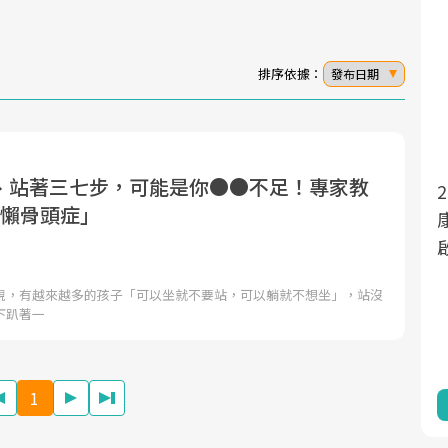
排序依據：
發布日期
、站著三七步，可能是你●●不足！專家教
面對超高齡社會的浪潮，台灣正在快速邁
2025年，就到良醫生活祭體驗「一站式健
「懶骨頭症」
向「健康照護」的新時代。隨著國家政策
康新生活」，從講座、體驗到運動，全面
如「健康台灣推動委員會」與「長照3.0」
啟動你的健康革命！
的推進，「預防醫學」已成全民關注的核
現，有越來越多的孩子「可以坐就不要站，可以躺就不想坐」，站沒
心議題。然而，健檢不只是醫療院所的服
下趴著一
務，更是民眾了解自身健康狀況、啟動健
康管理的重要起點。
1
前往專題
前往專題