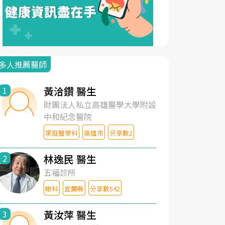
多人推薦醫師
黃洽鑽 醫生
1
財團法人私立高雄醫學大學附設
中和紀念醫院
家庭醫學科
高雄市
分享數2
林逸民 醫生
2
五福診所
眼科
宜蘭縣
分享數542
黃汝萍 醫生
3