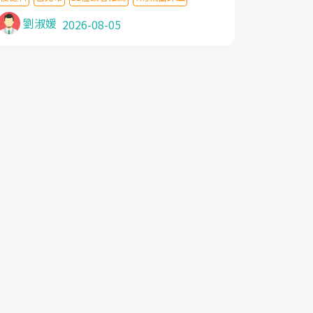
針灸及物理徒手治療都沒有用,後來連吃到嗎
啡類止痛藥都效果有限,只是壓症狀,沒多久就
劉淑媛
2026-08-05
痛起來,多年失眠嚴重影響生活品質. 台灣親
友介紹忠孝醫院杜育才主任是頸頭症候群專
家,上網搜尋杜主任相關文章新聞跟網路評價
之後,下定決心飛回台北找杜醫師診治. 杜主
任的乾針跟增生治療真的很厲害,第一次乾針
就覺得整個肩頸鬆開,回家特別好睡,經過幾次
治療,長年頑疾已經好了大半,杜主任除了打針
超厲害,還會一直交代要改善姿勢跟好好做運
動,看診態度親切溫暖,真的是不可多得的良
醫,大力推荐!