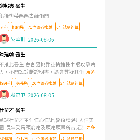
謝邦鑫 醫生
很後悔帶媽媽去給他開
骨科
桃園縣
71位讀者推薦
6則就醫評鑑
吳華桐
2026-08-06
陳建翰 醫生
不推此醫生 會言語挑釁並情緒性字眼攻擊病
人，不開設診斷證明書，還會質疑其他醫生
更多
的判斷！
婦產科
嘉義縣
20位讀者推薦
2則就醫評鑑
殷迺中
2026-08-05
杜育才 醫生
感謝杜育才主任仁心仁術,醫術精湛! 人住美
國,長年受肩頸痠痛及頭痛頭暈所苦,看遍名醫
更多
教授,做了各種檢查,也嘗試過西醫打針,中醫
復健科
台北市
11位讀者推薦
7則就醫評鑑