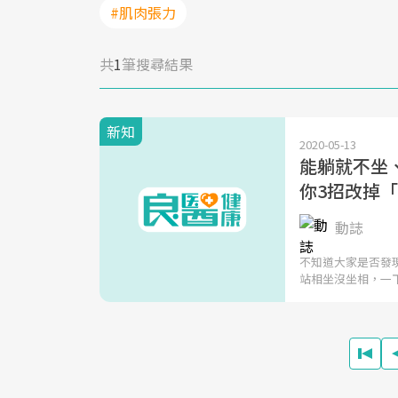
#肌肉張力
共
1
筆搜尋結果
新知
2020-05-13
能躺就不坐
你3招改掉
動誌
不知道大家是否發
站相坐沒坐相，一