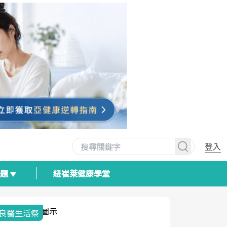
登入
專題
紐崔萊健康學堂
我與健康韌性的距離
荷爾蒙時光
2025健檢