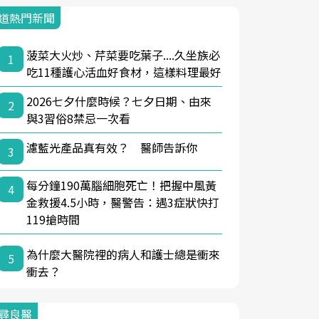
道熱門新聞
菠菜大火炒、芹菜要吃葉子....久坐族必
1
吃11種護心活血好食材，這樣料理最好
2026七夕什麼時候？七夕日期、由來
2
與3習俗8禁忌一次看
濾藍光產品真有效？ 醫師告訴你
3
每分鐘190萬腦細胞死亡！把握中風黃
4
金救援4.5小時，醫警告：遇3症狀快打
119搶時間
為什麼大醫院裡的病人和護士總是衝來
5
衝去？
尋良醫