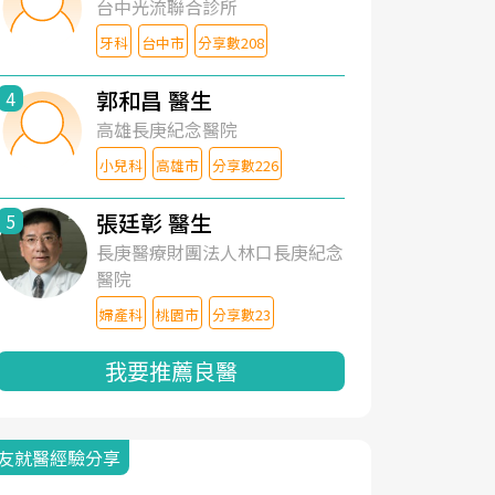
台中光流聯合診所
牙科
台中市
分享數208
郭和昌 醫生
4
高雄長庚紀念醫院
小兒科
高雄市
分享數226
張廷彰 醫生
5
長庚醫療財團法人林口長庚紀念
醫院
婦產科
桃園市
分享數23
我要推薦良醫
友就醫經驗分享