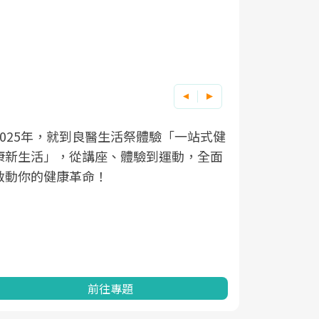
良醫健康網從「換季的身體變化」出發，
根據不同性
因應超高齡
透過醫學觀點與日常感受的對話，建立對
在、未來的
「2025
亞健康的認知，進而引導實際的改善行
知道該如何
促進為目的
動。
健康的關鍵
分析進行全
灣健康促進
前往專題