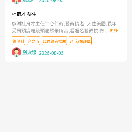
2026-08-05
杜育才 醫生
感謝杜育才主任仁心仁術,醫術精湛! 人住美國,長年
受肩頸痠痛及頭痛頭暈所苦,看遍名醫教授,做了各種
更多
檢查,也嘗試過西醫打針,中醫針灸及物理徒手治療都
復健科
台北市
11位讀者推薦
7則就醫評鑑
沒有用,後來連吃到嗎啡類止痛藥都效果有限,只是壓
症狀,沒多久就痛起來,多年失眠嚴重影響生活品質.
劉淑媛
2026-08-05
台灣親友介紹忠孝醫院杜育才主任是頸頭症候群專
家,上網搜尋杜主任相關文章新聞跟網路評價之後,下
定決心飛回台北找杜醫師診治. 杜主任的乾針跟增生
治療真的很厲害,第一次乾針就覺得整個肩頸鬆開,回
家特別好睡,經過幾次治療,長年頑疾已經好了大半,杜
主任除了打針超厲害,還會一直交代要改善姿勢跟好
好做運動,看診態度親切溫暖,真的是不可多得的良醫,
大力推荐!