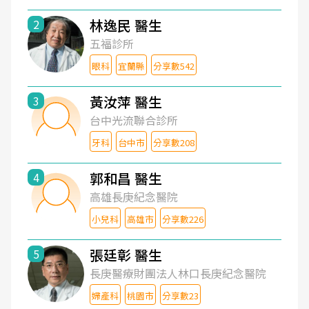
林逸民 醫生
2
五福診所
眼科
宜蘭縣
分享數542
黃汝萍 醫生
3
台中光流聯合診所
牙科
台中市
分享數208
郭和昌 醫生
4
高雄長庚紀念醫院
小兒科
高雄市
分享數226
張廷彰 醫生
5
長庚醫療財團法人林口長庚紀念醫院
婦產科
桃園市
分享數23