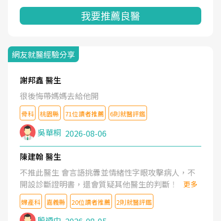
我要推薦良醫
網友就醫經驗分享
謝邦鑫 醫生
很後悔帶媽媽去給他開
骨科
桃園縣
71位讀者推薦
6則就醫評鑑
吳華桐
2026-08-06
陳建翰 醫生
不推此醫生 會言語挑釁並情緒性字眼攻擊病人，不
開設診斷證明書，還會質疑其他醫生的判斷！
更多
婦產科
嘉義縣
20位讀者推薦
2則就醫評鑑
殷迺中