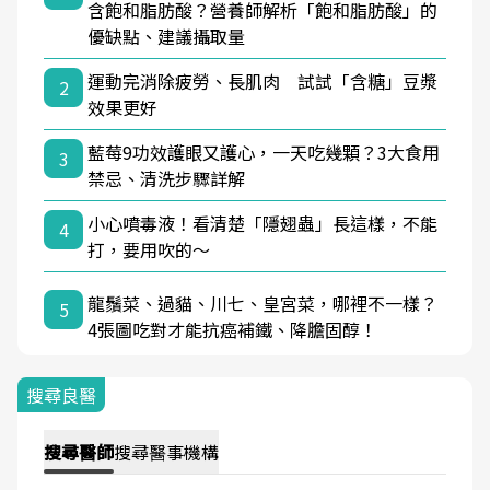
含飽和脂肪酸？營養師解析「飽和脂肪酸」的
優缺點、建議攝取量
運動完消除疲勞、長肌肉 試試「含糖」豆漿
2
效果更好
藍莓9功效護眼又護心，一天吃幾顆？3大食用
3
禁忌、清洗步驟詳解
小心噴毒液！看清楚「隱翅蟲」長這樣，不能
4
打，要用吹的～
龍鬚菜、過貓、川七、皇宮菜，哪裡不一樣？
5
4張圖吃對才能抗癌補鐵、降膽固醇！
搜尋良醫
搜尋
醫師
搜尋
醫事機構