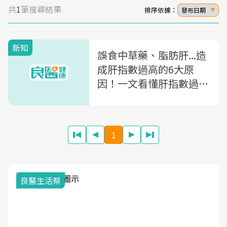
共
1
筆搜尋結果
排序依據：
發布日期
新知
誤食中草藥、脂肪肝...造
成肝指數過高的6大原
因！一文看懂肝指數過高
治療及飲食禁忌
1
良醫生活祭