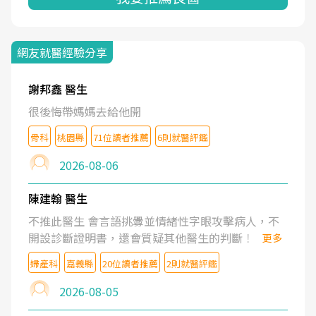
網友就醫經驗分享
謝邦鑫 醫生
很後悔帶媽媽去給他開
骨科
桃園縣
71位讀者推薦
6則就醫評鑑
2026-08-06
陳建翰 醫生
不推此醫生 會言語挑釁並情緒性字眼攻擊病人，不
開設診斷證明書，還會質疑其他醫生的判斷！
更多
婦產科
嘉義縣
20位讀者推薦
2則就醫評鑑
2026-08-05