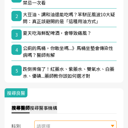
禁忌一次看
大豆油、調和油還能吃嗎？苯駢芘風波10大疑
2
問：真正該避開的是「這種用油方式」
夏天吃海鮮配啤酒，會導致痛風？
3
公廁的馬桶，你敢坐嗎...》馬桶坐墊會傳染性
4
病嗎？醫師有解
跌倒擦傷了！紅藥水、紫藥水、雙氧水、白藥
5
水、優碘...藥師教你該如何選才對
搜尋良醫
搜尋
醫師
搜尋
醫事機構
科別
請選擇