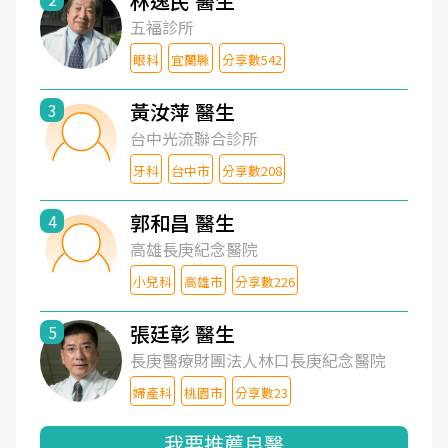
林逸民 醫生
五福診所
眼科
宜蘭縣
分享數542
黃汝萍 醫生
3
台中光流聯合診所
牙科
台中市
分享數208
郭和昌 醫生
4
高雄長庚紀念醫院
小兒科
高雄市
分享數226
張廷彰 醫生
5
長庚醫療財團法人林口長庚紀念醫院
婦產科
桃園市
分享數23
我要推薦良醫