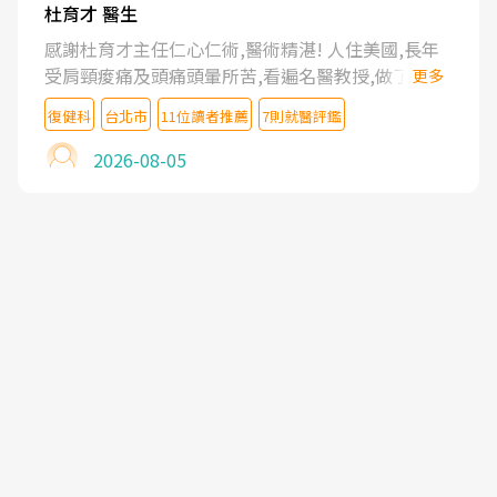
杜育才 醫生
感謝杜育才主任仁心仁術,醫術精湛! 人住美國,長年
受肩頸痠痛及頭痛頭暈所苦,看遍名醫教授,做了各種
更多
檢查,也嘗試過西醫打針,中醫針灸及物理徒手治療都
復健科
台北市
11位讀者推薦
7則就醫評鑑
沒有用,後來連吃到嗎啡類止痛藥都效果有限,只是壓
症狀,沒多久就痛起來,多年失眠嚴重影響生活品質.
2026-08-05
台灣親友介紹忠孝醫院杜育才主任是頸頭症候群專
家,上網搜尋杜主任相關文章新聞跟網路評價之後,下
定決心飛回台北找杜醫師診治. 杜主任的乾針跟增生
治療真的很厲害,第一次乾針就覺得整個肩頸鬆開,回
家特別好睡,經過幾次治療,長年頑疾已經好了大半,杜
主任除了打針超厲害,還會一直交代要改善姿勢跟好
好做運動,看診態度親切溫暖,真的是不可多得的良醫,
大力推荐!