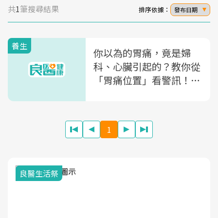
共
1
筆搜尋結果
排序依據：
發布日期
養生
你以為的胃痛，竟是婦
科、心臟引起的？教你從
「胃痛位置」看警訊！5
方法自我緩解胃痛
1
良醫生活祭