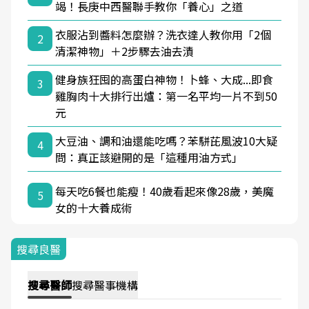
竭！長庚中西醫聯手教你「養心」之道
衣服沾到醬料怎麼辦？洗衣達人教你用「2個
2
清潔神物」＋2步驟去油去漬
健身族狂囤的高蛋白神物！卜蜂、大成...即食
3
雞胸肉十大排行出爐：第一名平均一片不到50
元
大豆油、調和油還能吃嗎？苯駢芘風波10大疑
4
問：真正該避開的是「這種用油方式」
每天吃6餐也能瘦！40歲看起來像28歲，美魔
5
女的十大養成術
搜尋良醫
搜尋
醫師
搜尋
醫事機構