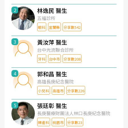
林逸民 醫生
2
五福診所
眼科
宜蘭縣
分享數542
黃汝萍 醫生
3
台中光流聯合診所
牙科
台中市
分享數208
郭和昌 醫生
4
高雄長庚紀念醫院
小兒科
高雄市
分享數226
張廷彰 醫生
5
長庚醫療財團法人林口長庚紀念醫院
婦產科
桃園市
分享數23