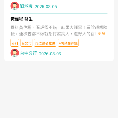
症狀,沒多久就痛起來,多年失眠嚴重影響生活品質.
劉淑媛
2026-08-05
台灣親友介紹忠孝醫院杜育才主任是頸頭症候群專
家,上網搜尋杜主任相關文章新聞跟網路評價之後,下
黃偉程 醫生
定決心飛回台北找杜醫師診治. 杜主任的乾針跟增生
骨科黃偉程，看評價不錯，結果大踩雷！看診超級隨
治療真的很厲害,第一次乾針就覺得整個肩頸鬆開,回
便，連檢查都不做就想打發病人，還好大的官威 ...
更多
家特別好睡,經過幾次治療,長年頑疾已經好了大半,杜
想詢問病情還被陰陽怪氣嘲諷一番。可能好評帶來的
主任除了打針超厲害,還會一直交代要改善姿勢跟好
骨科
台北市
72位讀者推薦
4則就醫評鑑
大頭症，變得自負不尊重病人。醫術也不行，畢竟連
好做運動,看診態度親切溫暖,真的是不可多得的良醫,
檢查都懶得做，治療會有用才怪。大家避雷吧！
台中分行
2026-08-03
大力推荐!