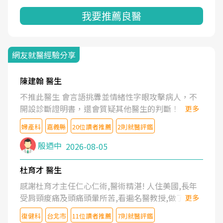
我要推薦良醫
網友就醫經驗分享
陳建翰 醫生
不推此醫生 會言語挑釁並情緒性字眼攻擊病人，不
開設診斷證明書，還會質疑其他醫生的判斷！
更多
婦產科
嘉義縣
20位讀者推薦
2則就醫評鑑
殷迺中
2026-08-05
杜育才 醫生
感謝杜育才主任仁心仁術,醫術精湛! 人住美國,長年
受肩頸痠痛及頭痛頭暈所苦,看遍名醫教授,做了各種
更多
檢查,也嘗試過西醫打針,中醫針灸及物理徒手治療都
復健科
台北市
11位讀者推薦
7則就醫評鑑
沒有用,後來連吃到嗎啡類止痛藥都效果有限,只是壓