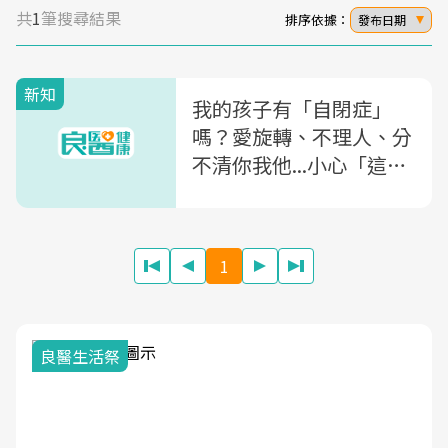
共
1
筆搜尋結果
排序依據：
發布日期
新知
我的孩子有「自閉症」
嗎？愛旋轉、不理人、分
不清你我他...小心「這3
大症狀」是自閉症特徵！
1
我與健康韌
活祭