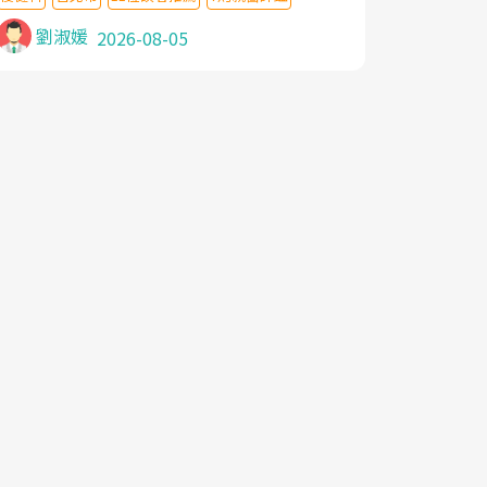
針灸及物理徒手治療都沒有用,後來連吃到嗎
啡類止痛藥都效果有限,只是壓症狀,沒多久就
劉淑媛
2026-08-05
痛起來,多年失眠嚴重影響生活品質. 台灣親
友介紹忠孝醫院杜育才主任是頸頭症候群專
家,上網搜尋杜主任相關文章新聞跟網路評價
之後,下定決心飛回台北找杜醫師診治. 杜主
任的乾針跟增生治療真的很厲害,第一次乾針
就覺得整個肩頸鬆開,回家特別好睡,經過幾次
治療,長年頑疾已經好了大半,杜主任除了打針
超厲害,還會一直交代要改善姿勢跟好好做運
動,看診態度親切溫暖,真的是不可多得的良
醫,大力推荐!