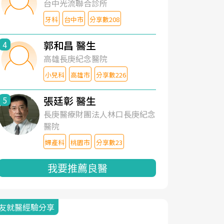
台中光流聯合診所
牙科
台中市
分享數208
郭和昌 醫生
4
高雄長庚紀念醫院
小兒科
高雄市
分享數226
張廷彰 醫生
5
長庚醫療財團法人林口長庚紀念
醫院
婦產科
桃園市
分享數23
我要推薦良醫
友就醫經驗分享