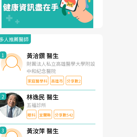
多人推薦醫師
黃洽鑽 醫生
1
財團法人私立高雄醫學大學附設
中和紀念醫院
家庭醫學科
高雄市
分享數2
林逸民 醫生
2
五福診所
眼科
宜蘭縣
分享數542
黃汝萍 醫生
3