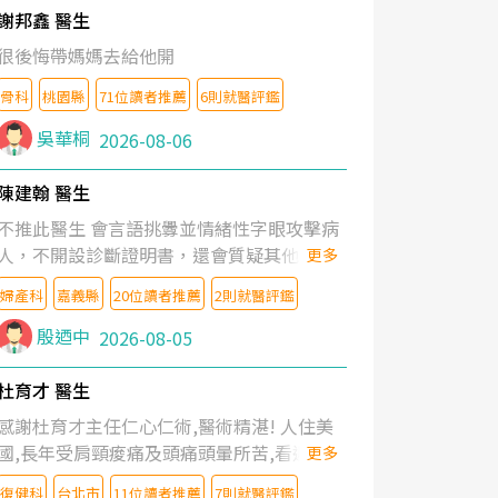
謝邦鑫 醫生
很後悔帶媽媽去給他開
骨科
桃園縣
71位讀者推薦
6則就醫評鑑
吳華桐
2026-08-06
陳建翰 醫生
不推此醫生 會言語挑釁並情緒性字眼攻擊病
人，不開設診斷證明書，還會質疑其他醫生
更多
的判斷！
婦產科
嘉義縣
20位讀者推薦
2則就醫評鑑
殷迺中
2026-08-05
杜育才 醫生
感謝杜育才主任仁心仁術,醫術精湛! 人住美
國,長年受肩頸痠痛及頭痛頭暈所苦,看遍名醫
更多
教授,做了各種檢查,也嘗試過西醫打針,中醫
復健科
台北市
11位讀者推薦
7則就醫評鑑