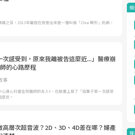
頻
痛之苦，2013年暑假在檢查出來是一種叫做「Chiai 畸形」的病，
次感受到，原來我離被告這麼近...」醫療崩
醫師的心路歷程
故事
中心身心科當住院醫師的友人Y，在臉書上發了「這輩子第一次感受
這麼近。
高層次超音波？2D、3D、4D差在哪？婦產
搜