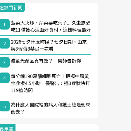
道熱門新聞
菠菜大火炒、芹菜要吃葉子....久坐族必
1
吃11種護心活血好食材，這樣料理最好
2026七夕什麼時候？七夕日期、由來
2
與3習俗8禁忌一次看
濾藍光產品真有效？ 醫師告訴你
3
每分鐘190萬腦細胞死亡！把握中風黃
4
金救援4.5小時，醫警告：遇3症狀快打
119搶時間
為什麼大醫院裡的病人和護士總是衝來
5
衝去？
尋良醫