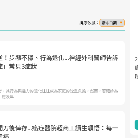
排序依據：
發布日期
！步態不穩、行為退化...神經外科醫師告訴
面對超高齡社會的浪潮，台灣正在快速邁
症」常見3症狀
向「健康照護」的新時代。隨著國家政策
如「健康台灣推動委員會」與「長照3.0」
的推進，「預防醫學」已成全民關注的核
者，其行為與能力的退化往往成為家庭的沈重負擔，然而，若確診為
心議題。然而，健檢不只是醫療院所的服
，應及早
務，更是民眾了解自身健康狀況、啟動健
康管理的重要起點。
前往專題
刀後倖存...癌症醫院超商工讀生領悟：每一
幸福