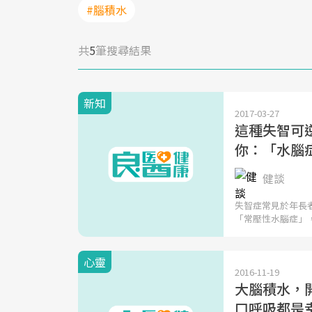
#腦積水
共
5
筆搜尋結果
新知
2017-03-27
這種失智可逆
你：「水腦
健談
失智症常見於年長
「常壓性水腦症」
心靈
2016-11-19
大腦積水，開
口呼吸都是