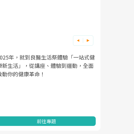
2025年，就到良醫生活祭體驗「一站式健
良醫健康網
根據不同性
因應超高齡
康新生活」，從講座、體驗到運動，全面
透過醫學觀
在、未來的
「2025
啟動你的健康革命！
亞健康的認
知道該如何
促進為目的
動。
健康的關鍵
分析進行全
灣健康促進
前往專題