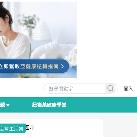
登入
專題
紐崔萊健康學堂
良醫生活祭
我與健康韌
荷爾蒙時光
2025健檢