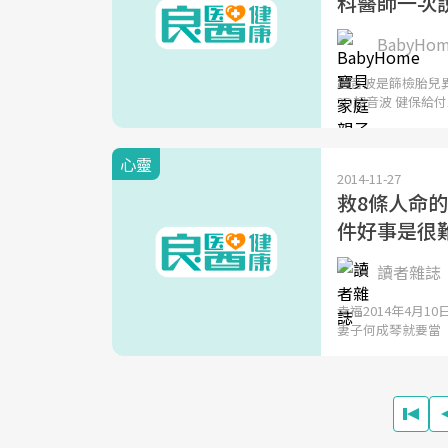
科醫師一次
BabyH
超音波是篩檢胎兒
2D超音波 健保給付
心靈
2014-11-27
救8條人命
件好事是很
讀者雜誌
幸福2014年4月
妻子何成琴就要當