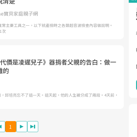
說清楚
ome寶貝家庭親子網
異常主要工具之一，以下就產檢時之各類超音波檢查內容做說明。
1次
的代價是凌遲兒子》器捐者父親的告白：做一
難的
10日，邱培亮忘不了這一天。這天起，他的人生被分成了兩段。4天前，
1