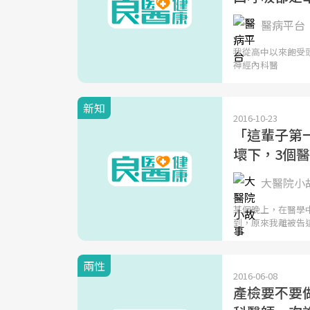
醫病平台
我從高中以來飽受頭
神經內科醫
新知
2016-10-23
「這輩子第一
壞下，3個
大醫院小
某個晚上，在醫學
到，原來我離被告
兩性
2016-06-08
產檢要不要做