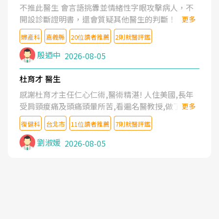
不推此醫生 會言語挑釁並情緒性字眼攻擊病人，不
開設診斷證明書，還會質疑其他醫生的判斷！
更多
婦產科
嘉義縣
20位讀者推薦
2則就醫評鑑
殷迺中
2026-08-05
杜育才 醫生
感謝杜育才主任仁心仁術,醫術精湛! 人住美國,長年
受肩頸痠痛及頭痛頭暈所苦,看遍名醫教授,做了各種
更多
檢查,也嘗試過西醫打針,中醫針灸及物理徒手治療都
復健科
台北市
11位讀者推薦
7則就醫評鑑
沒有用,後來連吃到嗎啡類止痛藥都效果有限,只是壓
症狀,沒多久就痛起來,多年失眠嚴重影響生活品質.
劉淑媛
2026-08-05
台灣親友介紹忠孝醫院杜育才主任是頸頭症候群專
家,上網搜尋杜主任相關文章新聞跟網路評價之後,下
定決心飛回台北找杜醫師診治. 杜主任的乾針跟增生
治療真的很厲害,第一次乾針就覺得整個肩頸鬆開,回
家特別好睡,經過幾次治療,長年頑疾已經好了大半,杜
主任除了打針超厲害,還會一直交代要改善姿勢跟好