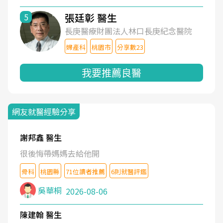
張廷彰 醫生
5
長庚醫療財團法人林口長庚紀念醫院
婦產科
桃園市
分享數23
我要推薦良醫
網友就醫經驗分享
謝邦鑫 醫生
很後悔帶媽媽去給他開
骨科
桃園縣
71位讀者推薦
6則就醫評鑑
吳華桐
2026-08-06
陳建翰 醫生