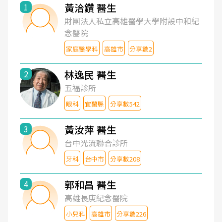
黃洽鑽 醫生
1
財團法人私立高雄醫學大學附設中和紀
念醫院
家庭醫學科
高雄市
分享數2
林逸民 醫生
2
五福診所
眼科
宜蘭縣
分享數542
黃汝萍 醫生
3
台中光流聯合診所
牙科
台中市
分享數208
郭和昌 醫生
4
高雄長庚紀念醫院
小兒科
高雄市
分享數226