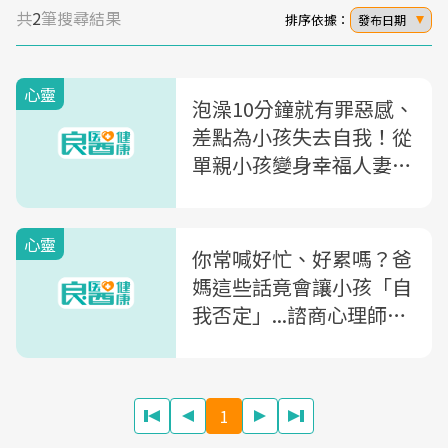
共
2
筆搜尋結果
排序依據：
發布日期
心靈
泡澡10分鐘就有罪惡感、
差點為小孩失去自我！從
單親小孩變身幸福人妻，
侯佩岑靠老公「一句話」
撐過育兒地獄
心靈
你常喊好忙、好累嗎？爸
媽這些話竟會讓小孩「自
我否定」...諮商心理師教
你利用「1關鍵」養出有
自信的孩子
1