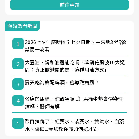
前往專題
頻道熱門新聞
2026七夕什麼時候？七夕日期、由來與3習俗8
1
禁忌一次看
大豆油、調和油還能吃嗎？苯駢芘風波10大疑
2
問：真正該避開的是「這種用油方式」
夏天吃海鮮配啤酒，會導致痛風？
3
公廁的馬桶，你敢坐嗎...》馬桶坐墊會傳染性
4
病嗎？醫師有解
跌倒擦傷了！紅藥水、紫藥水、雙氧水、白藥
5
水、優碘...藥師教你該如何選才對