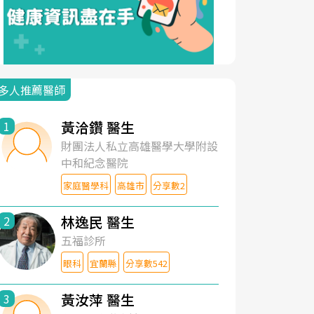
多人推薦醫師
黃洽鑽 醫生
1
財團法人私立高雄醫學大學附設
中和紀念醫院
家庭醫學科
高雄市
分享數2
林逸民 醫生
2
五福診所
眼科
宜蘭縣
分享數542
黃汝萍 醫生
3