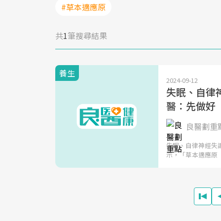
#草本適應原
共
1
筆搜尋結果
養生
2024-09-12
失眠、自律神
醫：先做好
良醫劃重
失眠、自律神經失
示，「草本適應原（