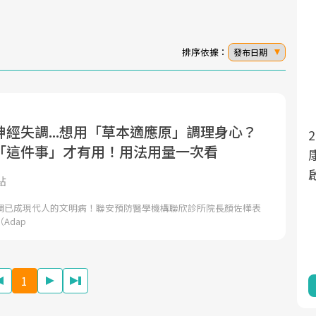
排序依據：
發布日期
經失調...想用「草本適應原」調理身心？
面對超高齡社會的浪潮，台灣正在快速邁
2025年，就到良醫生活祭體驗「一站式健
「這件事」才有用！用法用量一次看
向「健康照護」的新時代。隨著國家政策
康新生活」，從講座、體驗到運動，全面
如「健康台灣推動委員會」與「長照3.0」
啟動你的健康革命！
點
的推進，「預防醫學」已成全民關注的核
調已成現代人的文明病！聯安預防醫學機構聯欣診所院長顏佐樺表
心議題。然而，健檢不只是醫療院所的服
Adap
務，更是民眾了解自身健康狀況、啟動健
康管理的重要起點。
1
前往專題
前往專題