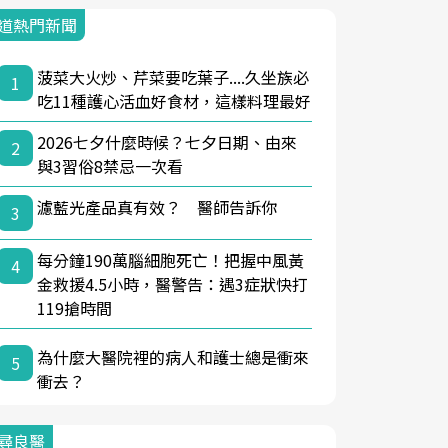
道熱門新聞
菠菜大火炒、芹菜要吃葉子....久坐族必
1
吃11種護心活血好食材，這樣料理最好
2026七夕什麼時候？七夕日期、由來
2
與3習俗8禁忌一次看
濾藍光產品真有效？ 醫師告訴你
3
每分鐘190萬腦細胞死亡！把握中風黃
4
金救援4.5小時，醫警告：遇3症狀快打
119搶時間
為什麼大醫院裡的病人和護士總是衝來
5
衝去？
尋良醫