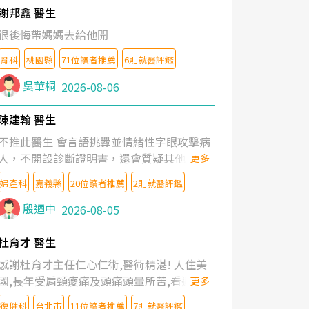
謝邦鑫 醫生
很後悔帶媽媽去給他開
骨科
桃園縣
71位讀者推薦
6則就醫評鑑
吳華桐
2026-08-06
陳建翰 醫生
不推此醫生 會言語挑釁並情緒性字眼攻擊病
人，不開設診斷證明書，還會質疑其他醫生
更多
的判斷！
婦產科
嘉義縣
20位讀者推薦
2則就醫評鑑
殷迺中
2026-08-05
杜育才 醫生
感謝杜育才主任仁心仁術,醫術精湛! 人住美
國,長年受肩頸痠痛及頭痛頭暈所苦,看遍名醫
更多
教授,做了各種檢查,也嘗試過西醫打針,中醫
復健科
台北市
11位讀者推薦
7則就醫評鑑