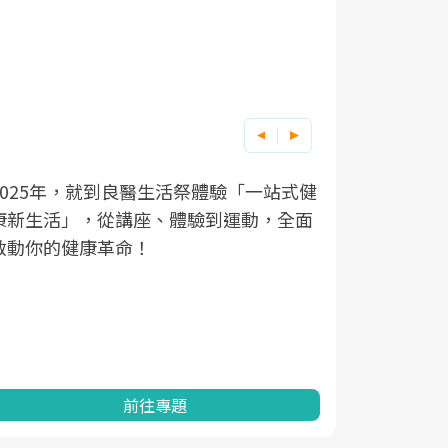
良醫健康網從「換季的身體變化」出發，
根據不同性
因應超高齡
透過醫學觀點與日常感受的對話，建立對
在、未來的
「2025
亞健康的認知，進而引導實際的改善行
知道該如何
促進為目的
動。
健康的關鍵
分析進行全
灣健康促進
前往專題