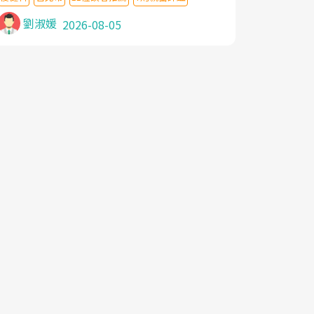
針灸及物理徒手治療都沒有用,後來連吃到嗎
啡類止痛藥都效果有限,只是壓症狀,沒多久就
劉淑媛
2026-08-05
痛起來,多年失眠嚴重影響生活品質. 台灣親
友介紹忠孝醫院杜育才主任是頸頭症候群專
家,上網搜尋杜主任相關文章新聞跟網路評價
之後,下定決心飛回台北找杜醫師診治. 杜主
任的乾針跟增生治療真的很厲害,第一次乾針
就覺得整個肩頸鬆開,回家特別好睡,經過幾次
治療,長年頑疾已經好了大半,杜主任除了打針
超厲害,還會一直交代要改善姿勢跟好好做運
動,看診態度親切溫暖,真的是不可多得的良
醫,大力推荐!