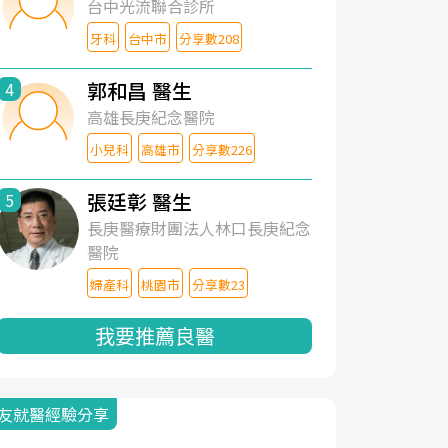
台中光流聯合診所
牙科
台中市
分享數208
郭和昌 醫生
4
高雄長庚紀念醫院
小兒科
高雄市
分享數226
張廷彰 醫生
5
長庚醫療財團法人林口長庚紀念
醫院
婦產科
桃園市
分享數23
我要推薦良醫
友就醫經驗分享