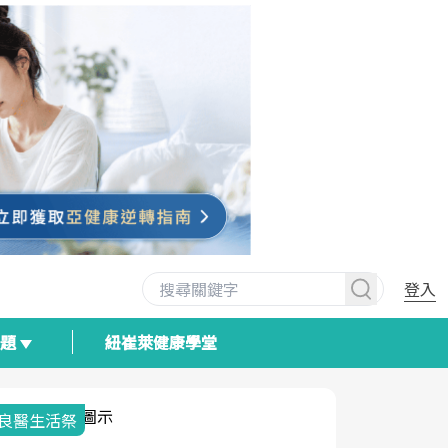
登入
專題
紐崔萊健康學堂
我與健康韌性的距離
荷爾蒙時光
2025健檢