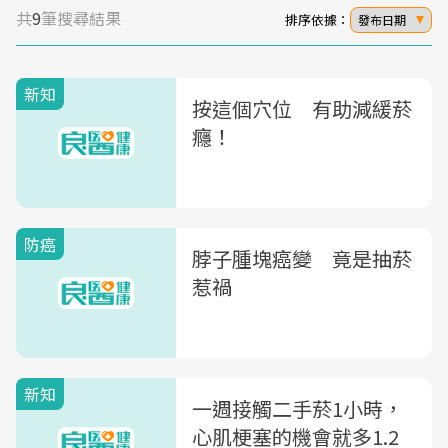
共
9
筆搜尋結果
排序依據：
發布日期
新知
按這個穴位 有助減緩菸
癮！
防癌
脖子腫塊癌變 竟是抽菸
惹禍
新知
一週接觸二手菸1小時，
心肌梗塞的機會就多1.2