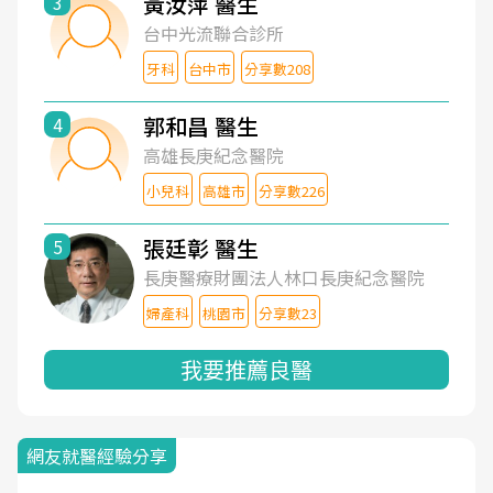
黃汝萍 醫生
3
台中光流聯合診所
牙科
台中市
分享數208
郭和昌 醫生
4
高雄長庚紀念醫院
小兒科
高雄市
分享數226
張廷彰 醫生
5
長庚醫療財團法人林口長庚紀念醫院
婦產科
桃園市
分享數23
我要推薦良醫
網友就醫經驗分享