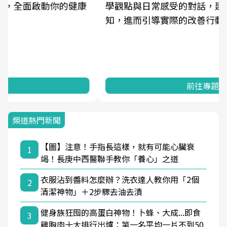
學觀點與日常感受的對話，建立對亞健康的認
知，進而引導實際的改善行動。
前往專題
頻道熱門新聞
【圖】注意！手指長這樣，就有可能心臟衰
1
竭！長庚中西醫聯手教你「養心」之道
衣服沾到醬料怎麼辦？洗衣達人教你用「2個
2
清潔神物」＋2步驟去油去漬
健身族狂囤的高蛋白神物！卜蜂、大成...即食
3
雞胸肉十大排行出爐：第一名平均一片不到50