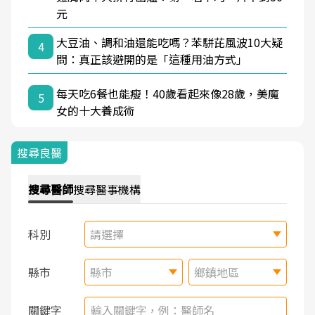
元
大豆油、調和油還能吃嗎？苯駢芘風波10大疑
4
問：真正該避開的是「這種用油方式」
每天吃6餐也能瘦！40歲看起來像28歲，美魔
5
女的十大養成術
搜尋良醫
搜尋
醫師
搜尋
醫事機構
科別
請選擇
縣市
縣市
鄉鎮地區
關鍵字