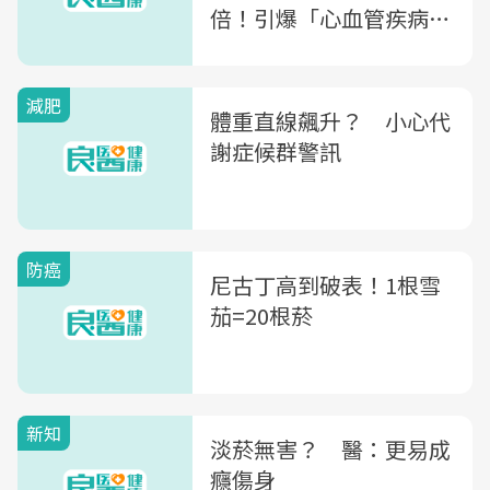
倍！引爆「心血管疾病」
的5大地雷
減肥
體重直線飆升？ 小心代
謝症候群警訊
防癌
尼古丁高到破表！1根雪
茄=20根菸
新知
淡菸無害？ 醫：更易成
癮傷身