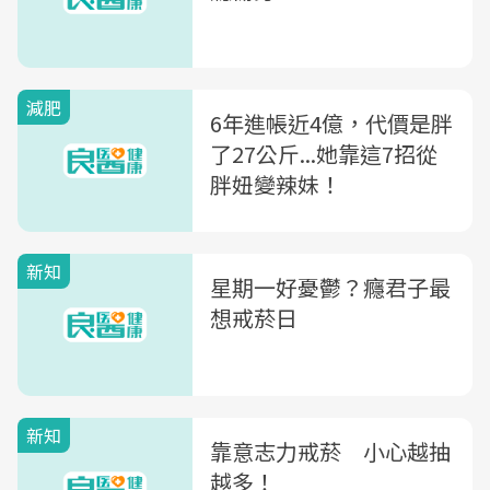
減肥
6年進帳近4億，代價是胖
了27公斤...她靠這7招從
胖妞變辣妹！
新知
星期一好憂鬱？癮君子最
想戒菸日
新知
靠意志力戒菸 小心越抽
越多！