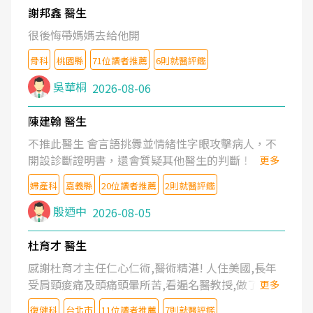
謝邦鑫 醫生
很後悔帶媽媽去給他開
骨科
桃園縣
71位讀者推薦
6則就醫評鑑
吳華桐
2026-08-06
陳建翰 醫生
不推此醫生 會言語挑釁並情緒性字眼攻擊病人，不
開設診斷證明書，還會質疑其他醫生的判斷！
更多
婦產科
嘉義縣
20位讀者推薦
2則就醫評鑑
殷迺中
2026-08-05
杜育才 醫生
感謝杜育才主任仁心仁術,醫術精湛! 人住美國,長年
受肩頸痠痛及頭痛頭暈所苦,看遍名醫教授,做了各種
更多
檢查,也嘗試過西醫打針,中醫針灸及物理徒手治療都
復健科
台北市
11位讀者推薦
7則就醫評鑑