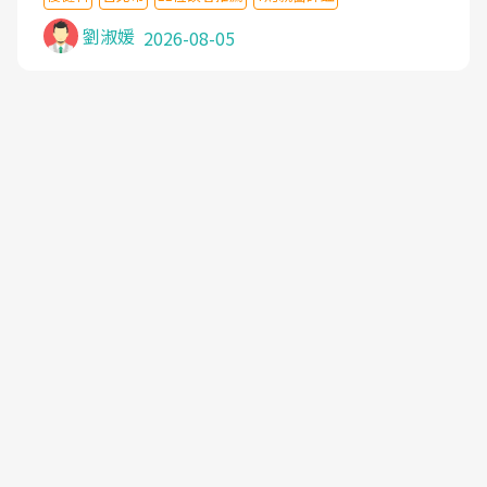
沒有用,後來連吃到嗎啡類止痛藥都效果有限,只是壓
症狀,沒多久就痛起來,多年失眠嚴重影響生活品質.
劉淑媛
2026-08-05
台灣親友介紹忠孝醫院杜育才主任是頸頭症候群專
家,上網搜尋杜主任相關文章新聞跟網路評價之後,下
定決心飛回台北找杜醫師診治. 杜主任的乾針跟增生
治療真的很厲害,第一次乾針就覺得整個肩頸鬆開,回
家特別好睡,經過幾次治療,長年頑疾已經好了大半,杜
主任除了打針超厲害,還會一直交代要改善姿勢跟好
好做運動,看診態度親切溫暖,真的是不可多得的良醫,
大力推荐!