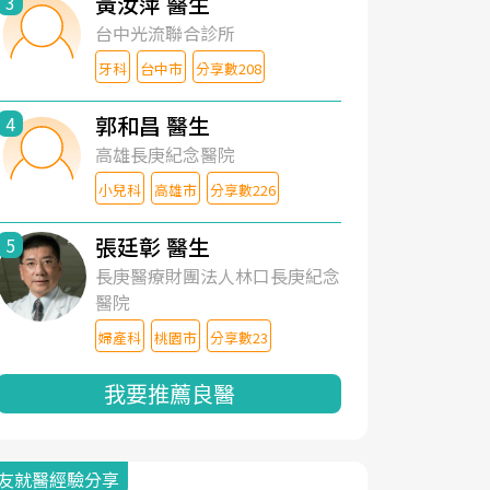
黃汝萍 醫生
3
台中光流聯合診所
牙科
台中市
分享數208
郭和昌 醫生
4
高雄長庚紀念醫院
小兒科
高雄市
分享數226
張廷彰 醫生
5
長庚醫療財團法人林口長庚紀念
醫院
婦產科
桃園市
分享數23
我要推薦良醫
友就醫經驗分享