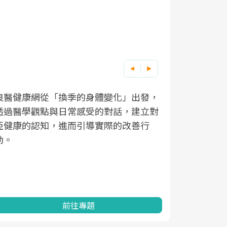
良醫健康網從「換季的身體變化」出發，
根據不同性
因應超高齡
透過醫學觀點與日常感受的對話，建立對
在、未來的
「2025
亞健康的認知，進而引導實際的改善行
知道該如何
促進為目的
動。
健康的關鍵
分析進行全
灣健康促進
前往專題