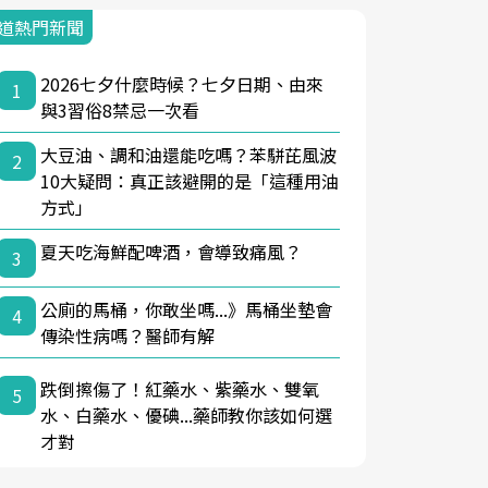
道熱門新聞
2026七夕什麼時候？七夕日期、由來
1
與3習俗8禁忌一次看
大豆油、調和油還能吃嗎？苯駢芘風波
2
10大疑問：真正該避開的是「這種用油
方式」
夏天吃海鮮配啤酒，會導致痛風？
3
公廁的馬桶，你敢坐嗎...》馬桶坐墊會
4
傳染性病嗎？醫師有解
跌倒擦傷了！紅藥水、紫藥水、雙氧
5
水、白藥水、優碘...藥師教你該如何選
才對