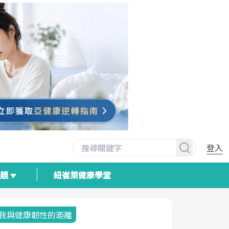
登入
專題
紐崔萊健康學堂
我與健康韌性的距離
荷爾蒙時光
2025健檢