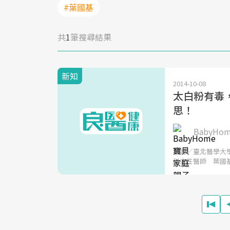
#葉國基
共
1
筆搜尋結果
新知
2014-10-08
太白粉有毒
思！
BabyH
諮詢／臺北醫學大
科主任醫師 葉國