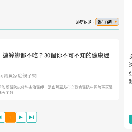
排序依據：
發布日期
，連蟑螂都不吃？30個你不可不知的健康迷
面對超高齡社會的浪潮，台灣正在快速邁
2025年，就到良醫生活祭體驗「一站式健
向「健康照護」的新時代。隨著國家政策
康新生活」，從講座、體驗到運動，全面
如「健康台灣推動委員會」與「長照3.0」
啟動你的健康革命！
ome寶貝家庭親子網
的推進，「預防醫學」已成全民關注的核
學附設醫院皮膚科主治醫師 張宜菁臺北市立聯合醫院中興院區家醫
心議題。然而，健檢不只是醫療院所的服
基天主教
務，更是民眾了解自身健康狀況、啟動健
康管理的重要起點。
1
前往專題
前往專題