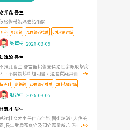
謝邦鑫 醫生
很後悔帶媽媽去給他開
骨科
桃園縣
71位讀者推薦
6則就醫評鑑
吳華桐
2026-08-06
陳建翰 醫生
不推此醫生 會言語挑釁並情緒性字眼攻擊病
人，不開設診斷證明書，還會質疑其他醫生
更多
的判斷！
婦產科
嘉義縣
20位讀者推薦
2則就醫評鑑
殷迺中
2026-08-05
杜育才 醫生
感謝杜育才主任仁心仁術,醫術精湛! 人住美
國,長年受肩頸痠痛及頭痛頭暈所苦,看遍名醫
更多