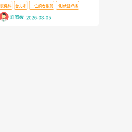
教授,做了各種檢查,也嘗試過西醫打針,中醫
復健科
台北市
11位讀者推薦
7則就醫評鑑
針灸及物理徒手治療都沒有用,後來連吃到嗎
啡類止痛藥都效果有限,只是壓症狀,沒多久就
劉淑媛
2026-08-05
痛起來,多年失眠嚴重影響生活品質. 台灣親
友介紹忠孝醫院杜育才主任是頸頭症候群專
家,上網搜尋杜主任相關文章新聞跟網路評價
之後,下定決心飛回台北找杜醫師診治. 杜主
任的乾針跟增生治療真的很厲害,第一次乾針
就覺得整個肩頸鬆開,回家特別好睡,經過幾次
治療,長年頑疾已經好了大半,杜主任除了打針
超厲害,還會一直交代要改善姿勢跟好好做運
動,看診態度親切溫暖,真的是不可多得的良
醫,大力推荐!