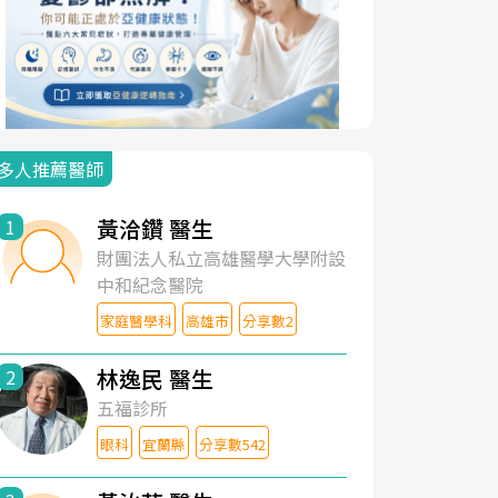
多人推薦醫師
黃洽鑽 醫生
1
財團法人私立高雄醫學大學附設
中和紀念醫院
家庭醫學科
高雄市
分享數2
林逸民 醫生
2
五福診所
眼科
宜蘭縣
分享數542