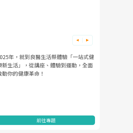
良醫健康網從「換季的身體變化」出發，
根據不同性
因應超高齡
透過醫學觀點與日常感受的對話，建立對
在、未來的
「2025
亞健康的認知，進而引導實際的改善行
知道該如何
促進為目的
動。
健康的關鍵
分析進行全
灣健康促進
前往專題