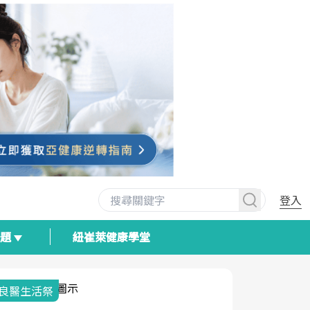
登入
專題
紐崔萊健康學堂
我與健康韌性的距離
荷爾蒙時光
2025健檢