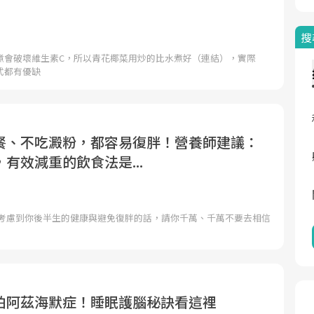
搜
煮會破壞維生素C，所以青花椰菜用炒的比水煮好（連結），實際
式都有優缺
餐、不吃澱粉，都容易復胖！營養師建議：
有效減重的飲食法是...
 考慮到你後半生的健康與避免復胖的話，請你千萬、千萬不要去相信
怕阿茲海默症！睡眠護腦秘訣看這裡