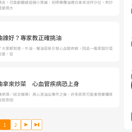
朋友，可能都聽過這個小常識：初榨橄欖油適合拿來涼拌沙拉，煎炒
還是用大
油誰好？專家教正確挑油
？大家都知道，牛油、豬油容易引發心血管疾病，因此一般家庭炒菜
但是，從
油拿來炒菜 心血管疾病恐上身
陳承璋／綜合報導）黑心混油出事件之後，許多民眾可能會想要購買
有民眾因
1
2