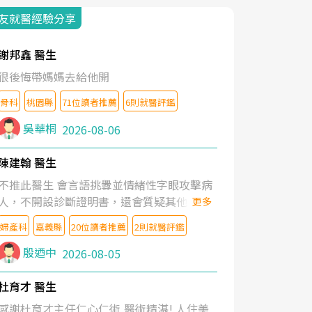
友就醫經驗分享
謝邦鑫 醫生
很後悔帶媽媽去給他開
骨科
桃園縣
71位讀者推薦
6則就醫評鑑
吳華桐
2026-08-06
陳建翰 醫生
不推此醫生 會言語挑釁並情緒性字眼攻擊病
人，不開設診斷證明書，還會質疑其他醫生
更多
的判斷！
婦產科
嘉義縣
20位讀者推薦
2則就醫評鑑
殷迺中
2026-08-05
杜育才 醫生
感謝杜育才主任仁心仁術,醫術精湛! 人住美