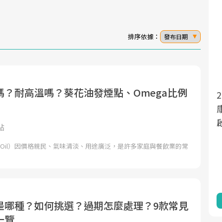
排序依據：
發布日期
嗎？耐高溫嗎？葵花油發煙點、Omega比例
2025年，就到良醫生活祭體驗「一站式健
面對超高齡社會的浪潮，台灣正在快速邁
向「健康照護」的新時代。隨著國家政策
康新生活」，從講座、體驗到運動，全面
如「健康台灣推動委員會」與「長照3.0」
啟動你的健康革命！
點
的推進，「預防醫學」已成全民關注的核
owe Oil）因價格親民、氣味清淡、用途廣泛，是許多家庭與餐飲業的常
心議題。然而，健檢不只是醫療院所的服
務，更是民眾了解自身健康狀況、啟動健
康管理的重要起點。
前往專題
前往專題
是哪種？如何挑選？過期怎麼處理？9款常見
一覽