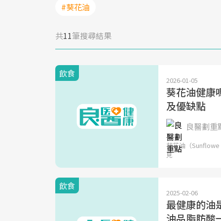
#葵花油
共
11
筆搜尋結果
飲食
2026-01-05
葵花油健康
及優缺點
良醫劃重
葵花油（Sunfl
見
飲食
2025-02-06
最健康的油
油品脂肪酸