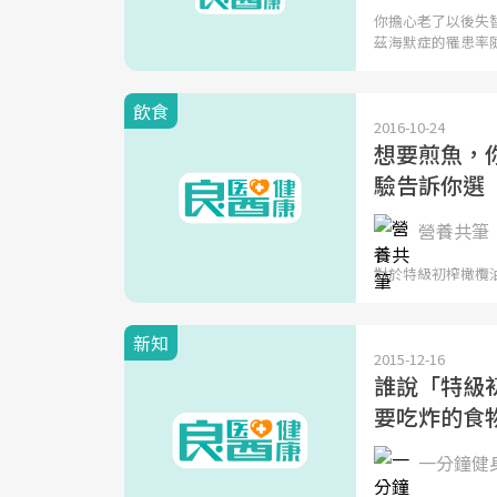
你擔心老了以後失
茲海默症的罹患率
飲食
2016-10-24
想要煎魚，
驗告訴你選
營養共筆
對於特級初榨橄欖油（Ex
新知
2015-12-16
誰說「特級
要吃炸的食
一分鐘健