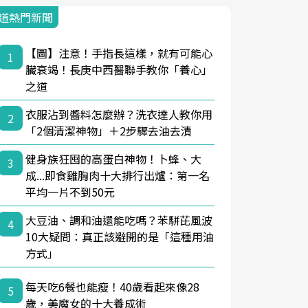
道熱門新聞
【圖】注意！手指長這樣，就有可能心
1
臟衰竭！長庚中西醫聯手教你「養心」
之道
衣服沾到醬料怎麼辦？洗衣達人教你用
2
「2個清潔神物」＋2步驟去油去漬
健身族狂囤的高蛋白神物！卜蜂、大
3
成...即食雞胸肉十大排行出爐：第一名
平均一片不到50元
大豆油、調和油還能吃嗎？苯駢芘風波
4
10大疑問：真正該避開的是「這種用油
方式」
每天吃6餐也能瘦！40歲看起來像28
5
歲，美魔女的十大養成術