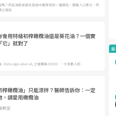
智嗎？阿茲海默症是失智症中最常見的一種類型，隨著人口老化，阿
隨之增加
你會用特級初榨橄欖油還是葵花油？一個實
「它」就對了
最
ta vigin olive oil, 之後簡稱 EVOO），大多數人的
初榨橄欖油」只能涼拌？醫師告訴你：一定
物，請愛用橄欖油
身教室