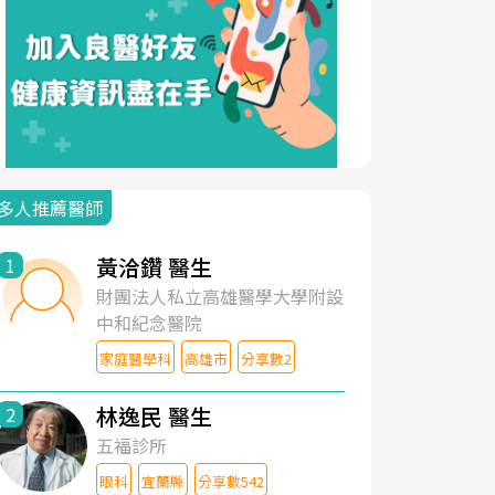
多人推薦醫師
黃洽鑽 醫生
1
財團法人私立高雄醫學大學附設
中和紀念醫院
家庭醫學科
高雄市
分享數2
林逸民 醫生
2
五福診所
眼科
宜蘭縣
分享數542