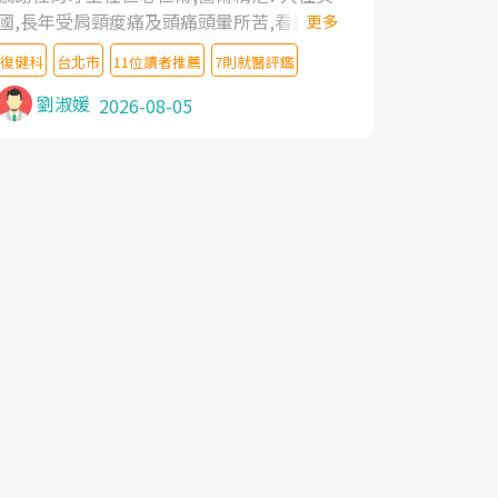
國,長年受肩頸痠痛及頭痛頭暈所苦,看遍名醫
更多
教授,做了各種檢查,也嘗試過西醫打針,中醫
復健科
台北市
11位讀者推薦
7則就醫評鑑
針灸及物理徒手治療都沒有用,後來連吃到嗎
啡類止痛藥都效果有限,只是壓症狀,沒多久就
劉淑媛
2026-08-05
痛起來,多年失眠嚴重影響生活品質. 台灣親
友介紹忠孝醫院杜育才主任是頸頭症候群專
家,上網搜尋杜主任相關文章新聞跟網路評價
之後,下定決心飛回台北找杜醫師診治. 杜主
任的乾針跟增生治療真的很厲害,第一次乾針
就覺得整個肩頸鬆開,回家特別好睡,經過幾次
治療,長年頑疾已經好了大半,杜主任除了打針
超厲害,還會一直交代要改善姿勢跟好好做運
動,看診態度親切溫暖,真的是不可多得的良
醫,大力推荐!