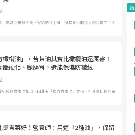
頻
點
脂」就避之唯恐不及，害怕肥胖上身。但其實油脂是人體必需的三大
方橄欖油」，苦茶油其實比橄欖油還厲害！
動脈硬化、顧腸胃，還能保濕防皺紋
點
酸組成與橄欖油相似，因此有「東方橄欖油」之稱，但其高比例的單
比燙青菜好！營養師：用這「2種油」，保留