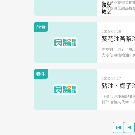
即使是不會煮菜的
炸等高溫烹調最好
飲食
2015-06-29
葵花油苦茶
你吃對「油」了嗎
大多使用植物油。
養生
2013-10-27
豬油、椰子
（優活健康網記者
其他油類來代替，