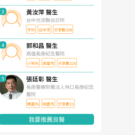
黃汝萍 醫生
3
台中光流聯合診所
牙科
台中市
分享數208
郭和昌 醫生
4
高雄長庚紀念醫院
小兒科
高雄市
分享數226
張廷彰 醫生
5
長庚醫療財團法人林口長庚紀念
醫院
婦產科
桃園市
分享數23
我要推薦良醫