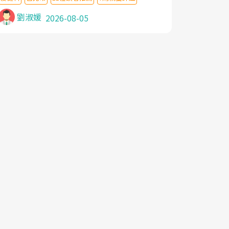
針灸及物理徒手治療都沒有用,後來連吃到嗎
啡類止痛藥都效果有限,只是壓症狀,沒多久就
劉淑媛
2026-08-05
痛起來,多年失眠嚴重影響生活品質. 台灣親
友介紹忠孝醫院杜育才主任是頸頭症候群專
家,上網搜尋杜主任相關文章新聞跟網路評價
之後,下定決心飛回台北找杜醫師診治. 杜主
任的乾針跟增生治療真的很厲害,第一次乾針
就覺得整個肩頸鬆開,回家特別好睡,經過幾次
治療,長年頑疾已經好了大半,杜主任除了打針
超厲害,還會一直交代要改善姿勢跟好好做運
動,看診態度親切溫暖,真的是不可多得的良
醫,大力推荐!