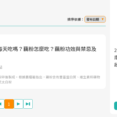
排序依據：
發布日期
每天吃嗎？藕粉怎麼吃？藕粉功效與禁忌及
面對超高齡社會的浪潮，台灣正在快速邁
2025年，就到良醫生活祭體驗「一站式健
向「健康照護」的新時代。隨著國家政策
康新生活」，從講座、體驗到運動，全面
如「健康台灣推動委員會」與「長照3.0」
啟動你的健康革命！
點
的推進，「預防醫學」已成全民關注的核
粉碎後製成。根據農糧署指出，藕粉含有豐富蛋白質、維生素和礦物
心議題。然而，健檢不只是醫療院所的服
代太白粉
務，更是民眾了解自身健康狀況、啟動健
康管理的重要起點。
1
前往專題
前往專題