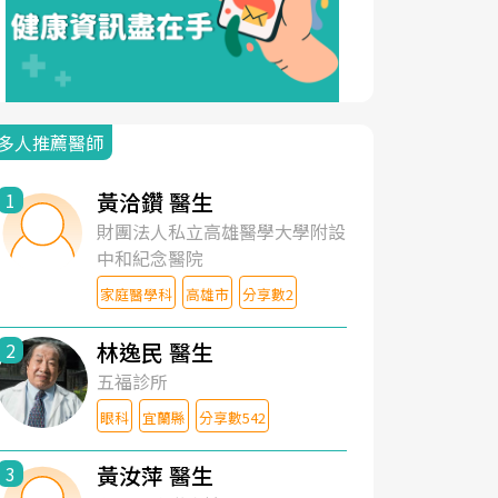
多人推薦醫師
黃洽鑽 醫生
1
財團法人私立高雄醫學大學附設
中和紀念醫院
家庭醫學科
高雄市
分享數2
林逸民 醫生
2
五福診所
眼科
宜蘭縣
分享數542
黃汝萍 醫生
3