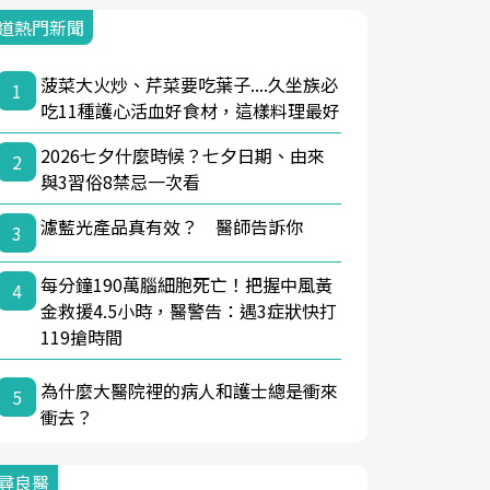
道熱門新聞
菠菜大火炒、芹菜要吃葉子....久坐族必
1
吃11種護心活血好食材，這樣料理最好
2026七夕什麼時候？七夕日期、由來
2
與3習俗8禁忌一次看
濾藍光產品真有效？ 醫師告訴你
3
每分鐘190萬腦細胞死亡！把握中風黃
4
金救援4.5小時，醫警告：遇3症狀快打
119搶時間
為什麼大醫院裡的病人和護士總是衝來
5
衝去？
尋良醫