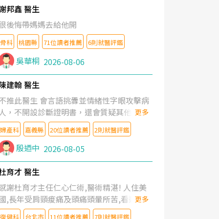
謝邦鑫 醫生
很後悔帶媽媽去給他開
骨科
桃園縣
71位讀者推薦
6則就醫評鑑
吳華桐
2026-08-06
陳建翰 醫生
不推此醫生 會言語挑釁並情緒性字眼攻擊病
人，不開設診斷證明書，還會質疑其他醫生
更多
的判斷！
婦產科
嘉義縣
20位讀者推薦
2則就醫評鑑
殷迺中
2026-08-05
杜育才 醫生
感謝杜育才主任仁心仁術,醫術精湛! 人住美
國,長年受肩頸痠痛及頭痛頭暈所苦,看遍名醫
更多
教授,做了各種檢查,也嘗試過西醫打針,中醫
復健科
台北市
11位讀者推薦
7則就醫評鑑