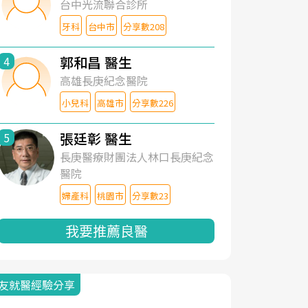
台中光流聯合診所
牙科
台中市
分享數208
郭和昌 醫生
4
高雄長庚紀念醫院
小兒科
高雄市
分享數226
張廷彰 醫生
5
長庚醫療財團法人林口長庚紀念
醫院
婦產科
桃園市
分享數23
我要推薦良醫
友就醫經驗分享