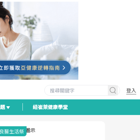
登入
專題
紐崔萊健康學堂
我與健康韌性的距離
荷爾蒙時光
2025健檢