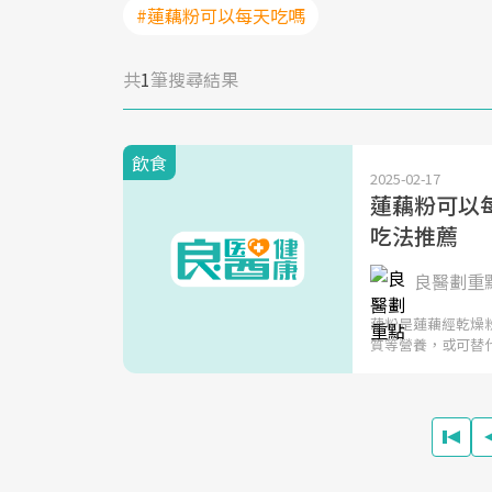
#蓮藕粉可以每天吃嗎
共
1
筆搜尋結果
飲食
2025-02-17
蓮藕粉可以
吃法推薦
良醫劃重
藕粉是蓮藕經乾燥
質等營養，或可替