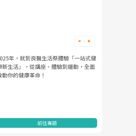
良醫健康網從「換季的身體變化」出發，
根據不同性
因應超高齡
透過醫學觀點與日常感受的對話，建立對
在、未來的
「2025
亞健康的認知，進而引導實際的改善行
知道該如何
促進為目的
動。
健康的關鍵
分析進行全
灣健康促進
前往專題