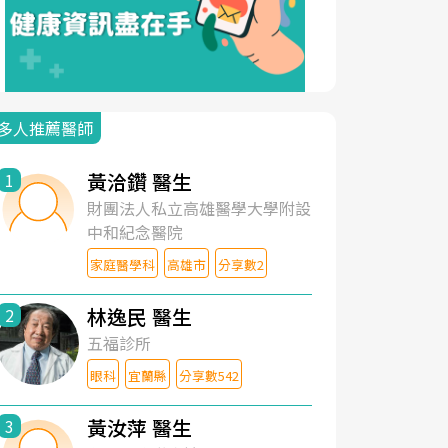
多人推薦醫師
黃洽鑽 醫生
1
財團法人私立高雄醫學大學附設
中和紀念醫院
家庭醫學科
高雄市
分享數2
林逸民 醫生
2
五福診所
眼科
宜蘭縣
分享數542
黃汝萍 醫生
3