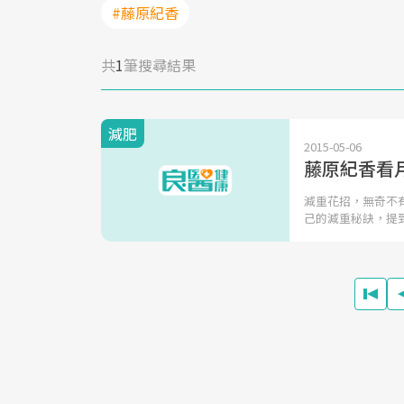
#藤原紀香
共
1
筆搜尋結果
減肥
2015-05-06
藤原紀香看
減重花招，無奇不
己的減重秘訣，提