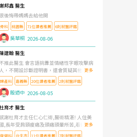
謝邦鑫 醫生
很後悔帶媽媽去給他開
骨科
桃園縣
71位讀者推薦
6則就醫評鑑
吳華桐
2026-08-06
陳建翰 醫生
不推此醫生 會言語挑釁並情緒性字眼攻擊病
人，不開設診斷證明書，還會質疑其他醫生
更多
的判斷！
婦產科
嘉義縣
20位讀者推薦
2則就醫評鑑
殷迺中
2026-08-05
杜育才 醫生
感謝杜育才主任仁心仁術,醫術精湛! 人住美
國,長年受肩頸痠痛及頭痛頭暈所苦,看遍名醫
更多
教授,做了各種檢查,也嘗試過西醫打針,中醫
復健科
台北市
11位讀者推薦
7則就醫評鑑