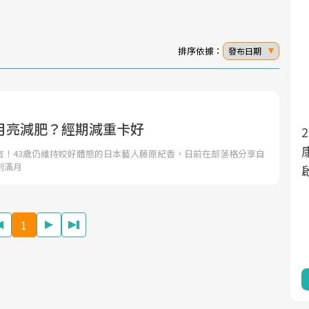
排序依據：
發布日期
月亮減肥？經期減重卡好
面對超高齡社會的浪潮，台灣正在快速邁
2025年，就到良醫生活祭體驗「一站式健
向「健康照護」的新時代。隨著國家政策
康新生活」，從講座、體驗到運動，全面
有！43歲仍維持姣好體態的日本藝人藤原紀香，日前在部落格分享自
到滿月
如「健康台灣推動委員會」與「長照3.0」
啟動你的健康革命！
的推進，「預防醫學」已成全民關注的核
心議題。然而，健檢不只是醫療院所的服
1
務，更是民眾了解自身健康狀況、啟動健
康管理的重要起點。
前往專題
前往專題