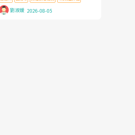
針灸及物理徒手治療都沒有用,後來連吃到嗎
啡類止痛藥都效果有限,只是壓症狀,沒多久就
劉淑媛
2026-08-05
痛起來,多年失眠嚴重影響生活品質. 台灣親
友介紹忠孝醫院杜育才主任是頸頭症候群專
家,上網搜尋杜主任相關文章新聞跟網路評價
之後,下定決心飛回台北找杜醫師診治. 杜主
任的乾針跟增生治療真的很厲害,第一次乾針
就覺得整個肩頸鬆開,回家特別好睡,經過幾次
治療,長年頑疾已經好了大半,杜主任除了打針
超厲害,還會一直交代要改善姿勢跟好好做運
動,看診態度親切溫暖,真的是不可多得的良
醫,大力推荐!