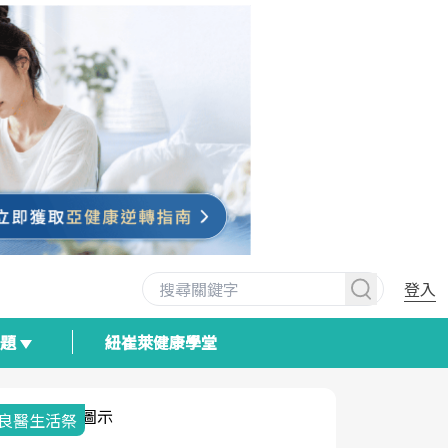
登入
專題
紐崔萊健康學堂
我與健康韌性的距離
荷爾蒙時光
2025健檢