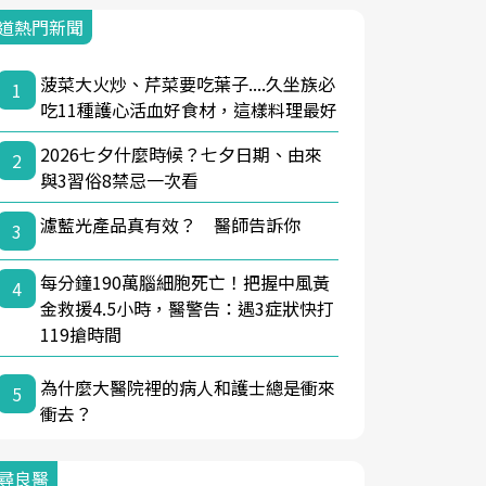
道熱門新聞
菠菜大火炒、芹菜要吃葉子....久坐族必
1
吃11種護心活血好食材，這樣料理最好
2026七夕什麼時候？七夕日期、由來
2
與3習俗8禁忌一次看
濾藍光產品真有效？ 醫師告訴你
3
每分鐘190萬腦細胞死亡！把握中風黃
4
金救援4.5小時，醫警告：遇3症狀快打
119搶時間
為什麼大醫院裡的病人和護士總是衝來
5
衝去？
尋良醫