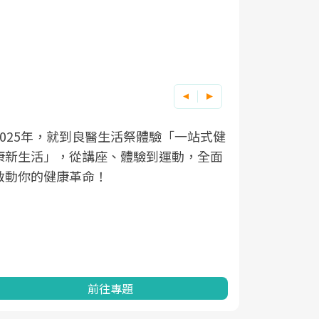
良醫健康網從「換季的身體變化」出發，
根據不同性
因應超高齡
透過醫學觀點與日常感受的對話，建立對
在、未來的
「2025
亞健康的認知，進而引導實際的改善行
知道該如何
促進為目的
動。
健康的關鍵
分析進行全
灣健康促進
前往專題