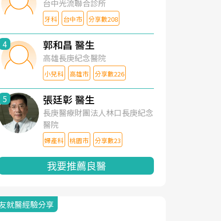
台中光流聯合診所
牙科
台中市
分享數208
郭和昌 醫生
4
高雄長庚紀念醫院
小兒科
高雄市
分享數226
張廷彰 醫生
5
長庚醫療財團法人林口長庚紀念
醫院
婦產科
桃園市
分享數23
我要推薦良醫
友就醫經驗分享