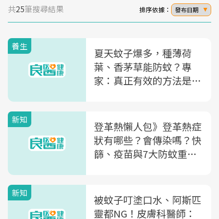
共
25
筆搜尋結果
排序依據：
發布日期
養生
夏天蚊子爆多，種薄荷
葉、香茅草能防蚊？專
家：真正有效的方法是先
做「這件事」
新知
登革熱懶人包》登革熱症
狀有哪些？會傳染嗎？快
篩、疫苗與7大防蚊重點
一次看
新知
被蚊子叮塗口水、阿斯匹
靈都NG！皮膚科醫師：