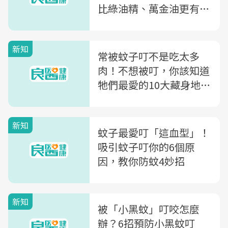
比綠油精、萬金油更有效
的止癢方法是...
新知
常被蚊子叮不是吃太多
肉！不想被叮，你該知道
牠們最愛的10大藏身地，
第3名最容易被忽略
新知
蚊子最愛叮「這血型」！
吸引蚊子叮你的6個原
因，教你防蚊4妙招
新知
被「小黑蚊」叮咬怎麼
辦？6招預防小黑蚊叮