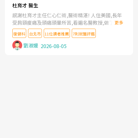
杜育才 醫生
感謝杜育才主任仁心仁術,醫術精湛! 人住美國,長年
受肩頸痠痛及頭痛頭暈所苦,看遍名醫教授,做了各種
更多
檢查,也嘗試過西醫打針,中醫針灸及物理徒手治療都
復健科
台北市
11位讀者推薦
7則就醫評鑑
沒有用,後來連吃到嗎啡類止痛藥都效果有限,只是壓
症狀,沒多久就痛起來,多年失眠嚴重影響生活品質.
劉淑媛
2026-08-05
台灣親友介紹忠孝醫院杜育才主任是頸頭症候群專
家,上網搜尋杜主任相關文章新聞跟網路評價之後,下
定決心飛回台北找杜醫師診治. 杜主任的乾針跟增生
治療真的很厲害,第一次乾針就覺得整個肩頸鬆開,回
家特別好睡,經過幾次治療,長年頑疾已經好了大半,杜
主任除了打針超厲害,還會一直交代要改善姿勢跟好
好做運動,看診態度親切溫暖,真的是不可多得的良醫,
大力推荐!