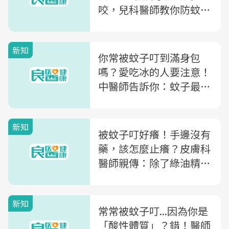
咬，兒科醫師教你防蚊液
使用2重點
新知
你常被蚊子叮到滿身包
嗎？愛吃冰的人要注意！
中醫師告訴你：蚊子最愛
的3類人＋3大改善方法
新知
被蚊子叮好癢！手邊沒有
藥，該怎麼止癢？皮膚科
醫師親傳：除了綠油精，
你還可以這樣做
新知
常常被蚊子叮...因為你是
「酸性體質」？錯！醫師