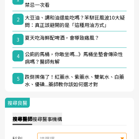
禁忌一次看
大豆油、調和油還能吃嗎？苯駢芘風波10大疑
2
問：真正該避開的是「這種用油方式」
夏天吃海鮮配啤酒，會導致痛風？
3
公廁的馬桶，你敢坐嗎...》馬桶坐墊會傳染性
4
病嗎？醫師有解
跌倒擦傷了！紅藥水、紫藥水、雙氧水、白藥
5
水、優碘...藥師教你該如何選才對
搜尋良醫
搜尋
醫師
搜尋
醫事機構
科別
請選擇