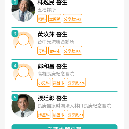
林逸民 醫生
2
五福診所
眼科
宜蘭縣
分享數542
黃汝萍 醫生
3
台中光流聯合診所
牙科
台中市
分享數208
郭和昌 醫生
4
高雄長庚紀念醫院
小兒科
高雄市
分享數226
張廷彰 醫生
5
長庚醫療財團法人林口長庚紀念醫院
婦產科
桃園市
分享數23