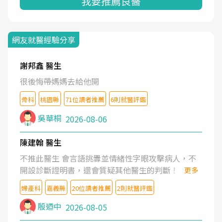
我要推薦良醫
網友就醫經驗分享
謝邦鑫 醫生
很後悔帶媽媽去給他開
骨科
桃園縣
71位讀者推薦
6則就醫評鑑
吳華桐
2026-08-06
陳建翰 醫生
不推此醫生 會言語挑釁並情緒性字眼攻擊病人，不
開設診斷證明書，還會質疑其他醫生的判斷！
更多
婦產科
嘉義縣
20位讀者推薦
2則就醫評鑑
殷迺中
2026-08-05