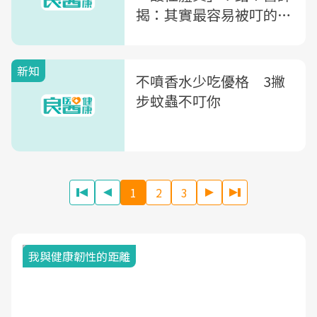
揭：其實最容易被叮的是
「這5類人」
新知
不噴香水少吃優格 3撇
步蚊蟲不叮你
1
2
3
我與健康韌性的距離