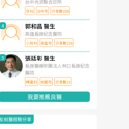
台中光流聯合診所
牙科
台中市
分享數208
郭和昌 醫生
4
高雄長庚紀念醫院
小兒科
高雄市
分享數226
張廷彰 醫生
5
長庚醫療財團法人林口長庚紀念
醫院
婦產科
桃園市
分享數23
我要推薦良醫
友就醫經驗分享