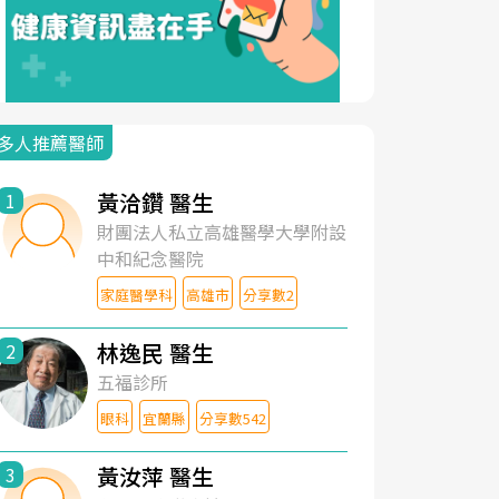
多人推薦醫師
黃洽鑽 醫生
1
財團法人私立高雄醫學大學附設
中和紀念醫院
家庭醫學科
高雄市
分享數2
林逸民 醫生
2
五福診所
眼科
宜蘭縣
分享數542
黃汝萍 醫生
3