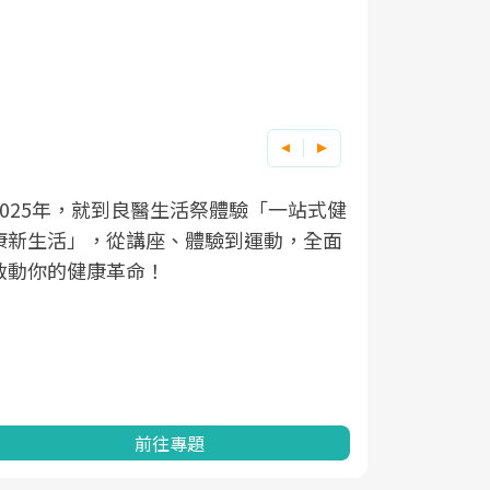
良醫健康網從「換季的身體變化」出發，
根據不同性
因應超高齡
透過醫學觀點與日常感受的對話，建立對
在、未來的
「2025
亞健康的認知，進而引導實際的改善行
知道該如何
促進為目的
動。
健康的關鍵
分析進行全
灣健康促進
前往專題