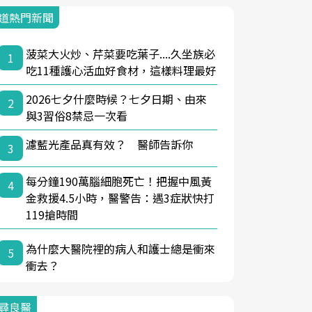
道熱門新聞
菠菜大火炒、芹菜要吃葉子....久坐族必
1
吃11種護心活血好食材，這樣料理最好
2026七夕什麼時候？七夕日期、由來
2
與3習俗8禁忌一次看
濾藍光產品真有效？ 醫師告訴你
3
每分鐘190萬腦細胞死亡！把握中風黃
4
金救援4.5小時，醫警告：遇3症狀快打
119搶時間
為什麼大醫院裡的病人和護士總是衝來
5
衝去？
尋良醫