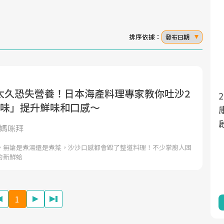
排序依據：
發布日期
太久恐失營養！日本海產料理專家教你吐沙2
面對超高齡社會的浪潮，台灣正在快速邁
2025年，就到良醫生活祭體驗「一站式健
1味」提升鮮味和口感～
向「健康照護」的新時代。隨著國家政策
康新生活」，從講座、體驗到運動，全面
如「健康台灣推動委員會」與「長照3.0」
啟動你的健康革命！
y媽咪拜
的推進，「預防醫學」已成全民關注的核
，無論是煮湯還是煮菜，沙沙口感都會毀了整道料理！不少掌廚人困
心議題。然而，健檢不只是醫療院所的服
的新鮮蛤
務，更是民眾了解自身健康狀況、啟動健
康管理的重要起點。
1
前往專題
前往專題