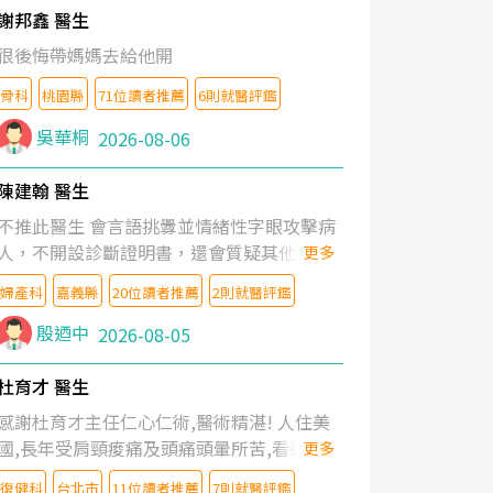
謝邦鑫 醫生
很後悔帶媽媽去給他開
骨科
桃園縣
71位讀者推薦
6則就醫評鑑
吳華桐
2026-08-06
陳建翰 醫生
不推此醫生 會言語挑釁並情緒性字眼攻擊病
人，不開設診斷證明書，還會質疑其他醫生
更多
的判斷！
婦產科
嘉義縣
20位讀者推薦
2則就醫評鑑
殷迺中
2026-08-05
杜育才 醫生
感謝杜育才主任仁心仁術,醫術精湛! 人住美
國,長年受肩頸痠痛及頭痛頭暈所苦,看遍名醫
更多
教授,做了各種檢查,也嘗試過西醫打針,中醫
復健科
台北市
11位讀者推薦
7則就醫評鑑