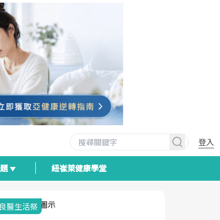
登入
專題
紐崔萊健康學堂
我與健康韌性的距離
荷爾蒙時光
2025健檢