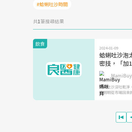
#蛤蜊吐沙時間
共
1
筆搜尋結果
飲食
2024-01-09
蛤蜊吐沙泡
密技，「加
MamiBu
蛤蜊吐沙沒吐乾淨
擾明明從市場回來