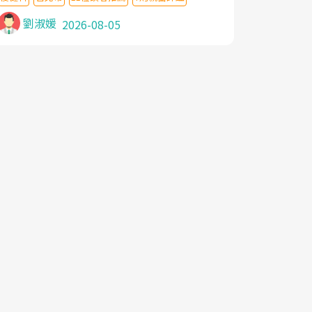
針灸及物理徒手治療都沒有用,後來連吃到嗎
啡類止痛藥都效果有限,只是壓症狀,沒多久就
劉淑媛
2026-08-05
痛起來,多年失眠嚴重影響生活品質. 台灣親
友介紹忠孝醫院杜育才主任是頸頭症候群專
家,上網搜尋杜主任相關文章新聞跟網路評價
之後,下定決心飛回台北找杜醫師診治. 杜主
任的乾針跟增生治療真的很厲害,第一次乾針
就覺得整個肩頸鬆開,回家特別好睡,經過幾次
治療,長年頑疾已經好了大半,杜主任除了打針
超厲害,還會一直交代要改善姿勢跟好好做運
動,看診態度親切溫暖,真的是不可多得的良
醫,大力推荐!