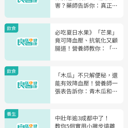
害？藥師告訴你：真正有
效的是這3項
飲食
必吃夏日水果》「芒果」
竟可降血壓、抗氧化又顧
腸道！營養師教你：「這
樣吃」就不怕過敏
飲食
「木瓜」不只解便秘，還
能有效降血壓！營養師一
張表告訴你：青木瓜和熟
木瓜，哪個營養價值高？
養生
中壯年逾3成都中了！
教你5個實用小撇步遠離