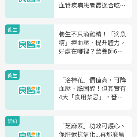
血管疾病患者最適合吃，
營養師建議這樣煮
養生
養生不只滴雞精！「滴魚
精」控血壓、提升體力，
好處在哪裡？營養師6招
教你挑好滴魚精
養生
「洛神花」價值高，可降
血壓、膽固醇！但其實有
4大「食用禁忌」，營養
師告訴你
新知
「芝麻素」功效可護心、
保肝還抗氧化...真那麼厲