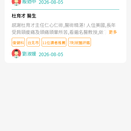
殷迺中
2026-08-05
杜育才 醫生
感謝杜育才主任仁心仁術,醫術精湛! 人住美國,長年
受肩頸痠痛及頭痛頭暈所苦,看遍名醫教授,做了各種
更多
檢查,也嘗試過西醫打針,中醫針灸及物理徒手治療都
復健科
台北市
11位讀者推薦
7則就醫評鑑
沒有用,後來連吃到嗎啡類止痛藥都效果有限,只是壓
症狀,沒多久就痛起來,多年失眠嚴重影響生活品質.
劉淑媛
2026-08-05
台灣親友介紹忠孝醫院杜育才主任是頸頭症候群專
家,上網搜尋杜主任相關文章新聞跟網路評價之後,下
定決心飛回台北找杜醫師診治. 杜主任的乾針跟增生
治療真的很厲害,第一次乾針就覺得整個肩頸鬆開,回
家特別好睡,經過幾次治療,長年頑疾已經好了大半,杜
主任除了打針超厲害,還會一直交代要改善姿勢跟好
好做運動,看診態度親切溫暖,真的是不可多得的良醫,
大力推荐!