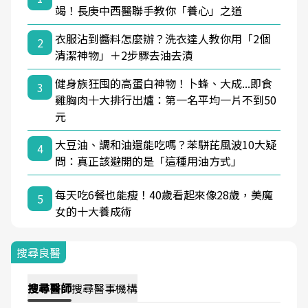
竭！長庚中西醫聯手教你「養心」之道
衣服沾到醬料怎麼辦？洗衣達人教你用「2個
2
清潔神物」＋2步驟去油去漬
健身族狂囤的高蛋白神物！卜蜂、大成...即食
3
雞胸肉十大排行出爐：第一名平均一片不到50
元
大豆油、調和油還能吃嗎？苯駢芘風波10大疑
4
問：真正該避開的是「這種用油方式」
每天吃6餐也能瘦！40歲看起來像28歲，美魔
5
女的十大養成術
搜尋良醫
搜尋
醫師
搜尋
醫事機構