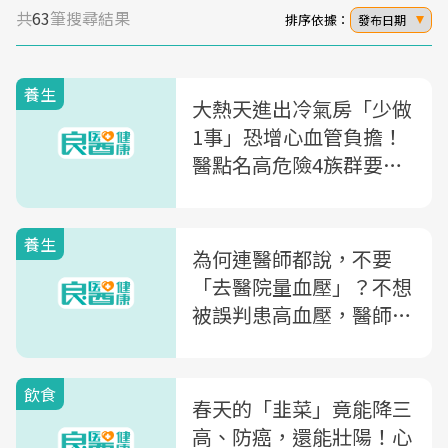
共
63
筆搜尋結果
排序依據：
發布日期
養生
大熱天進出冷氣房「少做
1事」恐增心血管負擔！
醫點名高危險4族群要注
意
養生
為何連醫師都說，不要
「去醫院量血壓」？不想
被誤判患高血壓，醫師教
你靠「居家722原則」找
出準確數據
飲食
春天的「韭菜」竟能降三
高、防癌，還能壯陽！心