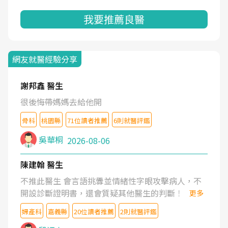
我要推薦良醫
網友就醫經驗分享
謝邦鑫 醫生
很後悔帶媽媽去給他開
骨科
桃園縣
71位讀者推薦
6則就醫評鑑
吳華桐
2026-08-06
陳建翰 醫生
不推此醫生 會言語挑釁並情緒性字眼攻擊病人，不
開設診斷證明書，還會質疑其他醫生的判斷！
更多
婦產科
嘉義縣
20位讀者推薦
2則就醫評鑑