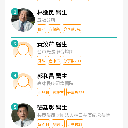
林逸民 醫生
2
五福診所
眼科
宜蘭縣
分享數542
黃汝萍 醫生
3
台中光流聯合診所
牙科
台中市
分享數208
郭和昌 醫生
4
高雄長庚紀念醫院
小兒科
高雄市
分享數226
張廷彰 醫生
5
長庚醫療財團法人林口長庚紀念醫院
婦產科
桃園市
分享數23