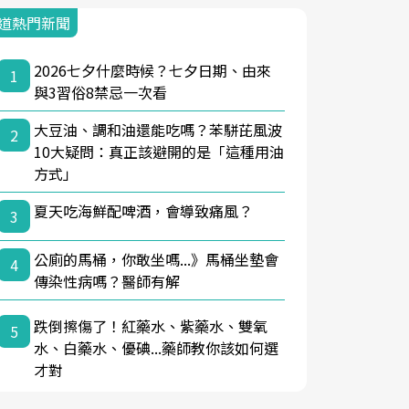
道熱門新聞
2026七夕什麼時候？七夕日期、由來
1
與3習俗8禁忌一次看
大豆油、調和油還能吃嗎？苯駢芘風波
2
10大疑問：真正該避開的是「這種用油
方式」
夏天吃海鮮配啤酒，會導致痛風？
3
公廁的馬桶，你敢坐嗎...》馬桶坐墊會
4
傳染性病嗎？醫師有解
跌倒擦傷了！紅藥水、紫藥水、雙氧
5
水、白藥水、優碘...藥師教你該如何選
才對