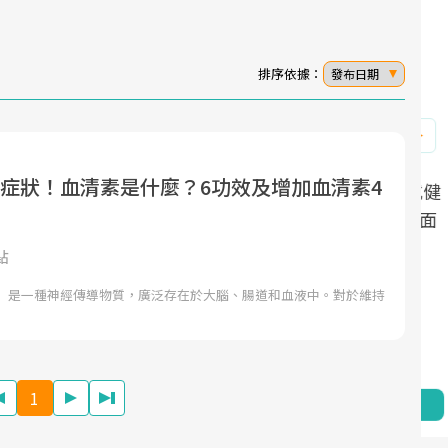
排序依據：
發布日期
6症狀！血清素是什麼？6功效及增加血清素4
面對超高齡社會的浪潮，台灣正在快速邁
2025年，就到良醫生活祭體驗「一站式健
向「健康照護」的新時代。隨著國家政策
康新生活」，從講座、體驗到運動，全面
如「健康台灣推動委員會」與「長照3.0」
啟動你的健康革命！
點
的推進，「預防醫學」已成全民關注的核
nin）是一種神經傳導物質，廣泛存在於大腦、腸道和血液中。對於維持
心議題。然而，健檢不只是醫療院所的服
務，更是民眾了解自身健康狀況、啟動健
康管理的重要起點。
1
前往專題
前往專題