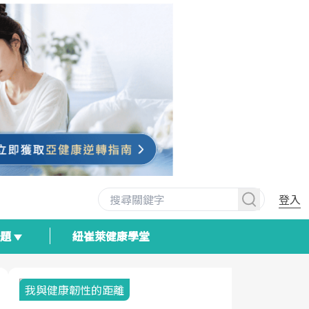
登入
專題
紐崔萊健康學堂
我與健康韌性的距離
荷爾蒙時光
2025健檢