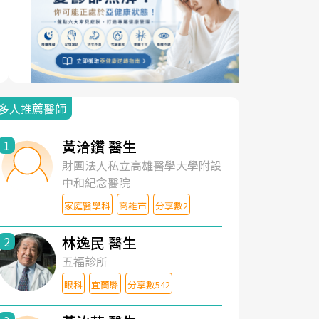
多人推薦醫師
黃洽鑽 醫生
1
財團法人私立高雄醫學大學附設
中和紀念醫院
家庭醫學科
高雄市
分享數2
林逸民 醫生
2
五福診所
眼科
宜蘭縣
分享數542