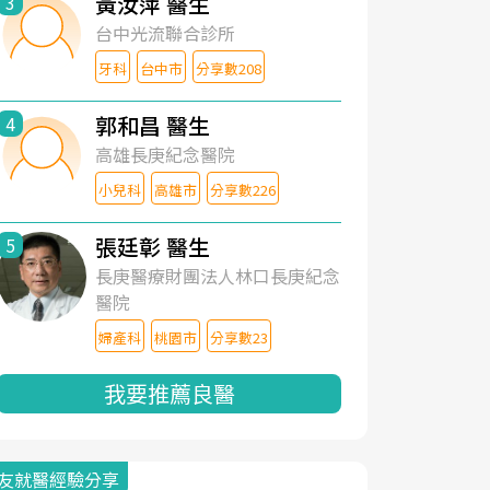
黃汝萍 醫生
3
台中光流聯合診所
牙科
台中市
分享數208
郭和昌 醫生
4
高雄長庚紀念醫院
小兒科
高雄市
分享數226
張廷彰 醫生
5
長庚醫療財團法人林口長庚紀念
醫院
婦產科
桃園市
分享數23
我要推薦良醫
友就醫經驗分享