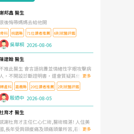
謝邦鑫 醫生
很後悔帶媽媽去給他開
骨科
桃園縣
71位讀者推薦
6則就醫評鑑
吳華桐
2026-08-06
陳建翰 醫生
不推此醫生 會言語挑釁並情緒性字眼攻擊病
人，不開設診斷證明書，還會質疑其他醫生
更多
的判斷！
婦產科
嘉義縣
20位讀者推薦
2則就醫評鑑
殷迺中
2026-08-05
杜育才 醫生
感謝杜育才主任仁心仁術,醫術精湛! 人住美
國,長年受肩頸痠痛及頭痛頭暈所苦,看遍名醫
更多