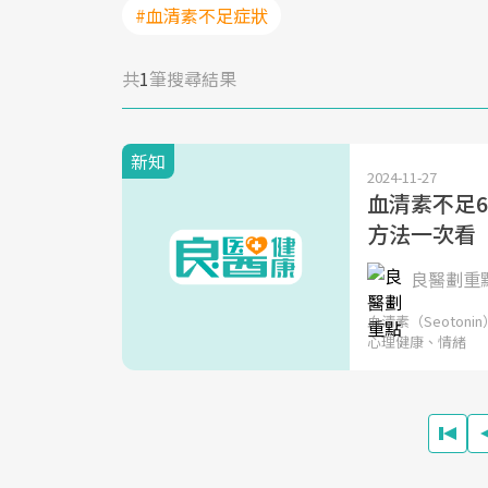
#血清素不足症狀
共
1
筆搜尋結果
新知
2024-11-27
血清素不足
方法一次看
良醫劃重
血清素（Seoto
心理健康、情緒