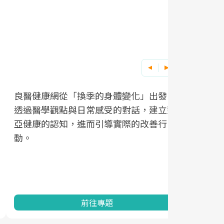
良醫健康網從「換季的身體變化」出發，
根據不同性
因應超高齡
透過醫學觀點與日常感受的對話，建立對
在、未來的
「2025
亞健康的認知，進而引導實際的改善行
知道該如何
促進為目的
動。
健康的關鍵
分析進行全
灣健康促進
前往專題