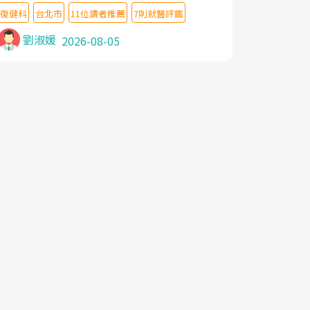
教授,做了各種檢查,也嘗試過西醫打針,中醫
復健科
台北市
11位讀者推薦
7則就醫評鑑
針灸及物理徒手治療都沒有用,後來連吃到嗎
啡類止痛藥都效果有限,只是壓症狀,沒多久就
劉淑媛
2026-08-05
痛起來,多年失眠嚴重影響生活品質. 台灣親
友介紹忠孝醫院杜育才主任是頸頭症候群專
家,上網搜尋杜主任相關文章新聞跟網路評價
之後,下定決心飛回台北找杜醫師診治. 杜主
任的乾針跟增生治療真的很厲害,第一次乾針
就覺得整個肩頸鬆開,回家特別好睡,經過幾次
治療,長年頑疾已經好了大半,杜主任除了打針
超厲害,還會一直交代要改善姿勢跟好好做運
動,看診態度親切溫暖,真的是不可多得的良
醫,大力推荐!