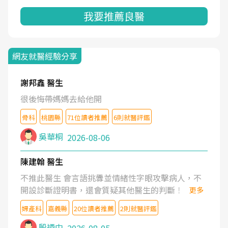
我要推薦良醫
網友就醫經驗分享
謝邦鑫 醫生
很後悔帶媽媽去給他開
骨科
桃園縣
71位讀者推薦
6則就醫評鑑
吳華桐
2026-08-06
陳建翰 醫生
不推此醫生 會言語挑釁並情緒性字眼攻擊病人，不
開設診斷證明書，還會質疑其他醫生的判斷！
更多
婦產科
嘉義縣
20位讀者推薦
2則就醫評鑑
殷迺中