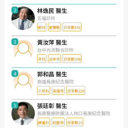
林逸民 醫生
2
五福診所
眼科
宜蘭縣
分享數542
黃汝萍 醫生
3
台中光流聯合診所
牙科
台中市
分享數208
郭和昌 醫生
4
高雄長庚紀念醫院
小兒科
高雄市
分享數226
張廷彰 醫生
5
長庚醫療財團法人林口長庚紀念醫院
婦產科
桃園市
分享數23