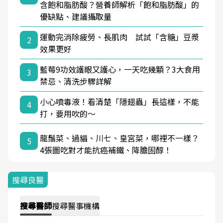
含飽和脂肪酸？營養師解析「飽和脂肪酸」的
優缺點、建議攝取量
運動完消除疲勞、長肌肉 試試「含糖」豆漿
2
效果更好
藍莓9功效護眼又護心，一天吃幾顆？3大食用
3
禁忌、清洗步驟詳解
小心噴毒液！看清楚「隱翅蟲」長這樣，不能
4
打，要用吹的～
龍鬚菜、過貓、川七、皇宮菜，哪裡不一樣？
5
4張圖吃對才能抗癌補鐵、降膽固醇！
搜尋良醫
搜尋
醫師
搜尋
醫事機構