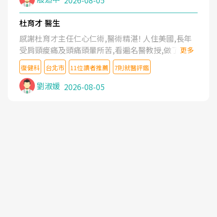
2026-08-05
杜育才 醫生
感謝杜育才主任仁心仁術,醫術精湛! 人住美國,長年
受肩頸痠痛及頭痛頭暈所苦,看遍名醫教授,做了各種
更多
檢查,也嘗試過西醫打針,中醫針灸及物理徒手治療都
復健科
台北市
11位讀者推薦
7則就醫評鑑
沒有用,後來連吃到嗎啡類止痛藥都效果有限,只是壓
症狀,沒多久就痛起來,多年失眠嚴重影響生活品質.
劉淑媛
2026-08-05
台灣親友介紹忠孝醫院杜育才主任是頸頭症候群專
家,上網搜尋杜主任相關文章新聞跟網路評價之後,下
定決心飛回台北找杜醫師診治. 杜主任的乾針跟增生
治療真的很厲害,第一次乾針就覺得整個肩頸鬆開,回
家特別好睡,經過幾次治療,長年頑疾已經好了大半,杜
主任除了打針超厲害,還會一直交代要改善姿勢跟好
好做運動,看診態度親切溫暖,真的是不可多得的良醫,
大力推荐!