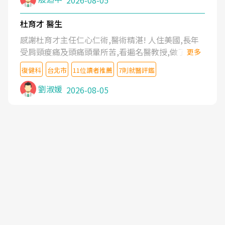
2026-08-05
杜育才 醫生
感謝杜育才主任仁心仁術,醫術精湛! 人住美國,長年
受肩頸痠痛及頭痛頭暈所苦,看遍名醫教授,做了各種
更多
檢查,也嘗試過西醫打針,中醫針灸及物理徒手治療都
復健科
台北市
11位讀者推薦
7則就醫評鑑
沒有用,後來連吃到嗎啡類止痛藥都效果有限,只是壓
症狀,沒多久就痛起來,多年失眠嚴重影響生活品質.
劉淑媛
2026-08-05
台灣親友介紹忠孝醫院杜育才主任是頸頭症候群專
家,上網搜尋杜主任相關文章新聞跟網路評價之後,下
定決心飛回台北找杜醫師診治. 杜主任的乾針跟增生
治療真的很厲害,第一次乾針就覺得整個肩頸鬆開,回
家特別好睡,經過幾次治療,長年頑疾已經好了大半,杜
主任除了打針超厲害,還會一直交代要改善姿勢跟好
好做運動,看診態度親切溫暖,真的是不可多得的良醫,
大力推荐!