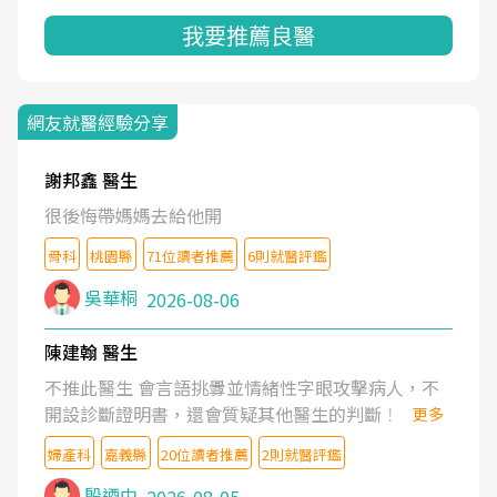
我要推薦良醫
網友就醫經驗分享
謝邦鑫 醫生
很後悔帶媽媽去給他開
骨科
桃園縣
71位讀者推薦
6則就醫評鑑
吳華桐
2026-08-06
陳建翰 醫生
不推此醫生 會言語挑釁並情緒性字眼攻擊病人，不
開設診斷證明書，還會質疑其他醫生的判斷！
更多
婦產科
嘉義縣
20位讀者推薦
2則就醫評鑑
殷迺中