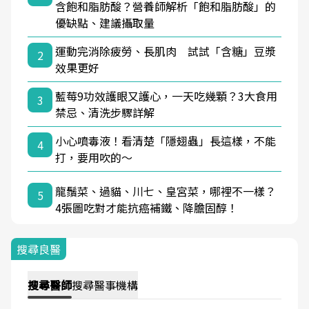
含飽和脂肪酸？營養師解析「飽和脂肪酸」的
優缺點、建議攝取量
運動完消除疲勞、長肌肉 試試「含糖」豆漿
2
效果更好
藍莓9功效護眼又護心，一天吃幾顆？3大食用
3
禁忌、清洗步驟詳解
小心噴毒液！看清楚「隱翅蟲」長這樣，不能
4
打，要用吹的～
龍鬚菜、過貓、川七、皇宮菜，哪裡不一樣？
5
4張圖吃對才能抗癌補鐵、降膽固醇！
搜尋良醫
搜尋
醫師
搜尋
醫事機構