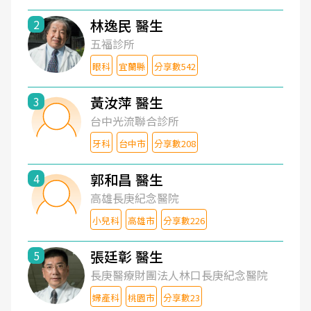
林逸民 醫生
2
五福診所
眼科
宜蘭縣
分享數542
黃汝萍 醫生
3
台中光流聯合診所
牙科
台中市
分享數208
郭和昌 醫生
4
高雄長庚紀念醫院
小兒科
高雄市
分享數226
張廷彰 醫生
5
長庚醫療財團法人林口長庚紀念醫院
婦產科
桃園市
分享數23