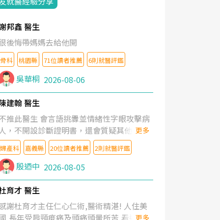
友就醫經驗分享
謝邦鑫 醫生
很後悔帶媽媽去給他開
骨科
桃園縣
71位讀者推薦
6則就醫評鑑
吳華桐
2026-08-06
陳建翰 醫生
不推此醫生 會言語挑釁並情緒性字眼攻擊病
人，不開設診斷證明書，還會質疑其他醫生
更多
的判斷！
婦產科
嘉義縣
20位讀者推薦
2則就醫評鑑
殷迺中
2026-08-05
杜育才 醫生
感謝杜育才主任仁心仁術,醫術精湛! 人住美
國,長年受肩頸痠痛及頭痛頭暈所苦,看遍名醫
更多