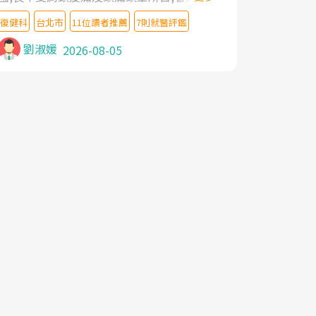
教授,做了各種檢查,也嘗試過西醫打針,中醫
復健科
台北市
11位讀者推薦
7則就醫評鑑
針灸及物理徒手治療都沒有用,後來連吃到嗎
啡類止痛藥都效果有限,只是壓症狀,沒多久就
劉淑媛
2026-08-05
痛起來,多年失眠嚴重影響生活品質. 台灣親
友介紹忠孝醫院杜育才主任是頸頭症候群專
家,上網搜尋杜主任相關文章新聞跟網路評價
之後,下定決心飛回台北找杜醫師診治. 杜主
任的乾針跟增生治療真的很厲害,第一次乾針
就覺得整個肩頸鬆開,回家特別好睡,經過幾次
治療,長年頑疾已經好了大半,杜主任除了打針
超厲害,還會一直交代要改善姿勢跟好好做運
動,看診態度親切溫暖,真的是不可多得的良
醫,大力推荐!