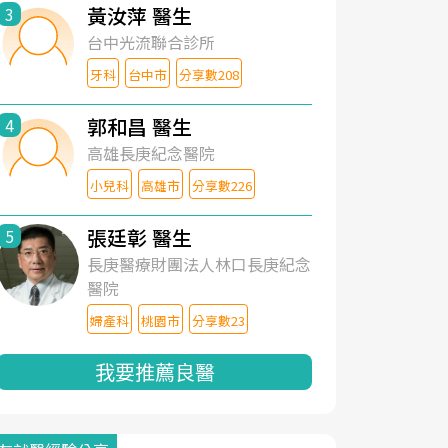
黃汝萍 醫生
3
台中光流聯合診所
牙科
台中市
分享數208
郭和昌 醫生
4
高雄長庚紀念醫院
小兒科
高雄市
分享數226
張廷彰 醫生
5
長庚醫療財團法人林口長庚紀念
醫院
婦產科
桃園市
分享數23
我要推薦良醫