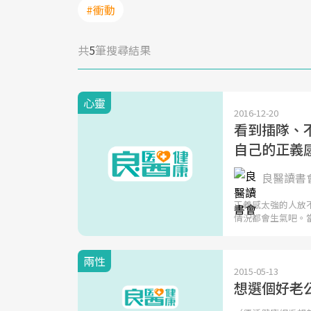
#衝動
共
5
筆搜尋結果
心靈
2016-12-20
看到插隊、
自己的正義
良醫讀書
正義感太強的人放
情況都會生氣吧。
兩性
2015-05-13
想選個好老