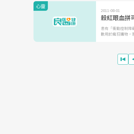
心靈
2011-08-01
殺紅眼血拼
患有「衝動控制障
數用於瘋狂購物，