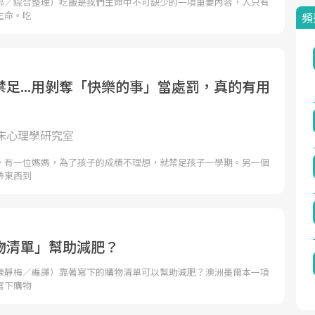
部／綜合整理）吃飯是我們生命中不可缺少的一項重要內容，人只有
生命。吃
頻
足...用剝奪「快樂的事」當處罰，真的有用
床心理學研究室
，有一位媽媽，為了孩子的成績不理想，就禁足孩子一學期。另一個
帶東西到
物清單」幫助減肥？
陳靜梅／編譯）靠著寫下的購物清單可以幫助減肥？澳洲墨爾本一項
寫下購物