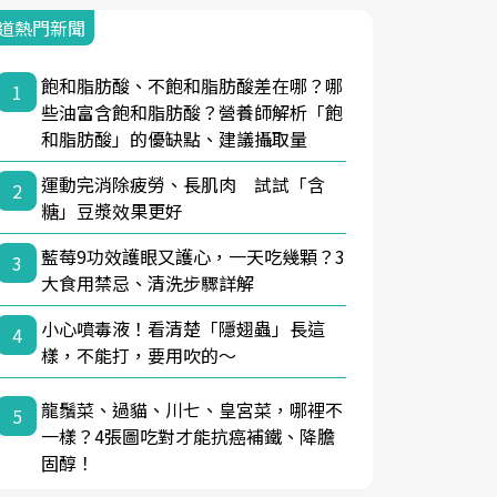
道熱門新聞
飽和脂肪酸、不飽和脂肪酸差在哪？哪
1
些油富含飽和脂肪酸？營養師解析「飽
和脂肪酸」的優缺點、建議攝取量
運動完消除疲勞、長肌肉 試試「含
2
糖」豆漿效果更好
藍莓9功效護眼又護心，一天吃幾顆？3
3
大食用禁忌、清洗步驟詳解
小心噴毒液！看清楚「隱翅蟲」長這
4
樣，不能打，要用吹的～
龍鬚菜、過貓、川七、皇宮菜，哪裡不
5
一樣？4張圖吃對才能抗癌補鐵、降膽
固醇！