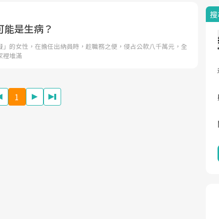
搜
可能是生病？
礙」的女性，在擔任出納員時，趁職務之便，侵占公款八千萬元，全
家裡堆滿
1