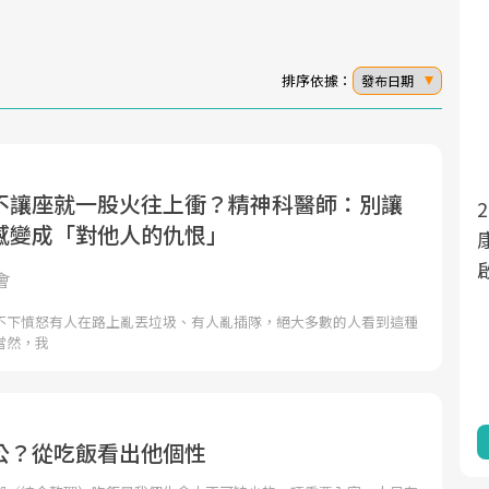
排序依據：
發布日期
不讓座就一股火往上衝？精神科醫師：別讓
2025年，就到良醫生活祭體驗「一
面對超高齡社會的浪潮，台灣正在快速邁
感變成「對他人的仇恨」
向「健康照護」的新時代。隨著國家政策
康新生活」，從講座、體驗到運動
如「健康台灣推動委員會」與「長照3.0」
啟動你的健康革命！
會
的推進，「預防醫學」已成全民關注的核
不下憤怒有人在路上亂丟垃圾、有人亂插隊，絕大多數的人看到這種
心議題。然而，健檢不只是醫療院所的服
當然，我
務，更是民眾了解自身健康狀況、啟動健
康管理的重要起點。
前往專題
前往專題
公？從吃飯看出他個性