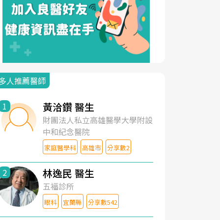
多人推薦醫師
黃洽鑽 醫生
1
財團法人私立高雄醫學大學附設
中和紀念醫院
家庭醫學科
高雄市
分享數2
林逸民 醫生
2
五福診所
眼科
宜蘭縣
分享數542