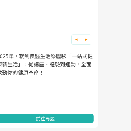
良醫健康網從「換季的身體變化」出發，
根據不同性
因應超高齡
站式健
，全面
透過醫學觀點與日常感受的對話，建立對
在、未來的
「2025
亞健康的認知，進而引導實際的改善行
知道該如何
促進為目的
動。
健康的關鍵
分析進行全
灣健康促進
前往專題