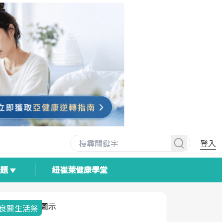
登入
專題
紐崔萊健康學堂
我與健康韌性的距離
荷爾蒙時光
2025健檢