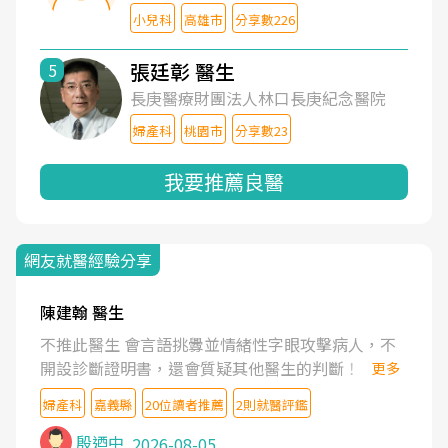
小兒科
高雄市
分享數226
張廷彰 醫生
5
長庚醫療財團法人林口長庚紀念醫院
婦產科
桃園市
分享數23
我要推薦良醫
網友就醫經驗分享
陳建翰 醫生
不推此醫生 會言語挑釁並情緒性字眼攻擊病人，不
開設診斷證明書，還會質疑其他醫生的判斷！
更多
婦產科
嘉義縣
20位讀者推薦
2則就醫評鑑
殷迺中
2026-08-05