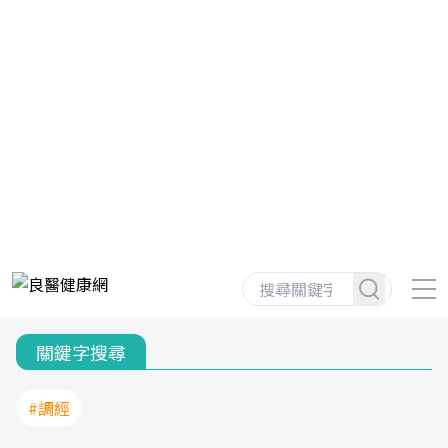
關鍵字搜尋
#調經