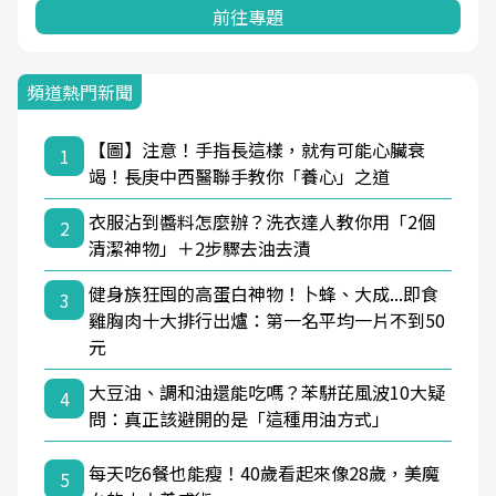
前往專題
頻道熱門新聞
【圖】注意！手指長這樣，就有可能心臟衰
1
竭！長庚中西醫聯手教你「養心」之道
衣服沾到醬料怎麼辦？洗衣達人教你用「2個
2
清潔神物」＋2步驟去油去漬
健身族狂囤的高蛋白神物！卜蜂、大成...即食
3
雞胸肉十大排行出爐：第一名平均一片不到50
元
大豆油、調和油還能吃嗎？苯駢芘風波10大疑
4
問：真正該避開的是「這種用油方式」
每天吃6餐也能瘦！40歲看起來像28歲，美魔
5