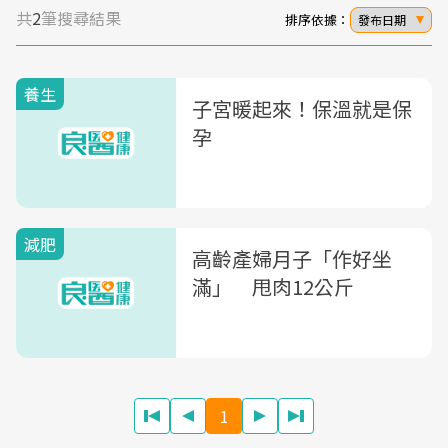
共
2
筆搜尋結果
排序依據：
發布日期
養生
子宮暖起來！保溫就是保
孕
減肥
高齡產婦月子「作好坐
滿」 甩肉12公斤
1