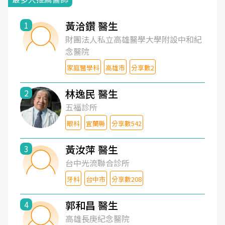
黃洽鑽 醫生
1
財團法人私立高雄醫學大學附設中和紀
念醫院
家庭醫學科
高雄市
分享數2
林逸民 醫生
2
五福診所
眼科
宜蘭縣
分享數542
黃汝萍 醫生
3
台中光流聯合診所
牙科
台中市
分享數208
郭和昌 醫生
4
高雄長庚紀念醫院