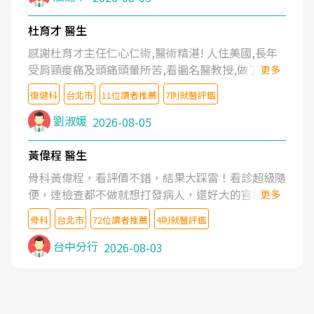
杜育才 醫生
感謝杜育才主任仁心仁術,醫術精湛! 人住美國,長年
受肩頸痠痛及頭痛頭暈所苦,看遍名醫教授,做了各種
更多
檢查,也嘗試過西醫打針,中醫針灸及物理徒手治療都
復健科
台北市
11位讀者推薦
7則就醫評鑑
沒有用,後來連吃到嗎啡類止痛藥都效果有限,只是壓
症狀,沒多久就痛起來,多年失眠嚴重影響生活品質.
劉淑媛
2026-08-05
台灣親友介紹忠孝醫院杜育才主任是頸頭症候群專
家,上網搜尋杜主任相關文章新聞跟網路評價之後,下
黃偉程 醫生
定決心飛回台北找杜醫師診治. 杜主任的乾針跟增生
骨科黃偉程，看評價不錯，結果大踩雷！看診超級隨
治療真的很厲害,第一次乾針就覺得整個肩頸鬆開,回
便，連檢查都不做就想打發病人，還好大的官威 ...
更多
家特別好睡,經過幾次治療,長年頑疾已經好了大半,杜
想詢問病情還被陰陽怪氣嘲諷一番。可能好評帶來的
主任除了打針超厲害,還會一直交代要改善姿勢跟好
骨科
台北市
72位讀者推薦
4則就醫評鑑
大頭症，變得自負不尊重病人。醫術也不行，畢竟連
好做運動,看診態度親切溫暖,真的是不可多得的良醫,
檢查都懶得做，治療會有用才怪。大家避雷吧！
台中分行
2026-08-03
大力推荐!