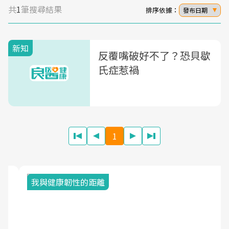
共
1
筆搜尋結果
排序依據：
發布日期
新知
反覆嘴破好不了？恐貝歇
氏症惹禍
1
我與健康韌性的距離