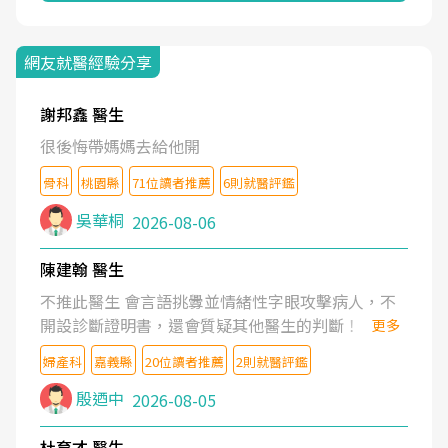
網友就醫經驗分享
謝邦鑫 醫生
很後悔帶媽媽去給他開
骨科
桃園縣
71位讀者推薦
6則就醫評鑑
吳華桐
2026-08-06
陳建翰 醫生
不推此醫生 會言語挑釁並情緒性字眼攻擊病人，不
開設診斷證明書，還會質疑其他醫生的判斷！
更多
婦產科
嘉義縣
20位讀者推薦
2則就醫評鑑
殷迺中
2026-08-05
杜育才 醫生