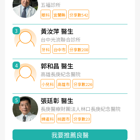
五福診所
眼科
宜蘭縣
分享數542
黃汝萍 醫生
3
台中光流聯合診所
牙科
台中市
分享數208
郭和昌 醫生
4
高雄長庚紀念醫院
小兒科
高雄市
分享數226
張廷彰 醫生
5
長庚醫療財團法人林口長庚紀念醫院
婦產科
桃園市
分享數23
我要推薦良醫