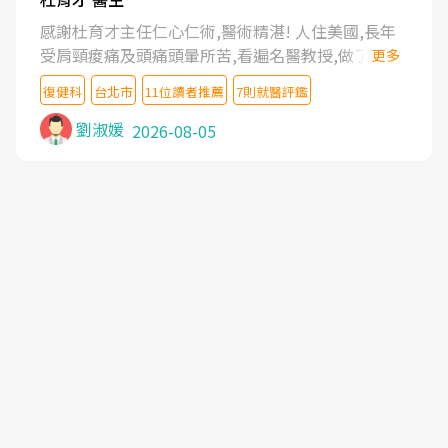
感謝杜育才主任仁心仁術,醫術精湛! 人住美國,長年
受肩頸痠痛及頭痛頭暈所苦,看遍名醫教授,做了各種
更多
檢查,也嘗試過西醫打針,中醫針灸及物理徒手治療都
復健科
台北市
11位讀者推薦
7則就醫評鑑
沒有用,後來連吃到嗎啡類止痛藥都效果有限,只是壓
症狀,沒多久就痛起來,多年失眠嚴重影響生活品質.
劉淑媛
2026-08-05
台灣親友介紹忠孝醫院杜育才主任是頸頭症候群專
家,上網搜尋杜主任相關文章新聞跟網路評價之後,下
定決心飛回台北找杜醫師診治. 杜主任的乾針跟增生
治療真的很厲害,第一次乾針就覺得整個肩頸鬆開,回
家特別好睡,經過幾次治療,長年頑疾已經好了大半,杜
主任除了打針超厲害,還會一直交代要改善姿勢跟好
好做運動,看診態度親切溫暖,真的是不可多得的良醫,
大力推荐!