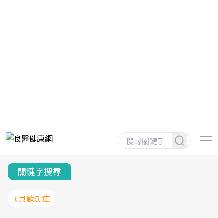
關鍵字搜尋
#貝歇氏症