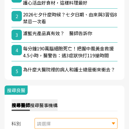
護心活血好食材，這樣料理最好
2026七夕什麼時候？七夕日期、由來與3習俗8
2
禁忌一次看
濾藍光產品真有效？ 醫師告訴你
3
每分鐘190萬腦細胞死亡！把握中風黃金救援
4
4.5小時，醫警告：遇3症狀快打119搶時間
為什麼大醫院裡的病人和護士總是衝來衝去？
5
搜尋良醫
搜尋
醫師
搜尋
醫事機構
科別
請選擇