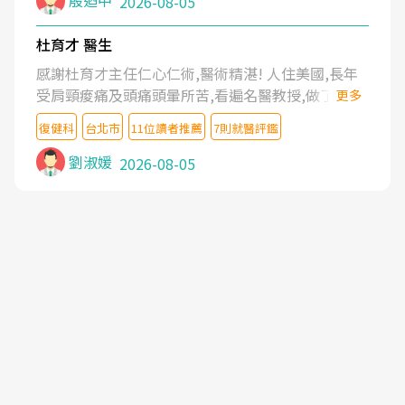
殷迺中
2026-08-05
杜育才 醫生
感謝杜育才主任仁心仁術,醫術精湛! 人住美國,長年
受肩頸痠痛及頭痛頭暈所苦,看遍名醫教授,做了各種
更多
檢查,也嘗試過西醫打針,中醫針灸及物理徒手治療都
復健科
台北市
11位讀者推薦
7則就醫評鑑
沒有用,後來連吃到嗎啡類止痛藥都效果有限,只是壓
症狀,沒多久就痛起來,多年失眠嚴重影響生活品質.
劉淑媛
2026-08-05
台灣親友介紹忠孝醫院杜育才主任是頸頭症候群專
家,上網搜尋杜主任相關文章新聞跟網路評價之後,下
定決心飛回台北找杜醫師診治. 杜主任的乾針跟增生
治療真的很厲害,第一次乾針就覺得整個肩頸鬆開,回
家特別好睡,經過幾次治療,長年頑疾已經好了大半,杜
主任除了打針超厲害,還會一直交代要改善姿勢跟好
好做運動,看診態度親切溫暖,真的是不可多得的良醫,
大力推荐!