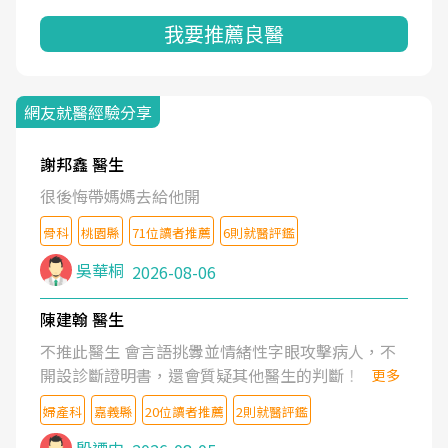
我要推薦良醫
網友就醫經驗分享
謝邦鑫 醫生
很後悔帶媽媽去給他開
骨科
桃園縣
71位讀者推薦
6則就醫評鑑
吳華桐
2026-08-06
陳建翰 醫生
不推此醫生 會言語挑釁並情緒性字眼攻擊病人，不
開設診斷證明書，還會質疑其他醫生的判斷！
更多
婦產科
嘉義縣
20位讀者推薦
2則就醫評鑑