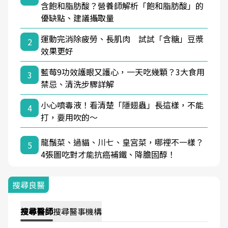
含飽和脂肪酸？營養師解析「飽和脂肪酸」的
優缺點、建議攝取量
運動完消除疲勞、長肌肉 試試「含糖」豆漿
2
效果更好
藍莓9功效護眼又護心，一天吃幾顆？3大食用
3
禁忌、清洗步驟詳解
小心噴毒液！看清楚「隱翅蟲」長這樣，不能
4
打，要用吹的～
龍鬚菜、過貓、川七、皇宮菜，哪裡不一樣？
5
4張圖吃對才能抗癌補鐵、降膽固醇！
搜尋良醫
搜尋
醫師
搜尋
醫事機構