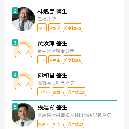
林逸民 醫生
2
五福診所
眼科
宜蘭縣
分享數542
黃汝萍 醫生
3
台中光流聯合診所
牙科
台中市
分享數208
郭和昌 醫生
4
高雄長庚紀念醫院
小兒科
高雄市
分享數226
張廷彰 醫生
5
長庚醫療財團法人林口長庚紀念醫院
婦產科
桃園市
分享數23