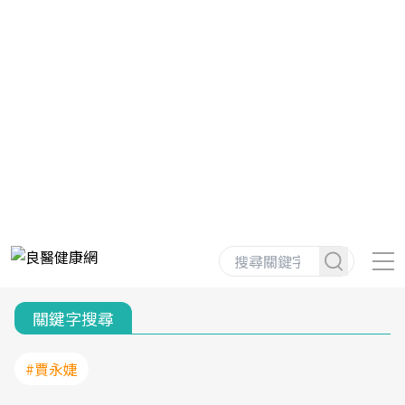
關鍵字搜尋
#賈永婕