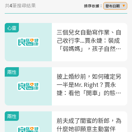
共
4
筆搜尋結果
排序依據：
發布日期
心靈
三個兒女自動寫作業、自
己收行李...賈永婕：裝成
「弱媽媽」，孩子自然會
變強
兩性
披上婚紗前，如何確定另
一半是Mr. Right？賈永
婕：看他「開車」的態度
就知道！
兩性
前夫成了閨蜜的新郎，為
什麼她卻願意主動當伴