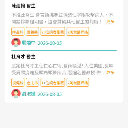
陳建翰 醫生
不推此醫生 會言語挑釁並情緒性字眼攻擊病人，不
開設診斷證明書，還會質疑其他醫生的判斷！
更多
婦產科
嘉義縣
20位讀者推薦
2則就醫評鑑
殷迺中
2026-08-05
杜育才 醫生
感謝杜育才主任仁心仁術,醫術精湛! 人住美國,長年
受肩頸痠痛及頭痛頭暈所苦,看遍名醫教授,做了各種
更多
檢查,也嘗試過西醫打針,中醫針灸及物理徒手治療都
復健科
台北市
11位讀者推薦
7則就醫評鑑
沒有用,後來連吃到嗎啡類止痛藥都效果有限,只是壓
症狀,沒多久就痛起來,多年失眠嚴重影響生活品質.
劉淑媛
2026-08-05
台灣親友介紹忠孝醫院杜育才主任是頸頭症候群專
家,上網搜尋杜主任相關文章新聞跟網路評價之後,下
定決心飛回台北找杜醫師診治. 杜主任的乾針跟增生
治療真的很厲害,第一次乾針就覺得整個肩頸鬆開,回
家特別好睡,經過幾次治療,長年頑疾已經好了大半,杜