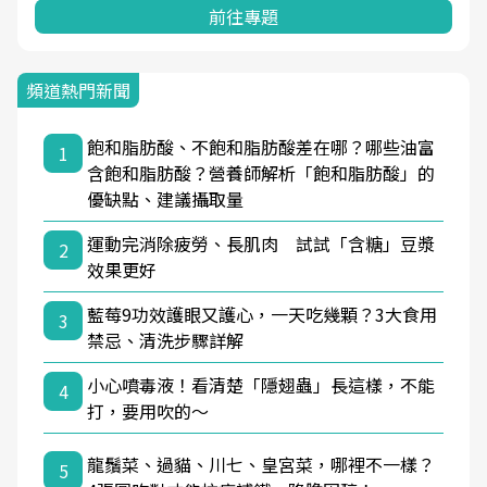
前往專題
頻道熱門新聞
飽和脂肪酸、不飽和脂肪酸差在哪？哪些油富
1
含飽和脂肪酸？營養師解析「飽和脂肪酸」的
優缺點、建議攝取量
運動完消除疲勞、長肌肉 試試「含糖」豆漿
2
效果更好
藍莓9功效護眼又護心，一天吃幾顆？3大食用
3
禁忌、清洗步驟詳解
小心噴毒液！看清楚「隱翅蟲」長這樣，不能
4
打，要用吹的～
龍鬚菜、過貓、川七、皇宮菜，哪裡不一樣？
5