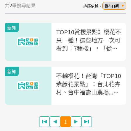
共
2
筆搜尋結果
排序依據：
發布日期
新知
TOP10賞櫻景點》櫻花不
只一種！這些地方一次可
看到「7種櫻」，「從北
到南」賞櫻熱點一次整理
新知
不輸櫻花！台灣「TOP10
紫藤花景點」：台北花卉
村、台中福壽山農場...這
些地點還免費看
1