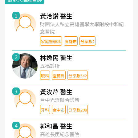
黃洽鑽 醫生
1
財團法人私立高雄醫學大學附設中和紀
念醫院
家庭醫學科
高雄市
分享數2
林逸民 醫生
2
五福診所
眼科
宜蘭縣
分享數542
黃汝萍 醫生
3
台中光流聯合診所
牙科
台中市
分享數208
郭和昌 醫生
4
高雄長庚紀念醫院