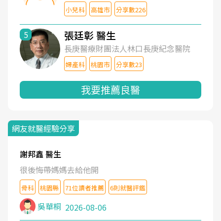
小兒科
高雄市
分享數226
張廷彰 醫生
5
長庚醫療財團法人林口長庚紀念醫院
婦產科
桃園市
分享數23
我要推薦良醫
網友就醫經驗分享
謝邦鑫 醫生
很後悔帶媽媽去給他開
骨科
桃園縣
71位讀者推薦
6則就醫評鑑
吳華桐
2026-08-06