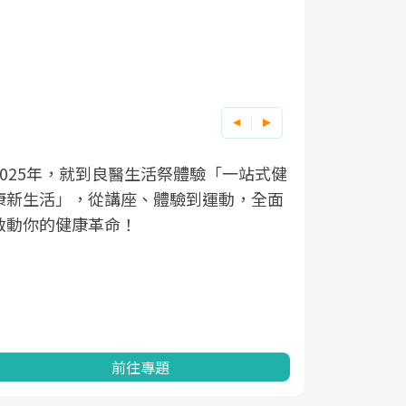
良醫健康網從「換季的身體變化」出發，
根據不同性
因應超高齡
透過醫學觀點與日常感受的對話，建立對
在、未來的
「2025
亞健康的認知，進而引導實際的改善行
知道該如何
促進為目的
動。
健康的關鍵
分析進行全
灣健康促進
前往專題