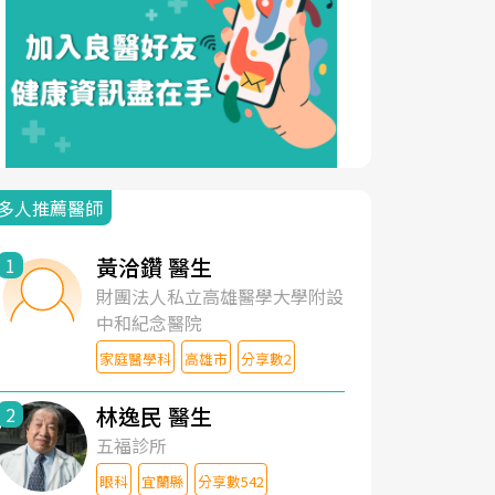
多人推薦醫師
黃洽鑽 醫生
1
財團法人私立高雄醫學大學附設
中和紀念醫院
家庭醫學科
高雄市
分享數2
林逸民 醫生
2
五福診所
眼科
宜蘭縣
分享數542