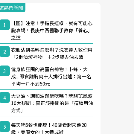
道熱門新聞
【圖】注意！手指長這樣，就有可能心
1
臟衰竭！長庚中西醫聯手教你「養心」
之道
衣服沾到醬料怎麼辦？洗衣達人教你用
2
「2個清潔神物」＋2步驟去油去漬
健身族狂囤的高蛋白神物！卜蜂、大
3
成...即食雞胸肉十大排行出爐：第一名
平均一片不到50元
大豆油、調和油還能吃嗎？苯駢芘風波
4
10大疑問：真正該避開的是「這種用油
方式」
每天吃6餐也能瘦！40歲看起來像28
5
歲，美魔女的十大養成術