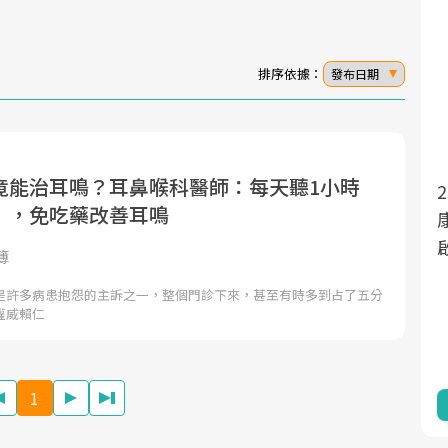
排序依據：
發布日期
竟能治耳鳴？耳鼻喉科醫師：每天聽1小時
面對超高齡社會的浪潮，台灣正在快速邁
2025年，就到良醫生活祭體驗「一站式健
」，免吃藥改善耳鳴
向「健康照護」的新時代。隨著國家政策
康新生活」，從講座、體驗到運動，全面
如「健康台灣推動委員會」與「長照3.0」
啟動你的健康革命！
簿
的推進，「預防醫學」已成全民關注的核
是許多病患抱怨的主訴之一，整個門診下來，甚至有時多到占了五分
心議題。然而，健檢不只是醫療院所的服
權威賴仁
務，更是民眾了解自身健康狀況、啟動健
康管理的重要起點。
1
前往專題
前往專題