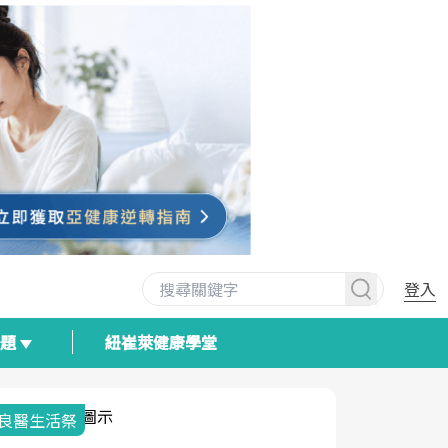
登入
專題
紐崔萊健康學堂
我與健康韌性的距離
荷爾蒙時光
2025健檢