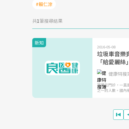
#賴仁淙
共
1
筆搜尋結果
新知
2016-05-08
垃圾車音樂
「給愛麗絲
健康特搜
耳鳴在門診，一直
之一的人數。國內