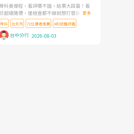
家,上網搜尋杜主任相關文章新聞跟網路評價
骨科黃偉程，看評價不錯，結果大踩雷！看
之後,下定決心飛回台北找杜醫師診治. 杜主
診超級隨便，連檢查都不做就想打發病人，
更多
任的乾針跟增生治療真的很厲害,第一次乾針
還好大的官威 ... 想詢問病情還被陰陽怪氣嘲
就覺得整個肩頸鬆開,回家特別好睡,經過幾次
骨科
台北市
72位讀者推薦
4則就醫評鑑
諷一番。可能好評帶來的大頭症，變得自負
治療,長年頑疾已經好了大半,杜主任除了打針
不尊重病人。醫術也不行，畢竟連檢查都懶
台中分行
2026-08-03
超厲害,還會一直交代要改善姿勢跟好好做運
得做，治療會有用才怪。大家避雷吧！
動,看診態度親切溫暖,真的是不可多得的良
醫,大力推荐!