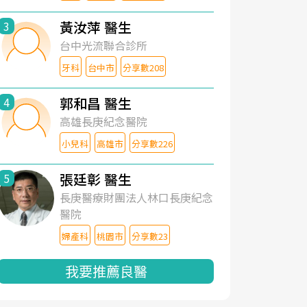
黃汝萍 醫生
3
台中光流聯合診所
牙科
台中市
分享數208
郭和昌 醫生
4
高雄長庚紀念醫院
小兒科
高雄市
分享數226
張廷彰 醫生
5
長庚醫療財團法人林口長庚紀念
醫院
婦產科
桃園市
分享數23
我要推薦良醫