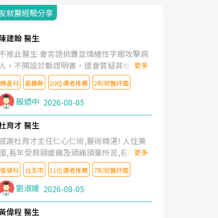
友就醫經驗分享
陳建翰 醫生
不推此醫生 會言語挑釁並情緒性字眼攻擊病
人，不開設診斷證明書，還會質疑其他醫生
更多
的判斷！
婦產科
嘉義縣
20位讀者推薦
2則就醫評鑑
殷迺中
2026-08-05
杜育才 醫生
感謝杜育才主任仁心仁術,醫術精湛! 人住美
國,長年受肩頸痠痛及頭痛頭暈所苦,看遍名醫
更多
教授,做了各種檢查,也嘗試過西醫打針,中醫
復健科
台北市
11位讀者推薦
7則就醫評鑑
針灸及物理徒手治療都沒有用,後來連吃到嗎
啡類止痛藥都效果有限,只是壓症狀,沒多久就
劉淑媛
2026-08-05
痛起來,多年失眠嚴重影響生活品質. 台灣親
友介紹忠孝醫院杜育才主任是頸頭症候群專
黃偉程 醫生