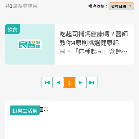
共
1
筆搜尋結果
排序依據：
發布日期
飲食
吃起司補鈣健康嗎？醫師
教你4原則挑選健康起
司，「這種起司」含鈣量
多，乳糖不耐症也適合
1
我與健康韌性的距離