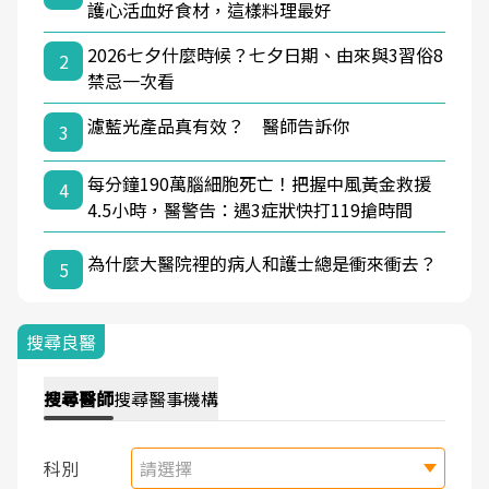
護心活血好食材，這樣料理最好
2026七夕什麼時候？七夕日期、由來與3習俗8
2
禁忌一次看
濾藍光產品真有效？ 醫師告訴你
3
每分鐘190萬腦細胞死亡！把握中風黃金救援
4
4.5小時，醫警告：遇3症狀快打119搶時間
為什麼大醫院裡的病人和護士總是衝來衝去？
5
搜尋良醫
搜尋
醫師
搜尋
醫事機構
科別
請選擇