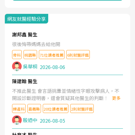
網友就醫經驗分享
謝邦鑫 醫生
很後悔帶媽媽去給他開
骨科
桃園縣
71位讀者推薦
6則就醫評鑑
吳華桐
2026-08-06
陳建翰 醫生
不推此醫生 會言語挑釁並情緒性字眼攻擊病人，不
開設診斷證明書，還會質疑其他醫生的判斷！
更多
婦產科
嘉義縣
20位讀者推薦
2則就醫評鑑
殷迺中
2026-08-05
杜育才 醫生