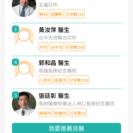
五福診所
眼科
宜蘭縣
分享數542
黃汝萍 醫生
3
台中光流聯合診所
牙科
台中市
分享數208
郭和昌 醫生
4
高雄長庚紀念醫院
小兒科
高雄市
分享數226
張廷彰 醫生
5
長庚醫療財團法人林口長庚紀念醫院
婦產科
桃園市
分享數23
我要推薦良醫