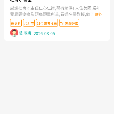
感謝杜育才主任仁心仁術,醫術精湛! 人住美國,長年
受肩頸痠痛及頭痛頭暈所苦,看遍名醫教授,做了各種
更多
檢查,也嘗試過西醫打針,中醫針灸及物理徒手治療都
復健科
台北市
11位讀者推薦
7則就醫評鑑
沒有用,後來連吃到嗎啡類止痛藥都效果有限,只是壓
症狀,沒多久就痛起來,多年失眠嚴重影響生活品質.
劉淑媛
2026-08-05
台灣親友介紹忠孝醫院杜育才主任是頸頭症候群專
家,上網搜尋杜主任相關文章新聞跟網路評價之後,下
定決心飛回台北找杜醫師診治. 杜主任的乾針跟增生
治療真的很厲害,第一次乾針就覺得整個肩頸鬆開,回
家特別好睡,經過幾次治療,長年頑疾已經好了大半,杜
主任除了打針超厲害,還會一直交代要改善姿勢跟好
好做運動,看診態度親切溫暖,真的是不可多得的良醫,
大力推荐!