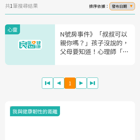
共
1
筆搜尋結果
排序依據：
發布日期
心靈
N號房事件》「叔叔可以
親你嗎？」孩子沒說的，
父母要知道！心理師「紅
綠燈法則」，讓你教孩子
拿回身體自主權
1
我與健康韌性的距離