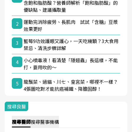
含飽和脂肪酸？營養師解析「飽和脂肪酸」的
優缺點、建議攝取量
運動完消除疲勞、長肌肉 試試「含糖」豆漿
2
效果更好
藍莓9功效護眼又護心，一天吃幾顆？3大食用
3
禁忌、清洗步驟詳解
小心噴毒液！看清楚「隱翅蟲」長這樣，不能
4
打，要用吹的～
龍鬚菜、過貓、川七、皇宮菜，哪裡不一樣？
5
4張圖吃對才能抗癌補鐵、降膽固醇！
搜尋良醫
搜尋
醫師
搜尋
醫事機構