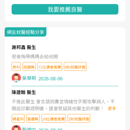
我要推薦良醫
網友就醫經驗分享
謝邦鑫 醫生
很後悔帶媽媽去給他開
骨科
桃園縣
71位讀者推薦
6則就醫評鑑
吳華桐
2026-08-06
陳建翰 醫生
不推此醫生 會言語挑釁並情緒性字眼攻擊病人，不
開設診斷證明書，還會質疑其他醫生的判斷！
更多
婦產科
嘉義縣
20位讀者推薦
2則就醫評鑑
殷迺中