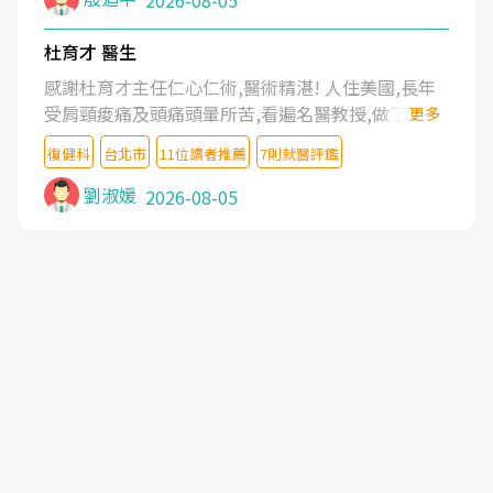
2026-08-05
杜育才 醫生
感謝杜育才主任仁心仁術,醫術精湛! 人住美國,長年
受肩頸痠痛及頭痛頭暈所苦,看遍名醫教授,做了各種
更多
檢查,也嘗試過西醫打針,中醫針灸及物理徒手治療都
復健科
台北市
11位讀者推薦
7則就醫評鑑
沒有用,後來連吃到嗎啡類止痛藥都效果有限,只是壓
症狀,沒多久就痛起來,多年失眠嚴重影響生活品質.
劉淑媛
2026-08-05
台灣親友介紹忠孝醫院杜育才主任是頸頭症候群專
家,上網搜尋杜主任相關文章新聞跟網路評價之後,下
定決心飛回台北找杜醫師診治. 杜主任的乾針跟增生
治療真的很厲害,第一次乾針就覺得整個肩頸鬆開,回
家特別好睡,經過幾次治療,長年頑疾已經好了大半,杜
主任除了打針超厲害,還會一直交代要改善姿勢跟好
好做運動,看診態度親切溫暖,真的是不可多得的良醫,
大力推荐!