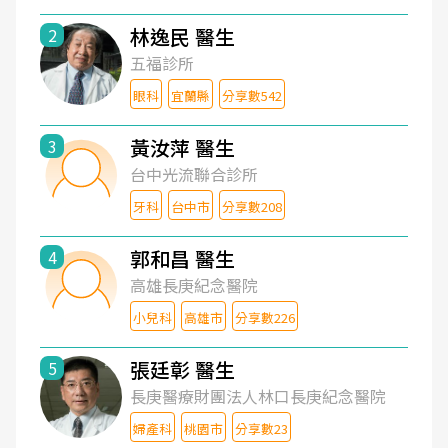
林逸民 醫生
2
五福診所
眼科
宜蘭縣
分享數542
黃汝萍 醫生
3
台中光流聯合診所
牙科
台中市
分享數208
郭和昌 醫生
4
高雄長庚紀念醫院
小兒科
高雄市
分享數226
張廷彰 醫生
5
長庚醫療財團法人林口長庚紀念醫院
婦產科
桃園市
分享數23