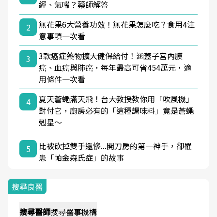
經、氣喘？藥師解答
無花果6大營養功效！無花果怎麼吃？食用4注
2
意事項一次看
3款癌症藥物擴大健保給付！涵蓋子宮內膜
3
癌、血癌與肺癌，每年最高可省454萬元，適
用條件一次看
夏天蒼蠅滿天飛！台大教授教你用「吹風機」
4
對付它，廚房必有的「這種調味料」竟是蒼蠅
剋星～
比被砍掉雙手還慘...開刀房的第一神手，卻罹
5
患「帕金森氏症」的故事
搜尋良醫
搜尋
醫師
搜尋
醫事機構