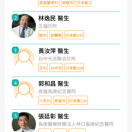
家庭醫學科
高雄市
分享數2
林逸民 醫生
2
五福診所
眼科
宜蘭縣
分享數542
黃汝萍 醫生
3
台中光流聯合診所
牙科
台中市
分享數208
郭和昌 醫生
4
高雄長庚紀念醫院
小兒科
高雄市
分享數226
張廷彰 醫生
5
長庚醫療財團法人林口長庚紀念醫院