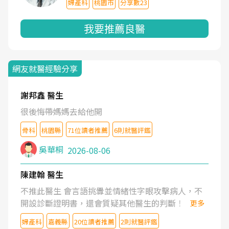
婦產科
桃園市
分享數23
我要推薦良醫
網友就醫經驗分享
謝邦鑫 醫生
很後悔帶媽媽去給他開
骨科
桃園縣
71位讀者推薦
6則就醫評鑑
吳華桐
2026-08-06
陳建翰 醫生
不推此醫生 會言語挑釁並情緒性字眼攻擊病人，不
開設診斷證明書，還會質疑其他醫生的判斷！
更多
婦產科
嘉義縣
20位讀者推薦
2則就醫評鑑