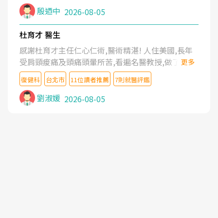
殷迺中
2026-08-05
杜育才 醫生
感謝杜育才主任仁心仁術,醫術精湛! 人住美國,長年
受肩頸痠痛及頭痛頭暈所苦,看遍名醫教授,做了各種
更多
檢查,也嘗試過西醫打針,中醫針灸及物理徒手治療都
復健科
台北市
11位讀者推薦
7則就醫評鑑
沒有用,後來連吃到嗎啡類止痛藥都效果有限,只是壓
症狀,沒多久就痛起來,多年失眠嚴重影響生活品質.
劉淑媛
2026-08-05
台灣親友介紹忠孝醫院杜育才主任是頸頭症候群專
家,上網搜尋杜主任相關文章新聞跟網路評價之後,下
定決心飛回台北找杜醫師診治. 杜主任的乾針跟增生
治療真的很厲害,第一次乾針就覺得整個肩頸鬆開,回
家特別好睡,經過幾次治療,長年頑疾已經好了大半,杜
主任除了打針超厲害,還會一直交代要改善姿勢跟好
好做運動,看診態度親切溫暖,真的是不可多得的良醫,
大力推荐!