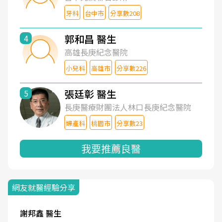
牙科
台中市
分享數208
郭和昌 醫生
4
高雄長庚紀念醫院
小兒科
高雄市
分享數226
張廷彰 醫生
5
長庚醫療財團法人林口長庚紀念醫院
婦產科
桃園市
分享數23
我要推薦良醫
網友就醫經驗分享
謝邦鑫 醫生