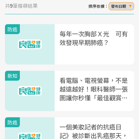
共
9
筆搜尋結果
排序依據：
發布日期
防癌
每年一次胸部Ｘ光 可有
效發現早期肺癌？
新知
看電腦、電視螢幕，不是
越遠越好！眼科醫師一張
圖讓你秒懂「最佳觀賞距
離」
防癌
一個美妝記者的抗癌日
記》被診斷出乳癌那天，