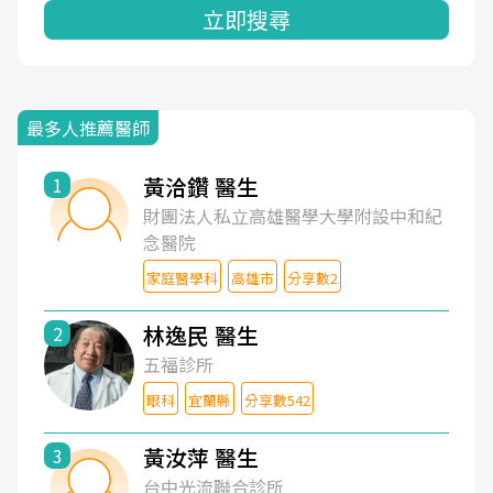
立即搜尋
最多人推薦醫師
黃洽鑽 醫生
1
財團法人私立高雄醫學大學附設中和紀
念醫院
家庭醫學科
高雄市
分享數2
林逸民 醫生
2
五福診所
眼科
宜蘭縣
分享數542
黃汝萍 醫生
3
台中光流聯合診所