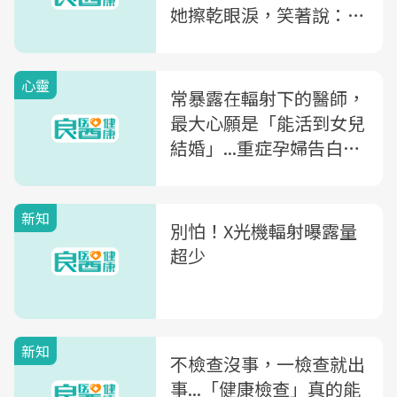
她擦乾眼淚，笑著說：這
是30歲的禮物
心靈
常暴露在輻射下的醫師，
最大心願是「能活到女兒
結婚」...重症孕婦告白：
那些醫生是拿命換我的健
康
新知
別怕！X光機輻射曝露量
超少
新知
不檢查沒事，一檢查就出
事...「健康檢查」真的能