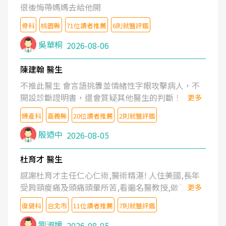
很後悔帶媽媽去給他開
骨科
桃園縣
71位讀者推薦
6則就醫評鑑
吳華桐
2026-08-06
陳建翰 醫生
不推此醫生 會言語挑釁並情緒性字眼攻擊病人，不
開設診斷證明書，還會質疑其他醫生的判斷！
更多
婦產科
嘉義縣
20位讀者推薦
2則就醫評鑑
殷迺中
2026-08-05
杜育才 醫生
感謝杜育才主任仁心仁術,醫術精湛! 人住美國,長年
受肩頸痠痛及頭痛頭暈所苦,看遍名醫教授,做了各種
更多
檢查,也嘗試過西醫打針,中醫針灸及物理徒手治療都
復健科
台北市
11位讀者推薦
7則就醫評鑑
沒有用,後來連吃到嗎啡類止痛藥都效果有限,只是壓
症狀,沒多久就痛起來,多年失眠嚴重影響生活品質.
劉淑媛
2026-08-05