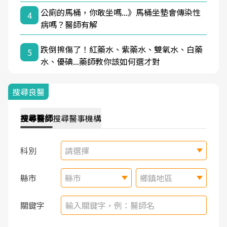
公廁的馬桶，你敢坐嗎...》馬桶坐墊會傳染性
4
病嗎？醫師有解
跌倒擦傷了！紅藥水、紫藥水、雙氧水、白藥
5
水、優碘...藥師教你該如何選才對
搜尋良醫
搜尋
醫師
搜尋
醫事機構
科別
請選擇
縣市
縣市
鄉鎮地區
關鍵字