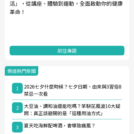
學觀點與日常感受的對話，建立對亞健康的認
知，進而引導實際的改善行動。
前往專題
頻道熱門新聞
2026七夕什麼時候？七夕日期、由來與3習俗8
1
禁忌一次看
大豆油、調和油還能吃嗎？苯駢芘風波10大疑
2
問：真正該避開的是「這種用油方式」
夏天吃海鮮配啤酒，會導致痛風？
3