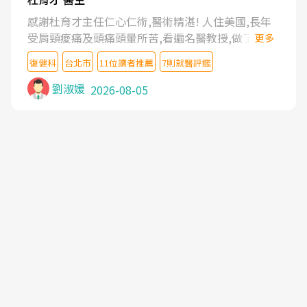
感謝杜育才主任仁心仁術,醫術精湛! 人住美國,長年
受肩頸痠痛及頭痛頭暈所苦,看遍名醫教授,做了各種
更多
檢查,也嘗試過西醫打針,中醫針灸及物理徒手治療都
復健科
台北市
11位讀者推薦
7則就醫評鑑
沒有用,後來連吃到嗎啡類止痛藥都效果有限,只是壓
症狀,沒多久就痛起來,多年失眠嚴重影響生活品質.
劉淑媛
2026-08-05
台灣親友介紹忠孝醫院杜育才主任是頸頭症候群專
家,上網搜尋杜主任相關文章新聞跟網路評價之後,下
定決心飛回台北找杜醫師診治. 杜主任的乾針跟增生
治療真的很厲害,第一次乾針就覺得整個肩頸鬆開,回
家特別好睡,經過幾次治療,長年頑疾已經好了大半,杜
主任除了打針超厲害,還會一直交代要改善姿勢跟好
好做運動,看診態度親切溫暖,真的是不可多得的良醫,
大力推荐!