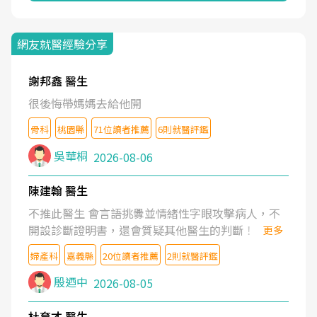
網友就醫經驗分享
謝邦鑫 醫生
很後悔帶媽媽去給他開
骨科
桃園縣
71位讀者推薦
6則就醫評鑑
吳華桐
2026-08-06
陳建翰 醫生
不推此醫生 會言語挑釁並情緒性字眼攻擊病人，不
開設診斷證明書，還會質疑其他醫生的判斷！
更多
婦產科
嘉義縣
20位讀者推薦
2則就醫評鑑
殷迺中
2026-08-05
杜育才 醫生