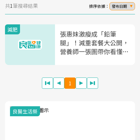
共
1
筆搜尋結果
排序依據：
發布日期
減肥
張惠妹激瘦成「鉛筆
腿」！減重套餐大公開，
營養師一張圖帶你看懂為
何這樣吃，恐有心血管、
骨鬆問題
1
良醫生活祭