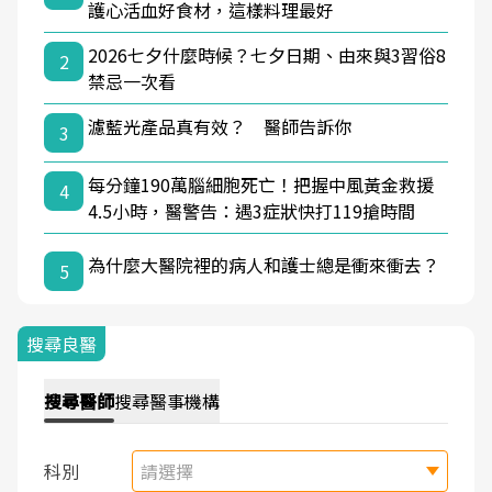
護心活血好食材，這樣料理最好
2026七夕什麼時候？七夕日期、由來與3習俗8
2
禁忌一次看
濾藍光產品真有效？ 醫師告訴你
3
每分鐘190萬腦細胞死亡！把握中風黃金救援
4
4.5小時，醫警告：遇3症狀快打119搶時間
為什麼大醫院裡的病人和護士總是衝來衝去？
5
搜尋良醫
搜尋
醫師
搜尋
醫事機構
科別
請選擇