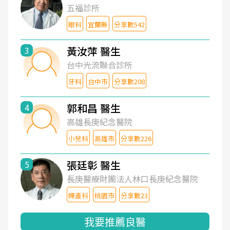
五福診所
眼科
宜蘭縣
分享數542
黃汝萍 醫生
3
台中光流聯合診所
牙科
台中市
分享數208
郭和昌 醫生
4
高雄長庚紀念醫院
小兒科
高雄市
分享數226
張廷彰 醫生
5
長庚醫療財團法人林口長庚紀念醫院
婦產科
桃園市
分享數23
我要推薦良醫