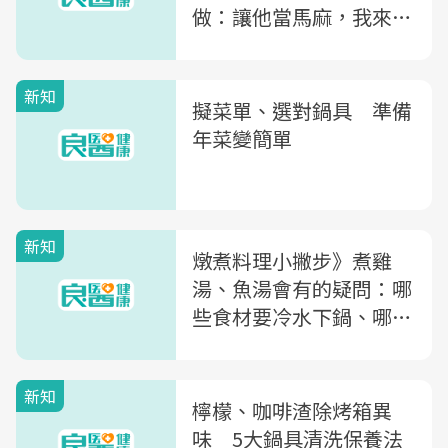
做：讓他當馬麻，我來當
baby！
新知
擬菜單、選對鍋具 準備
年菜變簡單
新知
燉煮料理小撇步》煮雞
湯、魚湯會有的疑問：哪
些食材要冷水下鍋、哪些
要滾水？
新知
檸檬、咖啡渣除烤箱異
味 5大鍋具清洗保養法