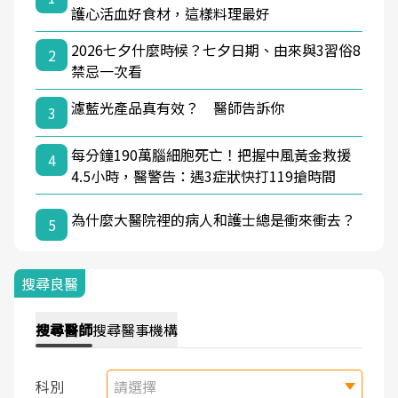
護心活血好食材，這樣料理最好
2026七夕什麼時候？七夕日期、由來與3習俗8
2
禁忌一次看
濾藍光產品真有效？ 醫師告訴你
3
每分鐘190萬腦細胞死亡！把握中風黃金救援
4
4.5小時，醫警告：遇3症狀快打119搶時間
為什麼大醫院裡的病人和護士總是衝來衝去？
5
搜尋良醫
搜尋
醫師
搜尋
醫事機構
科別
請選擇