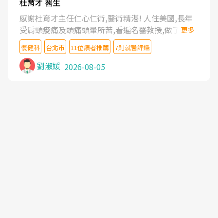
杜育才 醫生
感謝杜育才主任仁心仁術,醫術精湛! 人住美國,長年
受肩頸痠痛及頭痛頭暈所苦,看遍名醫教授,做了各種
更多
檢查,也嘗試過西醫打針,中醫針灸及物理徒手治療都
復健科
台北市
11位讀者推薦
7則就醫評鑑
沒有用,後來連吃到嗎啡類止痛藥都效果有限,只是壓
症狀,沒多久就痛起來,多年失眠嚴重影響生活品質.
劉淑媛
2026-08-05
台灣親友介紹忠孝醫院杜育才主任是頸頭症候群專
家,上網搜尋杜主任相關文章新聞跟網路評價之後,下
定決心飛回台北找杜醫師診治. 杜主任的乾針跟增生
治療真的很厲害,第一次乾針就覺得整個肩頸鬆開,回
家特別好睡,經過幾次治療,長年頑疾已經好了大半,杜
主任除了打針超厲害,還會一直交代要改善姿勢跟好
好做運動,看診態度親切溫暖,真的是不可多得的良醫,
大力推荐!