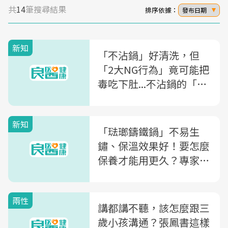
共
14
筆搜尋結果
排序依據：
發布日期
新知
「不沾鍋」好清洗，但
「2大NG行為」竟可能把
毒吃下肚...不沾鍋的「4
大使用方法」一次看懂
新知
「琺瑯鑄鐵鍋」不易生
鏽、保溫效果好！要怎麼
保養才能用更久？專家
「5大使用原則」教你養
好鍋
兩性
講都講不聽，該怎麼跟三
歲小孩溝通？張鳳書這樣