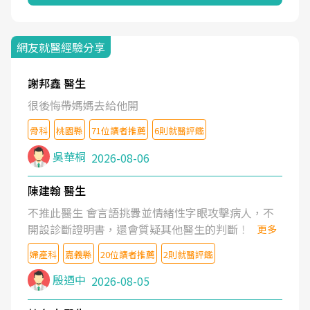
網友就醫經驗分享
謝邦鑫 醫生
很後悔帶媽媽去給他開
骨科
桃園縣
71位讀者推薦
6則就醫評鑑
吳華桐
2026-08-06
陳建翰 醫生
不推此醫生 會言語挑釁並情緒性字眼攻擊病人，不
開設診斷證明書，還會質疑其他醫生的判斷！
更多
婦產科
嘉義縣
20位讀者推薦
2則就醫評鑑
殷迺中
2026-08-05