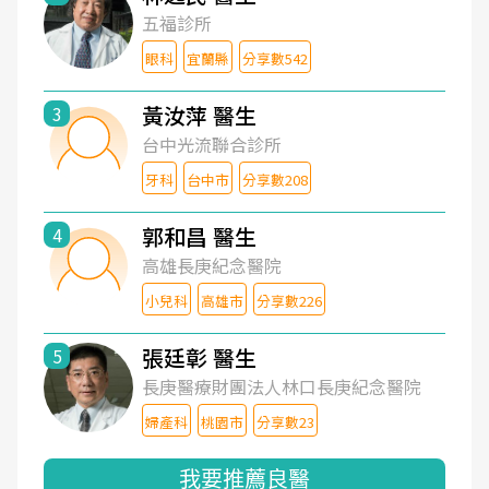
五福診所
眼科
宜蘭縣
分享數542
黃汝萍 醫生
3
台中光流聯合診所
牙科
台中市
分享數208
郭和昌 醫生
4
高雄長庚紀念醫院
小兒科
高雄市
分享數226
張廷彰 醫生
5
長庚醫療財團法人林口長庚紀念醫院
婦產科
桃園市
分享數23
我要推薦良醫