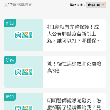
共
12
筆搜尋結果
排序依據：
發布日期
新知
打1劑就有完整保護！成
人公費肺鏈疫苗新制上
路，誰可以打？哪種保護
力高？QA總整理
防癌
驚！慢性病患罹肺炎風險
高3倍
新知
明明醫師說喉嚨發炎，怎
麼卻開了退燒藥給我？兒