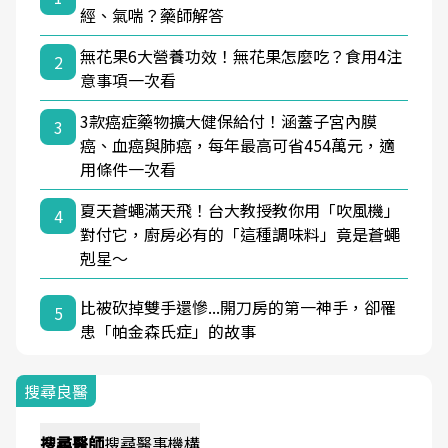
經、氣喘？藥師解答
無花果6大營養功效！無花果怎麼吃？食用4注
2
意事項一次看
3款癌症藥物擴大健保給付！涵蓋子宮內膜
3
癌、血癌與肺癌，每年最高可省454萬元，適
用條件一次看
夏天蒼蠅滿天飛！台大教授教你用「吹風機」
4
對付它，廚房必有的「這種調味料」竟是蒼蠅
剋星～
比被砍掉雙手還慘...開刀房的第一神手，卻罹
5
患「帕金森氏症」的故事
搜尋良醫
搜尋
醫師
搜尋
醫事機構