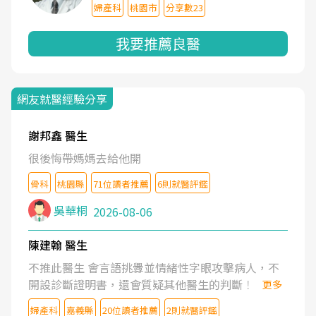
婦產科
桃園市
分享數23
我要推薦良醫
網友就醫經驗分享
謝邦鑫 醫生
很後悔帶媽媽去給他開
骨科
桃園縣
71位讀者推薦
6則就醫評鑑
吳華桐
2026-08-06
陳建翰 醫生
不推此醫生 會言語挑釁並情緒性字眼攻擊病人，不
開設診斷證明書，還會質疑其他醫生的判斷！
更多
婦產科
嘉義縣
20位讀者推薦
2則就醫評鑑