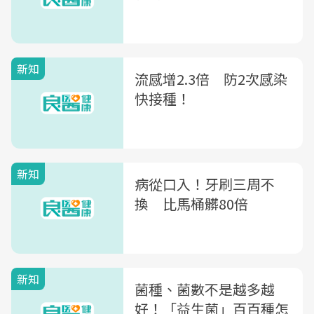
新知
流感增2.3倍 防2次感染
快接種！
新知
病從口入！牙刷三周不
換 比馬桶髒80倍
新知
菌種、菌數不是越多越
好！「益生菌」百百種怎