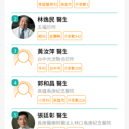
家庭醫學科
高雄市
分享數2
林逸民 醫生
2
五福診所
眼科
宜蘭縣
分享數542
黃汝萍 醫生
3
台中光流聯合診所
牙科
台中市
分享數208
郭和昌 醫生
4
高雄長庚紀念醫院
小兒科
高雄市
分享數226
張廷彰 醫生
5
長庚醫療財團法人林口長庚紀念醫院