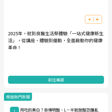
良醫健康網從「換季的身體變化」出發，透過醫
學觀點與日常感受的對話，建立對亞健康的認
知，進而引導實際的改善行動。
前往專題
頻道熱門新聞
用吃的美白？吞傳明酸、L－半胱胺酸恐釀亂
1