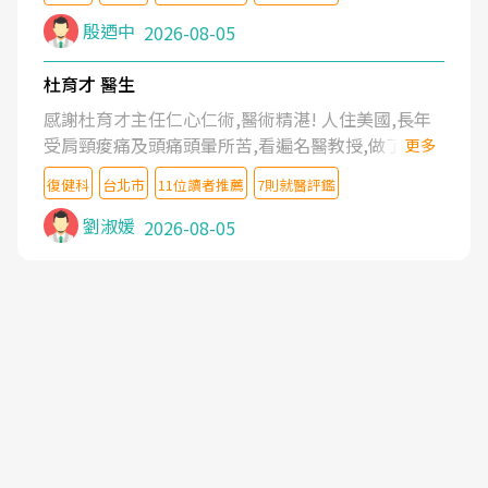
殷迺中
2026-08-05
杜育才 醫生
感謝杜育才主任仁心仁術,醫術精湛! 人住美國,長年
受肩頸痠痛及頭痛頭暈所苦,看遍名醫教授,做了各種
更多
檢查,也嘗試過西醫打針,中醫針灸及物理徒手治療都
復健科
台北市
11位讀者推薦
7則就醫評鑑
沒有用,後來連吃到嗎啡類止痛藥都效果有限,只是壓
症狀,沒多久就痛起來,多年失眠嚴重影響生活品質.
劉淑媛
2026-08-05
台灣親友介紹忠孝醫院杜育才主任是頸頭症候群專
家,上網搜尋杜主任相關文章新聞跟網路評價之後,下
定決心飛回台北找杜醫師診治. 杜主任的乾針跟增生
治療真的很厲害,第一次乾針就覺得整個肩頸鬆開,回
家特別好睡,經過幾次治療,長年頑疾已經好了大半,杜
主任除了打針超厲害,還會一直交代要改善姿勢跟好
好做運動,看診態度親切溫暖,真的是不可多得的良醫,
大力推荐!