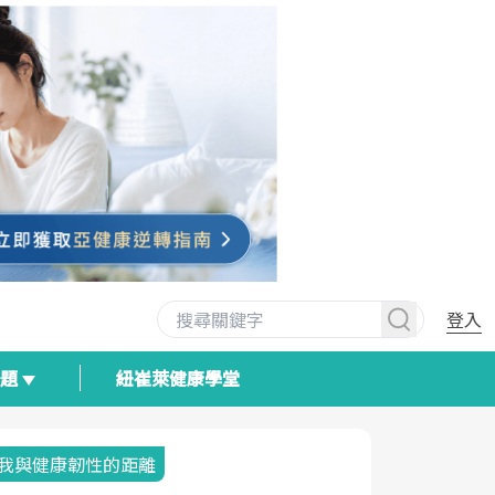
登入
專題
紐崔萊健康學堂
我與健康韌性的距離
荷爾蒙時光
2025健檢