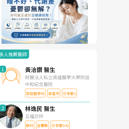
多人推薦醫師
黃洽鑽 醫生
1
財團法人私立高雄醫學大學附設
中和紀念醫院
家庭醫學科
高雄市
分享數2
林逸民 醫生
2
五福診所
眼科
宜蘭縣
分享數542