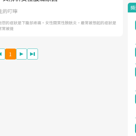
頻
生的叮嚀
抱怨的症狀是下腹部疼痛。女性間質性膀胱炎，最常被想起的症狀是
常常被提
1