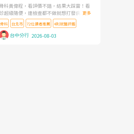
家,上網搜尋杜主任相關文章新聞跟網路評價
骨科黃偉程，看評價不錯，結果大踩雷！看
之後,下定決心飛回台北找杜醫師診治. 杜主
診超級隨便，連檢查都不做就想打發病人，
更多
任的乾針跟增生治療真的很厲害,第一次乾針
還好大的官威 ... 想詢問病情還被陰陽怪氣嘲
就覺得整個肩頸鬆開,回家特別好睡,經過幾次
骨科
台北市
72位讀者推薦
4則就醫評鑑
諷一番。可能好評帶來的大頭症，變得自負
治療,長年頑疾已經好了大半,杜主任除了打針
不尊重病人。醫術也不行，畢竟連檢查都懶
台中分行
2026-08-03
超厲害,還會一直交代要改善姿勢跟好好做運
得做，治療會有用才怪。大家避雷吧！
動,看診態度親切溫暖,真的是不可多得的良
醫,大力推荐!