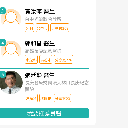
黃汝萍 醫生
3
台中光流聯合診所
牙科
台中市
分享數208
郭和昌 醫生
4
高雄長庚紀念醫院
小兒科
高雄市
分享數226
張廷彰 醫生
5
長庚醫療財團法人林口長庚紀念
醫院
婦產科
桃園市
分享數23
我要推薦良醫