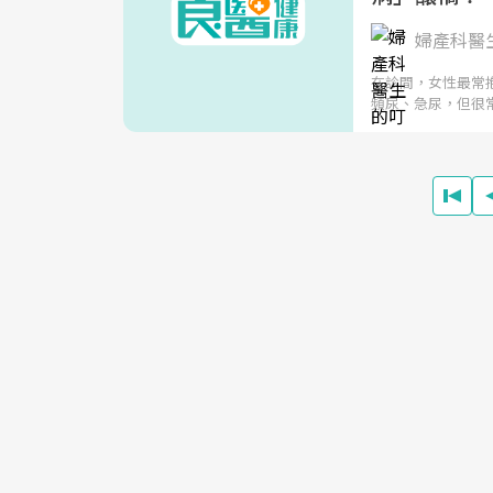
婦產科醫
在診間，女性最常
頻尿、急尿，但很