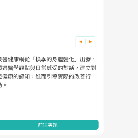
良醫健康網從「換季的身體變化」出發，
根據不同性
因應超高齡
透過醫學觀點與日常感受的對話，建立對
在、未來的
「2025
亞健康的認知，進而引導實際的改善行
知道該如何
促進為目的
動。
健康的關鍵
分析進行全
灣健康促進
前往專題