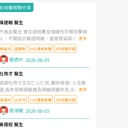
友就醫經驗分享
陳建翰 醫生
不推此醫生 會言語挑釁並情緒性字眼攻擊病
人，不開設診斷證明書，還會質疑其他醫生
更多
的判斷！
婦產科
嘉義縣
20位讀者推薦
2則就醫評鑑
殷迺中
2026-08-05
杜育才 醫生
感謝杜育才主任仁心仁術,醫術精湛! 人住美
國,長年受肩頸痠痛及頭痛頭暈所苦,看遍名醫
更多
教授,做了各種檢查,也嘗試過西醫打針,中醫
復健科
台北市
11位讀者推薦
7則就醫評鑑
針灸及物理徒手治療都沒有用,後來連吃到嗎
啡類止痛藥都效果有限,只是壓症狀,沒多久就
劉淑媛
2026-08-05
痛起來,多年失眠嚴重影響生活品質. 台灣親
友介紹忠孝醫院杜育才主任是頸頭症候群專
黃偉程 醫生