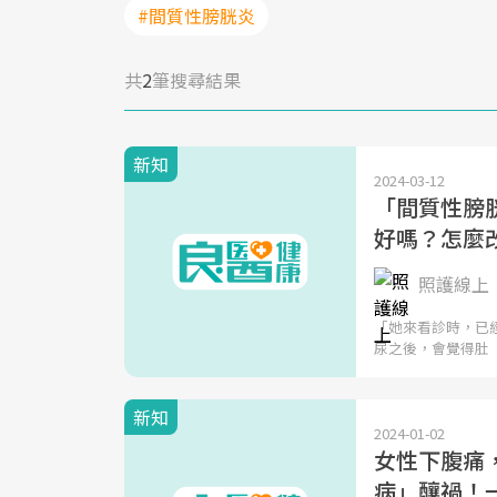
#間質性膀胱炎
共
2
筆搜尋結果
新知
2024-03-12
「間質性膀胱
好嗎？怎麼
照護線上
「她來看診時，已
尿之後，會覺得肚
新知
2024-01-02
女性下腹痛
病」釀禍！