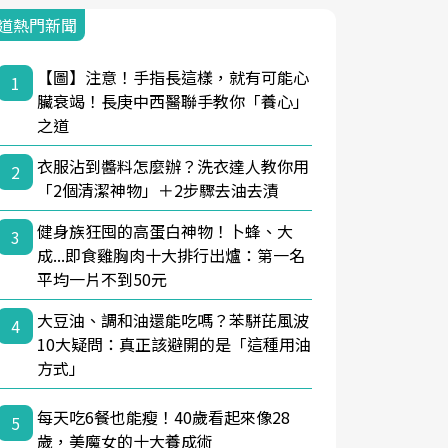
道熱門新聞
【圖】注意！手指長這樣，就有可能心
1
臟衰竭！長庚中西醫聯手教你「養心」
之道
衣服沾到醬料怎麼辦？洗衣達人教你用
2
「2個清潔神物」＋2步驟去油去漬
健身族狂囤的高蛋白神物！卜蜂、大
3
成...即食雞胸肉十大排行出爐：第一名
平均一片不到50元
大豆油、調和油還能吃嗎？苯駢芘風波
4
10大疑問：真正該避開的是「這種用油
方式」
每天吃6餐也能瘦！40歲看起來像28
5
歲，美魔女的十大養成術