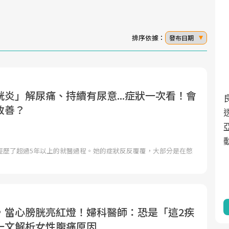
排序依據：
發布日期
炎」解尿痛、持續有尿意...症狀一次看！會
面對超高齡社會的浪潮，台灣正在快速邁
2025年，就到良醫生活祭體驗「一站式健
改善？
向「健康照護」的新時代。隨著國家政策
康新生活」，從講座、體驗到運動，全面
如「健康台灣推動委員會」與「長照3.0」
啟動你的健康革命！
的推進，「預防醫學」已成全民關注的核
經歷了超過5年以上的就醫過程。她的症狀反反覆覆，大部分是在憋
心議題。然而，健檢不只是醫療院所的服
務，更是民眾了解自身健康狀況、啟動健
康管理的重要起點。
前往專題
前往專題
，當心膀胱亮紅燈！婦科醫師：恐是「這2疾
一文解析女性腹痛原因