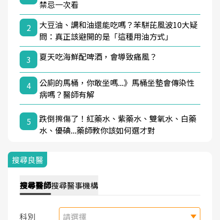
禁忌一次看
大豆油、調和油還能吃嗎？苯駢芘風波10大疑
2
問：真正該避開的是「這種用油方式」
夏天吃海鮮配啤酒，會導致痛風？
3
公廁的馬桶，你敢坐嗎...》馬桶坐墊會傳染性
4
病嗎？醫師有解
跌倒擦傷了！紅藥水、紫藥水、雙氧水、白藥
5
水、優碘...藥師教你該如何選才對
搜尋良醫
搜尋
醫師
搜尋
醫事機構
科別
請選擇