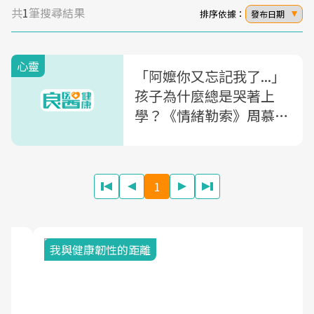
共
1
筆搜尋結果
排序依據：
發布日期
心靈
「阿嬤你又忘記我了...」
孩子為什麼總是哭著上
學？《情緒勒索》周慕
姿：害怕被拋棄的我，一
直在面對人生的「坎」
1
我與健康韌性的距離