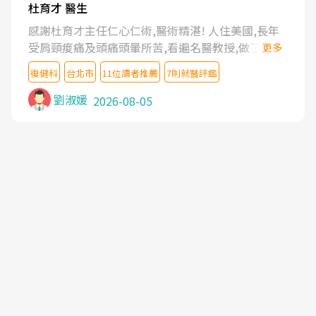
杜育才 醫生
感謝杜育才主任仁心仁術,醫術精湛! 人住美國,長年
受肩頸痠痛及頭痛頭暈所苦,看遍名醫教授,做了各種
更多
檢查,也嘗試過西醫打針,中醫針灸及物理徒手治療都
復健科
台北市
11位讀者推薦
7則就醫評鑑
沒有用,後來連吃到嗎啡類止痛藥都效果有限,只是壓
症狀,沒多久就痛起來,多年失眠嚴重影響生活品質.
劉淑媛
2026-08-05
台灣親友介紹忠孝醫院杜育才主任是頸頭症候群專
家,上網搜尋杜主任相關文章新聞跟網路評價之後,下
定決心飛回台北找杜醫師診治. 杜主任的乾針跟增生
治療真的很厲害,第一次乾針就覺得整個肩頸鬆開,回
家特別好睡,經過幾次治療,長年頑疾已經好了大半,杜
主任除了打針超厲害,還會一直交代要改善姿勢跟好
好做運動,看診態度親切溫暖,真的是不可多得的良醫,
大力推荐!