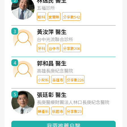
林逸民 醫生
五福診所
眼科
宜蘭縣
分享數542
黃汝萍 醫生
3
台中光流聯合診所
牙科
台中市
分享數208
郭和昌 醫生
4
高雄長庚紀念醫院
小兒科
高雄市
分享數226
張廷彰 醫生
5
長庚醫療財團法人林口長庚紀念醫院
婦產科
桃園市
分享數23
我要推薦良醫